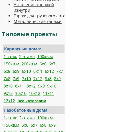
Утепление гаражей
изнутри
Гараж для грузового авто
Металлические гаражи
Типовые
проекты
Каркасные дома:
1-этаж
2-этажа
100кв.м
150кв.м
200кв.м
6х6
6х7
6х8
6х9
6х10
6х11
6х12
7х7
7х8
7х9
7х10
7х12
8х8
8х9
8х10
8х11
8х12
9х9
9х10
9х12
10х10
10х12
11х11
12х12
Все категории
Газобетонные дома:
1-этаж
2-этажа
100кв.м
150кв.м
6x6
6x7
6x8
6x9