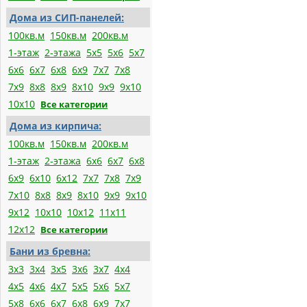
Дома из СИП-панелей:
100кв.м
150кв.м
200кв.м
1-этаж
2-этажа
5x5
5x6
5x7
6x6
6x7
6x8
6x9
7x7
7x8
7x9
8x8
8x9
8x10
9x9
9x10
10x10
Все категории
Дома из кирпича:
100кв.м
150кв.м
200кв.м
1-этаж
2-этажа
6x6
6x7
6x8
6x9
6x10
6x12
7x7
7x8
7x9
7x10
8x8
8x9
8x10
9x9
9x10
9x12
10x10
10x12
11x11
12x12
Все категории
Бани из бревна:
3x3
3x4
3x5
3x6
3x7
4x4
4x5
4x6
4x7
5x5
5x6
5x7
5x8
6x6
6x7
6x8
6x9
7x7