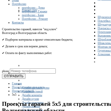
Цены
Портфолио
портфолио - Дома
Ремонт стен
портфолио - Гаражи
портфолио - Бани
Шумоизол
Портфолио - Ремонт
Поклейка 
Контакты
Штукатурк
Покраска 
Строительство гаражей, навесов "под ключ"
Переплани
Волгоград и Волгоградская область
Выравнива
Штроблени
✔ Подберем материалы и проект относительно бюджета;
Шпаклевка
✔ Делаем в срок или вернем деньги;
Монтаж пе
Грунтовка
✔ Оплата по факту выполненных работ.
Алмазная 
Получите 
phone
Дизайн
ОТПРАВИТЬ
Главная
Проекты домов под ключ
Дизайн частного дома
Проекты гаражей
Дизайн гостиной
5x5
Дизайн комнаты
Дизайн кухни
Проекты гаражей 5х5 для строительства
Дизайн квартиры
Дизайн ванной
Волгоградской области
Дизайн коридора