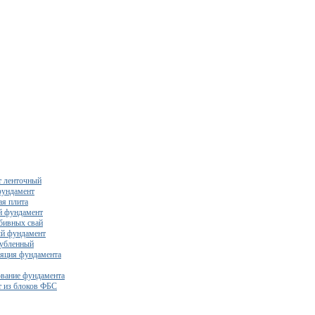
 ленточный
фундамент
я плита
й фундамент
бивных свай
й фундамент
убленный
яция фундамента
вание фундамента
 из блоков ФБС