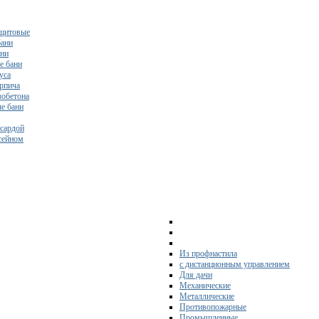
щитовые
бани
ани
е бани
уса
ирпича
зобетона
е бани
нсардой
ссейном
Из профнастила
с дистанционным управлением
Для дачи
Механические
Металлические
Противопожарные
Промышленные