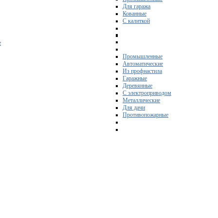
Для гаража
Кованные
С калиткой
е
Промышленные
Автоматические
Из профнастила
Гаражные
Деревянные
С электроприводом
Металлические
Для дачи
Противопожарные