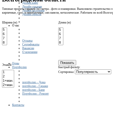
Дизайн кафе
Дизайн спальни
Типовые проекты гаражей 5х5 метра - фото и планировки. Выполняем строительство г
Дизайн ресторана
кирпичные, газо- и пеноблочные, сип-панели, металлические. Работаем по всей Волгог
Дизайн офисов
Ширина (м)
Длина (м)
О нас
Отзывы
Сертификаты
Вакансии
О компании
Цены
Этажей
Портфолио
Быстрый фильтр:
Сортировка:
портфолио - Дома
портфолио - Гаражи
портфолио - Бани
Портфолио - Ремонт
Контакты