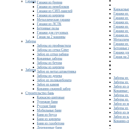
Гаражи
Гаражи из бревна
Гаражи из пеноблоков
Каркасные
Гаражи из СИП-панелей
Гаражи из 
Гаражи из кирпича
Гаражи из
Металлические гаражи
Гаражи из
Гаражи из ЛСТК
Гаражи из
Бетонные полы
Гаражи из
Гаражи для грузовых
Гаражи из
Гараж на 2 машины
Металличе
Заборы
Гаражи и
Заборы из профнастила
Бетонные 
Заборы из сетки Gitter
Гаражи дл
Забор из сетки рабица
Гараж на 
Кованные заборы
Заборы из бетона
Заборы из кирпича
Заборы
Забор из метал.штакетника
Заборы из дерева
Заборы из
Забор из поликарбоната
Заборы из 
Забор из камня
Забор из с
Кованно-сварной забор
Кованные 
Строительство бань
Заборы из
Каркасно-щитовые
Заборы из
Турецкие бани
Забор из 
Русские бани
Заборы из
Мобильные бани
Забор из 
Бани из бруса
Забор из 
Бани из кирпича
Кованно-с
Бани из газобетона
Деревянные бани