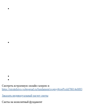
Смотреть встроенную онлайн галерею в:
https://stroitelstvo-volgograd.ru/fundament/svajnyj#sigProId78614e0f83
Заказать индивидуальный расчет сметы
Сметы на монолитный фундамент