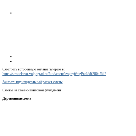
Смотреть встроенную онлайн галерею в:
https://stroitelstvo-volgograd.ru/fundament/svajnyj#sigProIddf2804f642
Заказать индивидуальный расчет сметы
Сметы на свайно-винтовой фундамент
Деревянные дома