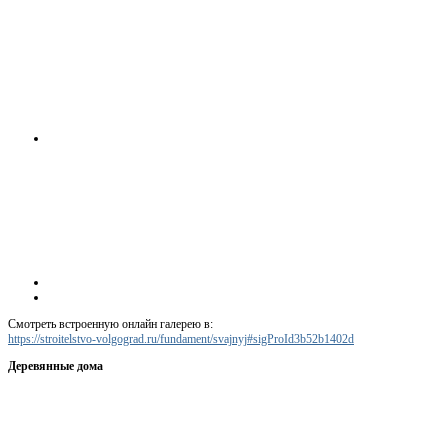
Смотреть встроенную онлайн галерею в:
https://stroitelstvo-volgograd.ru/fundament/svajnyj#sigProId3b52b1402d
Деревянные дома