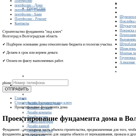
Портфолио
портфолио - Дома
Ремонт стен
портфолио - Гаражи
портфолио - Бани
Шумоизол
Портфолио - Ремонт
Поклейка 
Контакты
Штукатурк
Покраска 
Строительство фундамента "под ключ"
Переплани
Волгоград и Волгоградская область
Выравнива
Штроблени
✔ Подберем основание дома относительно бюджета и геологии участка.
Шпаклевка
✔ Делаем в срок или вернем деньги.
Монтаж пе
Грунтовка
✔ Оплата по факту выполненных работ.
Алмазная 
Получите 
phone
Дизайн
ОТПРАВИТЬ
Главная
Строительство фундамента под ключ
Дизайн частного дома
Проектирование фундамента дома
Дизайн гостиной
Дизайн комнаты
Проектирование фундамента дома в Вол
Дизайн кухни
Дизайн квартиры
Дизайн ванной
Фундамент – это опорная часть объекта строительства, предназначенная для того, что
Дизайн коридора
фундамента дома предназначено для защиты объекта от перекашивания, провала и др
Дизайн кафе