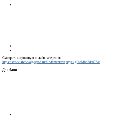
Смотреть встроенную онлайн галерею в:
https://stroitelstvo-volgograd.ru/fundament/svajnyj#sigProId8b3de075ac
Для бани