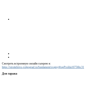
Смотреть встроенную онлайн галерею в:
https://stroitelstvo-volgograd.ru/fundament/svajnyj#sigProIda10756bc31
Для гаража