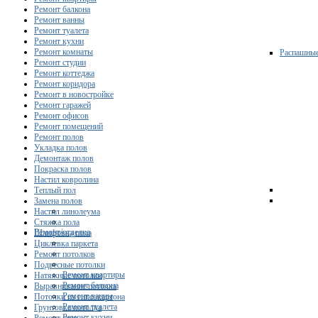
Ремонт балкона
Ремонт ванны
Ремонт туалета
Ремонт кухни
Ремонт комнаты
Распашны
Ремонт студии
Ремонт коттеджа
Ремонт коридора
Ремонт в новостройке
Ремонт гаражей
Ремонт офисов
Ремонт помещений
Ремонт полов
Укладка полов
Демонтаж полов
Покраска полов
Настил ковролина
Теплый пол
Замена полов
Настил линолеума
Стяжка пола
Ремонт/отделка
Шлифовка пола
Циклевка паркета
Ремонт потолков
Подвесные потолки
Ремонт квартиры
Натяжные потолки
Ремонт балкона
Выравнивание потолка
Ремонт ванны
Потолки из гипсокартона
Ремонт туалета
Грунтовка потолка
Ремонт кухни