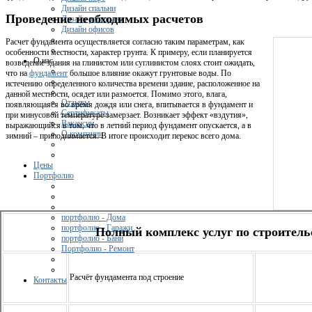
Дизайн спальни
Проведение необходимых расчетов
Дизайн ресторана
Дизайн офисов
Расчет фундамента осуществляется согласно таким параметрам, как
особенности местности, характер грунта. К примеру, если планируется
О нас
возведение здания на глинистом или суглинистом слоях стоит ожидать,
что на
фундамент
большое влияние окажут грунтовые воды. По
истечению определенного количества времени здание, расположенное на
данной местности, осядет или размоется. Помимо этого, влага,
Отзывы
появляющаяся во время дождя или снега, впитывается в фундамент и
Сертификаты
при минусовой температуре замерзает. Возникает эффект «вздутия»,
Вакансии
выражающийся в том, что в летний период фундамент опускается, а в
О компании
зимний – приподнимается. В итоге происходит перекос всего дома.
Цены
Портфолио
портфолио - Дома
портфолио - Гаражи
Полный комплекс услуг по строитель
портфолио - Бани
Портфолио - Ремонт
Расчёт фундам
ента под строение
Контакты