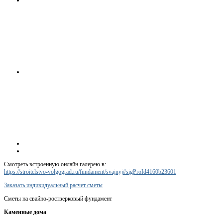
Смотреть встроенную онлайн галерею в:
https://stroitelstvo-volgograd.ru/fundament/svajnyj#sigProId4160b23601
Заказать индивидуальный расчет сметы
Сметы на свайно-ростверковый фундамент
Каменные дома