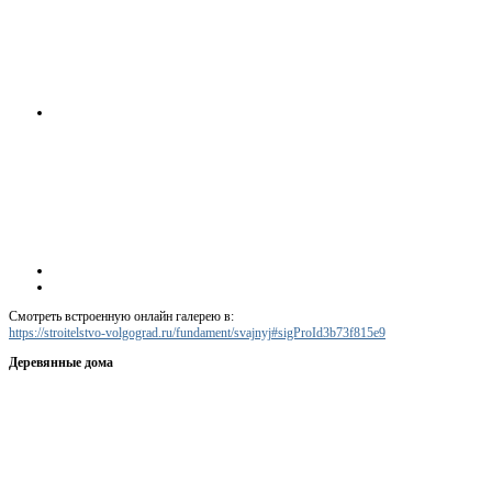
Смотреть встроенную онлайн галерею в:
https://stroitelstvo-volgograd.ru/fundament/svajnyj#sigProId3b73f815e9
Деревянные дома