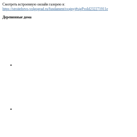
Смотреть встроенную онлайн галерею в:
https://stroitelstvo-volgograd.ru/fundament/svajnyj#sigProId232271911e
Деревянные дома