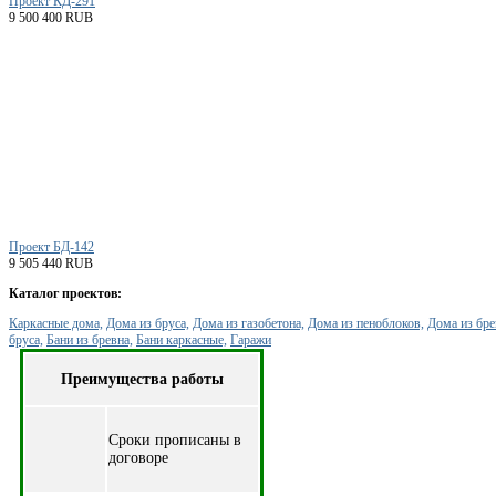
Проект КД-291
9 500 400 RUB
Проект БД-142
9 505 440 RUB
Каталог проектов:
Каркасные дома,
Дома из бруса,
Дома из газобетона,
Дома из пеноблоков,
Дома из бре
бруса,
Бани из бревна,
Бани каркасные,
Гаражи
Преимущества работы
Cроки прописаны в
договоре