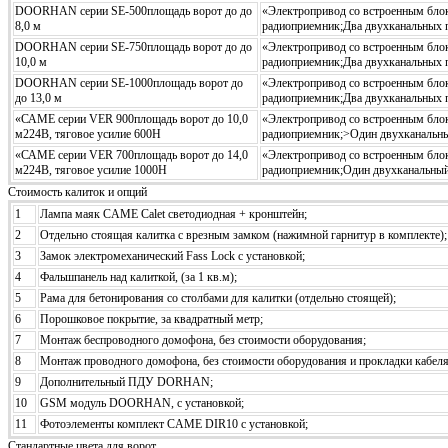
DOORHAN серии SE-500площадь ворот до до
«Электропривод со встроенным блок
8,0 м
радиоприемник;Два двухканальных п
DOORHAN серии SE-750площадь ворот до до
«Электропривод со встроенным блок
10,0 м
радиоприемник;Два двухканальных п
DOORHAN серии SE-1000площадь ворот до
«Электропривод со встроенным блок
до 13,0 м
радиоприемник;Два двухканальных п
«САМЕ серии VER 900площадь ворот до 10,0
«Электропривод со встроенным блок
м224В, тяговое усилие 600Н
радиоприемник;>Один двухканальный 
«САМЕ серии VER 700площадь ворот до 14,0
«Электропривод со встроенным блок
м224В, тяговое усилие 1000Н
радиоприемник;Один двухканальный п
Стоимость калиток и опций
1
Лампа маяк CAME Calet светодиодная + кронштейн;
2
Отдельно стоящая калитка с врезным замком (нажимной гарнитур в комплекте);
3
Замок электромеханический Fass Lock с установкой;
4
Фальшпанель над калиткой, (за 1 кв.м);
5
Рама для бетонирования со столбами для калитки (отдельно стоящей);
6
Порошковое покрытие, за квадратный метр;
7
Монтаж беспроводного домофона, без стоимости оборудования;
8
Монтаж проводного домофона, без стоимости оборудования и прокладки кабеля
9
Дополнительный ПДУ DORHAN;
10
GSM модуль DOORHAN, с установкой;
11
Фотоэлементы комплект CAME DIR10 с установкой;
Стандартные цвета для ворот