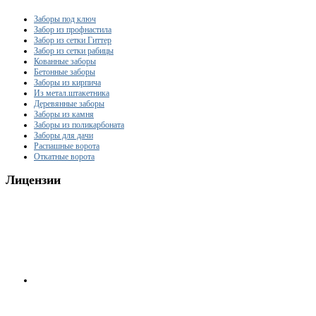
Заборы под ключ
Забор из профнастила
Забор из сетки Гиттер
Забор из сетки рабицы
Кованные заборы
Бетонные заборы
Заборы из кирпича
Из метал.штакетника
Деревянные заборы
Заборы из камня
Заборы из поликарбоната
Заборы для дачи
Распашные ворота
Откатные ворота
Лицензии