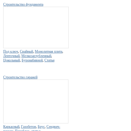
Строительство фундамента
Под ключ
,
Свайный
,
Монолитная плита
,
Ленточный
,
Мелкозаглубленный
,
Цокольный
,
Буронабивной
,
Статьи
Строительство гаражей
Каркасный
,
Газобетон
,
Брус
,
Сендвич-