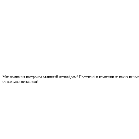
Мне компания построила отличный летний дом! Претензий к компании не каких не име
от них многое зависит!