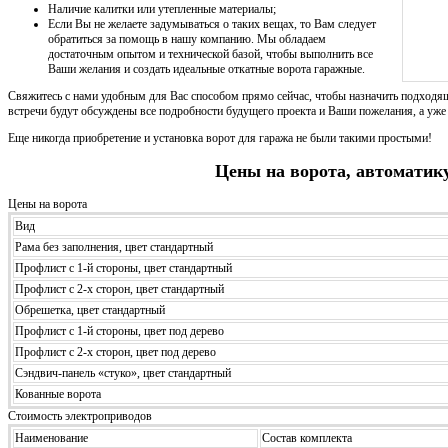
Наличие калитки или утепленные материалы;
Если Вы не желаете задумываться о таких вещах, то Вам следует
обратиться за помощь в нашу компанию. Мы обладаем
достаточным опытом и технической базой, чтобы выполнить все
Ваши желания и создать идеальные откатные ворота гаражные.
Свяжитесь с нами удобным для Вас способом прямо сейчас, чтобы назначить подходящ
встречи будут обсуждены все подробности будущего проекта и Ваши пожелания, а уже 
Еще никогда приобретение и установка ворот для гаража не были такими простыми!
Цены на ворота, автоматик
Цены на ворота
Вид
Рама без заполнения, цвет стандартный
Профлист с 1-й стороны, цвет стандартный
Профлист с 2-х сторон, цвет стандартный
Обрешетка, цвет стандартный
Профлист с 1-й стороны, цвет под дерево
Профлист с 2-х сторон, цвет под дерево
Сэндвич-панель «стуко», цвет стандартный
Кованные ворота
Стоимость электроприводов
Наименование
Состав комплекта