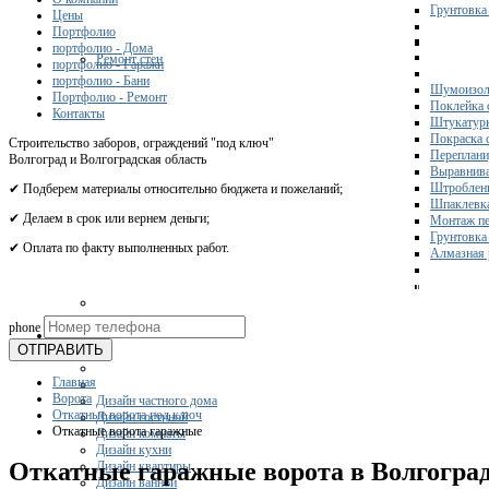
Грунтовка
Цены
Портфолио
портфолио - Дома
Ремонт стен
портфолио - Гаражи
портфолио - Бани
Шумоизол
Портфолио - Ремонт
Поклейка 
Контакты
Штукатурк
Покраска 
Строительство заборов, ограждений "под ключ"
Переплани
Волгоград и Волгоградская область
Выравнива
Штроблени
✔ Подберем материалы относительно бюджета и пожеланий;
Шпаклевка
✔ Делаем в срок или вернем деньги;
Монтаж пе
Грунтовка
✔ Оплата по факту выполненных работ.
Алмазная 
Получите 
phone
Дизайн
ОТПРАВИТЬ
Главная
Ворота
Дизайн частного дома
Откатные ворота под ключ
Дизайн гостиной
Откатные ворота гаражные
Дизайн комнаты
Дизайн кухни
Откатные гаражные ворота в Волгогра
Дизайн квартиры
Дизайн ванной