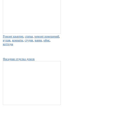
Ремонт квартир
,
статьи
,
ремонт помещений
,
кухня
,
комнаты
,
студия
,
ванна
,
офис
,
коттедж
Фасадная отделка домов