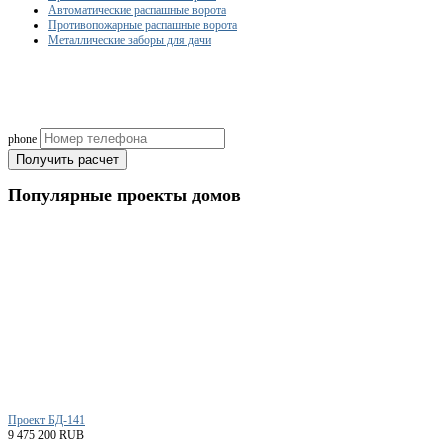
Автоматические распашные ворота
Противопожарные распашные ворота
Металлические заборы для дачи
Рассчитаем смету исходя из вашего б
(подберем оптимальные м
phone
Получить расчет
Популярные
проекты домов
Проект БД-141
9 475 200 RUB