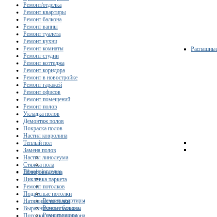
Ремонт/отделка
Ремонт квартиры
Ремонт балкона
Ремонт ванны
Ремонт туалета
Ремонт кухни
Ремонт комнаты
Распашны
Ремонт студии
Ремонт коттеджа
Ремонт коридора
Ремонт в новостройке
Ремонт гаражей
Ремонт офисов
Ремонт помещений
Ремонт полов
Укладка полов
Демонтаж полов
Покраска полов
Настил ковролина
Теплый пол
Замена полов
Настил линолеума
Стяжка пола
Ремонт/отделка
Шлифовка пола
Циклевка паркета
Ремонт потолков
Подвесные потолки
Ремонт квартиры
Натяжные потолки
Ремонт балкона
Выравнивание потолка
Ремонт ванны
Потолки из гипсокартона