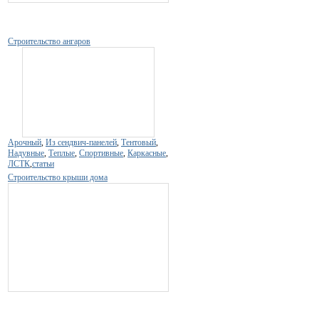
Строительство ангаров
Арочный
,
Из сендвич-панелей
,
Тентовый
,
Надувные
,
Теплые
,
Спортивные
,
Каркасные
,
ЛСТК
,
статьи
Строительство крыши дома