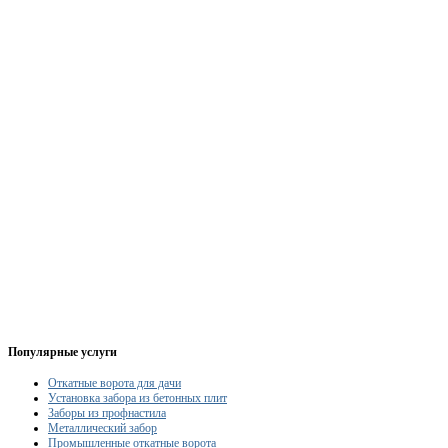
Популярные услуги
Откатные ворота для дачи
Установка забора из бетонных плит
Заборы из профнастила
Металлический забор
Промышленные откатные ворота