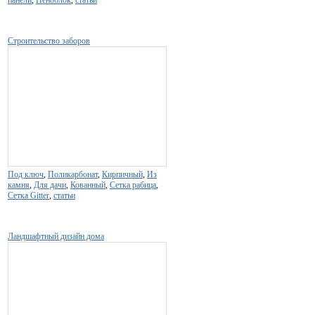
панели
,
Пеноблок
,
статьи
Строительство заборов
Под ключ
,
Поликарбонат
,
Кирпичный
,
Из
камня
,
Для дачи
,
Кованный
,
Сетка рабица
,
Сетка Gitter
,
статьи
Ландшафтный дизайн дома