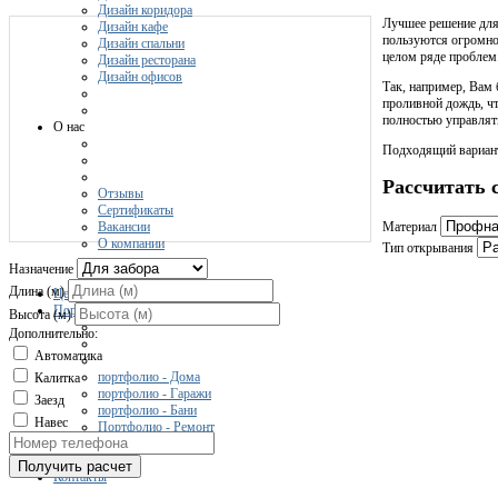
Дизайн коридора
Лучшее решение для
Дизайн кафе
пользуются огромно
Дизайн спальни
целом ряде проблем
Дизайн ресторана
Дизайн офисов
Так, например, Вам 
проливной дождь, ч
полностью управлять
О нас
Подходящий вариант
Рассчитать 
Отзывы
Сертификаты
Вакансии
Материал
О компании
Тип открывания
Назначение
Длина (м)
Цены
Портфолио
Высота (м)
Дополнительно:
Автоматика
портфолио - Дома
Калитка
портфолио - Гаражи
Заезд
портфолио - Бани
Навес
Портфолио - Ремонт
Получить расчет
Контакты