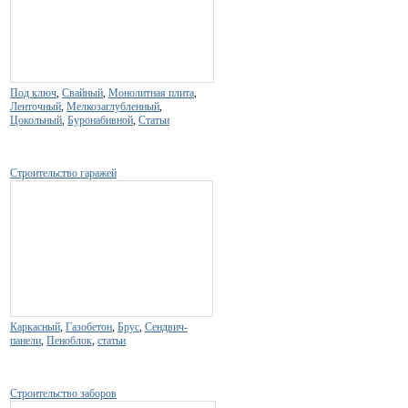
Под ключ
,
Свайный
,
Монолитная плита
,
Ленточный
,
Мелкозаглубленный
,
Цокольный
,
Буронабивной
,
Статьи
Строительство гаражей
Каркасный
,
Газобетон
,
Брус
,
Сендвич-
панели
,
Пеноблок
,
статьи
Строительство заборов