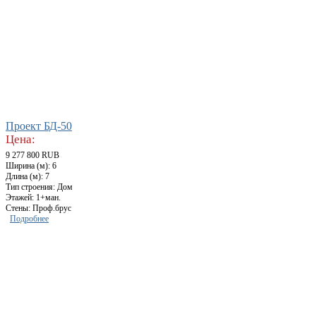
Проект БД-50
Цена:
9 277 800 RUB
Ширина (м): 6
Длина (м): 7
Тип строения: Дом
Этажей: 1+ман.
Стены: Проф.брус
Подробнее