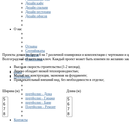
Дизайн кафе
Дизайн спальни
Дизайн ресторана
Дизайн офисов
О нас
Отзывы
Сертификаты
Проекты домов из бруса 6 на 7 различной планировки и комплектации с чертежами и ц
Вакансии
Волгоградской области под ключ. Каждый проект может быть изменен по желанию зак
О компании
Высокая скорость строительства (1-2 месяца);
Дерево обладает низкой теплопроводностью;
Цены
Малый вес конструкции, экономия на фундаменте;
Портфолио
Привлекательный внешний вид, без необходимости в отделке;
Ширина (м)
Длина (м)
портфолио - Дома
портфолио - Гаражи
портфолио - Бани
Портфолио - Ремонт
Контакты