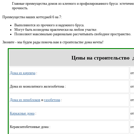
Главные преимущества домов из клееного и профилированного бруса: эстетично
прочность.
Преимущества наших коттеджей 6 на 7:
Выполняются из прочного и надежного бруса.
Могут быть возведены практически на любом участке.
Позволяют максимально рационально рассчитывать свободное пространство.
Звоните - мы будем рады помочь вам в строительстве дома мечты!
Цены на строительство 
Дома из кирпича
:
от
Дома из монолитного железобетона :
от
Дома из пеноблоков
и
газобетона
:
от
Каркасные дома
:
от
Керамзитобетонные дома :
от