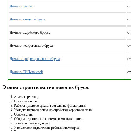
Дома из бревна
:
от
Дома из клееного бруса
:
от
Дома из окорённого бруса :
от
Дома из нестроганного бруса :
от
Дома из профилированного бруса
:
от
Дома из СИП-панелей
от
Этапы строительства дома из бруса:
Анализ грунтов;
Проектирование;
Работы нулевого цикла, возведение фундамента;
Укладка первого венца и устройство чернового пола;
Сборка стен;
Сборка стропильной системы и монтаж кровли;
Установка окон и дверей;
Утепление и отделочные работы, инженерия;