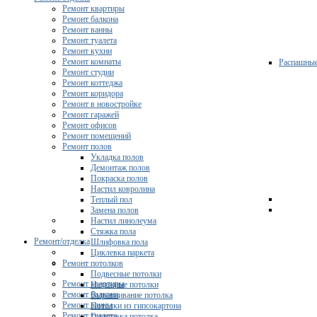
Ремонт квартиры
Ремонт балкона
Ремонт ванны
Ремонт туалета
Ремонт кухни
Ремонт комнаты
Распашны
Ремонт студии
Ремонт коттеджа
Ремонт коридора
Ремонт в новостройке
Ремонт гаражей
Ремонт офисов
Ремонт помещений
Ремонт полов
Укладка полов
Демонтаж полов
Покраска полов
Настил ковролина
Теплый пол
Замена полов
Настил линолеума
Стяжка пола
Ремонт/отделка
Шлифовка пола
Циклевка паркета
Ремонт потолков
Подвесные потолки
Ремонт квартиры
Натяжные потолки
Ремонт балкона
Выравнивание потолка
Ремонт ванны
Потолки из гипсокартона
Ремонт туалета
Грунтовка потолка