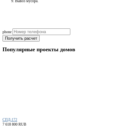
Вывоз мусора.
Рассчитаем смету исходя из вашего б
(подберем оптимальные м
phone
Получить расчет
Популярные
проекты домов
СПД-172
7 618 800 RUB