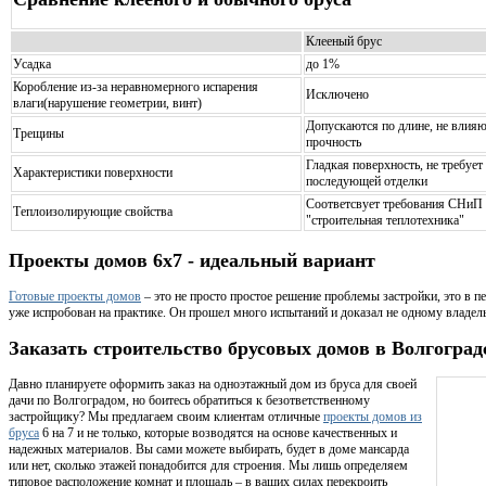
Клееный брус
Усадка
до 1%
Коробление из-за неравномерного испарения
Исключено
влаги(нарушение геометрии, винт)
Допускаются по длине, не влияю
Трещины
прочность
Гладкая поверхность, не требует
Характеристики поверхности
последующей отделки
Соответсвует требования СНиП l
Теплоизолирующие свойства
"строительная теплотехника"
Проекты домов 6х7 - идеальный вариант
Готовые проекты домов
– это не просто простое решение проблемы застройки, это в 
уже испробован на практике. Он прошел много испытаний и доказал не одному владел
Заказать строительство брусовых домов в Волгоград
Давно планируете оформить заказ на одноэтажный дом из бруса для своей
дачи по Волгоградом, но боитесь обратиться к безответственному
застройщику? Мы предлагаем своим клиентам отличные
проекты домов из
бруса
6 на 7 и не только, которые возводятся на основе качественных и
надежных материалов. Вы сами можете выбирать, будет в доме мансарда
или нет, сколько этажей понадобится для строения. Мы лишь определяем
типовое расположение комнат и площадь – в ваших силах перекроить