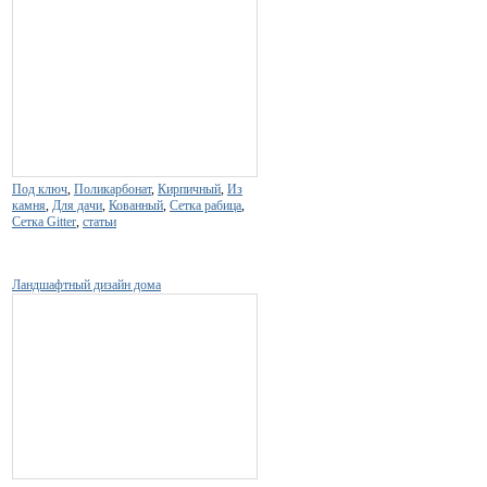
Под ключ
,
Поликарбонат
,
Кирпичный
,
Из
камня
,
Для дачи
,
Кованный
,
Сетка рабица
,
Сетка Gitter
,
статьи
Ландшафтный дизайн дома