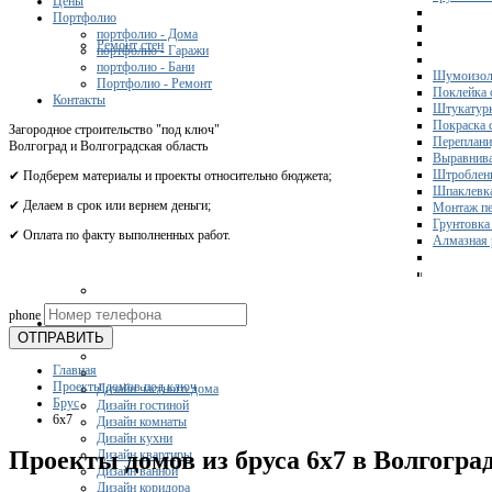
Цены
Портфолио
портфолио - Дома
Ремонт стен
портфолио - Гаражи
портфолио - Бани
Шумоизол
Портфолио - Ремонт
Поклейка 
Контакты
Штукатурк
Покраска 
Загородное строительство "под ключ"
Переплани
Волгоград и Волгоградская область
Выравнива
Штроблени
✔ Подберем материалы и проекты относительно бюджета;
Шпаклевка
✔ Делаем в срок или вернем деньги;
Монтаж пе
Грунтовка
✔ Оплата по факту выполненных работ.
Алмазная 
Получите 
phone
Дизайн
ОТПРАВИТЬ
Главная
Проекты домов под ключ
Дизайн частного дома
Брус
Дизайн гостиной
6x7
Дизайн комнаты
Дизайн кухни
Проекты домов из бруса 6х7 в Волгогра
Дизайн квартиры
Дизайн ванной
Дизайн коридора