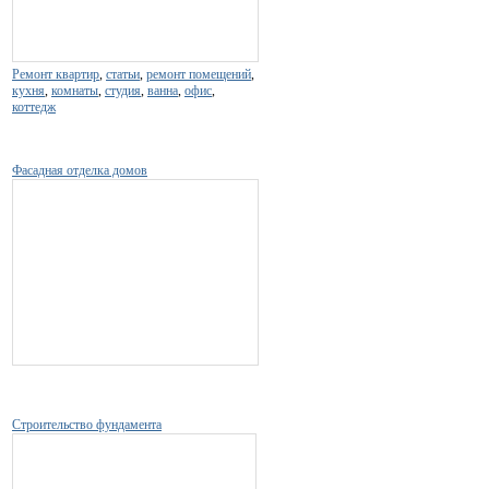
Ремонт квартир
,
статьи
,
ремонт помещений
,
кухня
,
комнаты
,
студия
,
ванна
,
офис
,
коттедж
Фасадная отделка домов
Строительство фундамента