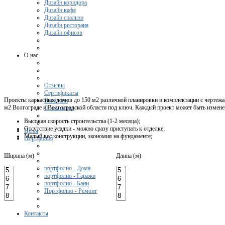
Дизайн коридора
Дизайн кафе
Дизайн спальни
Дизайн ресторана
Дизайн офисов
О нас
Отзывы
Сертификаты
Проекты каркасных домов до 150 м2 различной планировки и комплектации с чертежа
Вакансии
м2 Волгограде и Волгоградской области под ключ. Каждый проект может быть измене
О компании
Высокая скорость строительства (1-2 месяца);
Отсутствие усадки - можно сразу приступать к отделке;
Цены
Малый вес конструкции, экономия на фундаменте;
Портфолио
Ширина (м)
Длина (м)
портфолио - Дома
портфолио - Гаражи
портфолио - Бани
Портфолио - Ремонт
Контакты