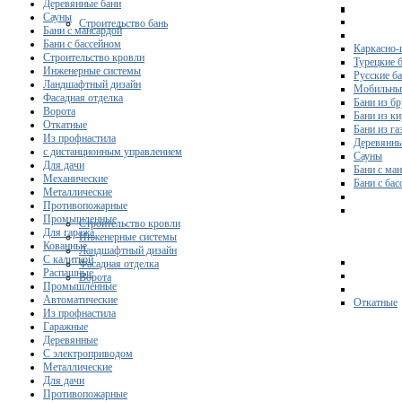
Деревянные бани
Сауны
Строительство бань
Бани с мансардой
Бани с бассейном
Каркасно-
Строительство кровли
Турецкие 
Инженерные системы
Русские б
Ландшафтный дизайн
Мобильны
Фасадная отделка
Бани из бр
Ворота
Бани из к
Откатные
Бани из га
Из профнастила
Деревянны
с дистанционным управлением
Сауны
Для дачи
Бани с ма
Механические
Бани с ба
Металлические
Противопожарные
Промышленные
Строительство кровли
Для гаража
Инженерные системы
Кованные
Ландшафтный дизайн
С калиткой
Фасадная отделка
Распашные
Ворота
Промышленные
Автоматические
Откатные
Из профнастила
Гаражные
Деревянные
С электроприводом
Металлические
Для дачи
Противопожарные