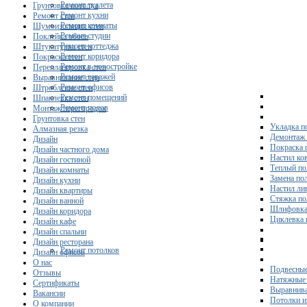
Ремонт туалета
Грунтовка потолка
Ремонт кухни
Ремонт стен
Ремонт комнаты
Шумоизоляция стен
Ремонт студии
Поклейка обоев
Ремонт коттеджа
Штукатурка стен
Ремонт коридора
Покраска стен
Ремонт в новостройке
Перепланировка стен
Ремонт гаражей
Выравнивание стен
Ремонт офисов
Штробление стен
Ремонт помещений
Шпаклевка стен
Ремонт полов
Монтаж перегородок
Грунтовка стен
Укладка п
Алмазная резка
Демонтаж 
Дизайн
Покраска 
Дизайн частного дома
Настил ко
Дизайн гостиной
Теплый по
Дизайн комнаты
Замена по
Дизайн кухни
Настил ли
Дизайн квартиры
Стяжка по
Дизайн ванной
Шлифовка
Дизайн коридора
Циклевка 
Дизайн кафе
Дизайн спальни
Дизайн ресторана
Ремонт потолков
Дизайн офисов
О нас
Подвесные
Отзывы
Натяжные 
Сертификаты
Выравнива
Вакансии
Потолки и
О компании