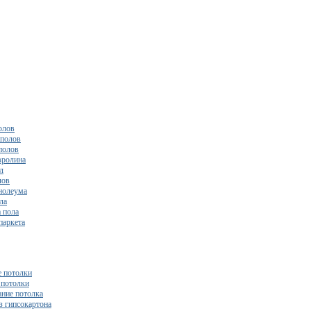
олов
полов
полов
вролина
л
лов
нолеума
ла
 пола
паркета
 потолки
потолки
ние потолка
з гипсокартона