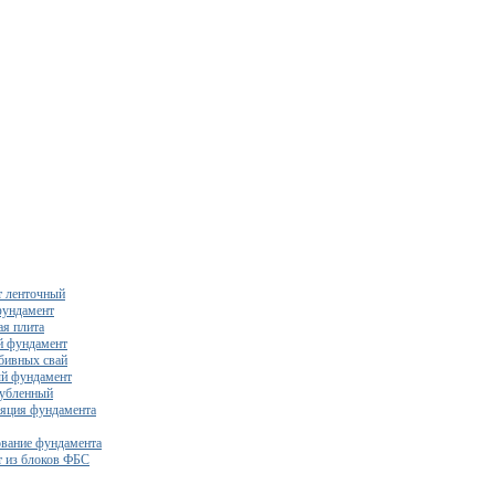
 ленточный
фундамент
я плита
й фундамент
бивных свай
й фундамент
убленный
яция фундамента
вание фундамента
 из блоков ФБС