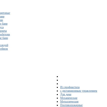
щитовые
бани
ани
е бани
уса
ирпича
зобетона
е бани
нсардой
ссейном
Из профнастила
с дистанционным управлением
Для дачи
Механические
Металлические
Противопожарные