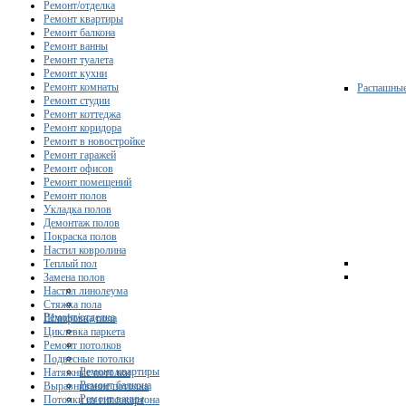
Ремонт/отделка
Ремонт квартиры
Ремонт балкона
Ремонт ванны
Ремонт туалета
Ремонт кухни
Ремонт комнаты
Распашны
Ремонт студии
Ремонт коттеджа
Ремонт коридора
Ремонт в новостройке
Ремонт гаражей
Ремонт офисов
Ремонт помещений
Ремонт полов
Укладка полов
Демонтаж полов
Покраска полов
Настил ковролина
Теплый пол
Замена полов
Настил линолеума
Стяжка пола
Ремонт/отделка
Шлифовка пола
Циклевка паркета
Ремонт потолков
Подвесные потолки
Ремонт квартиры
Натяжные потолки
Ремонт балкона
Выравнивание потолка
Ремонт ванны
Потолки из гипсокартона