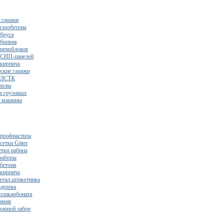
 гаражи
газобетона
 бруса
 бревна
 пеноблоков
 СИП-панелей
 кирпича
ские гаражи
з ЛСТК
полы
я грузовых
2 машины
 профнастила
сетки Gitter
етки рабица
заборы
 бетона
 кирпича
метал.штакетника
 дерева
поликарбоната
камня
варной забор