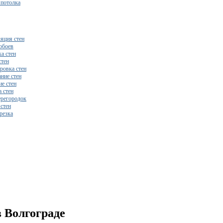
 потолка
яция стен
обоев
а стен
стен
ровка стен
ние стен
е стен
 стен
регородок
 стен
резка
бесплатный расчет сметы исходя из вашего бюджета!
в Волгограде