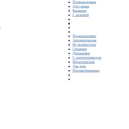
Промышленные
Для гаража
Кованные
С калиткой
е
Промышленные
Автоматические
Из профнастила
Гаражные
Деревянные
С электроприводом
Металлические
Для дачи
Противопожарные