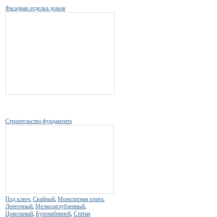
Фасадная отделка домов
Строительство фундамента
Под ключ
,
Свайный
,
Монолитная плита
,
Ленточный
,
Мелкозаглубленный
,
Цокольный
,
Буронабивной
,
Статьи