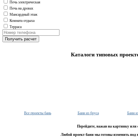
Печь электрическая
Печь на дровах
Мансардный этаж
Комната отдыха
Терраса
Получить расчет
Каталоги типовых проект
Все проекты бань
Бани из бруса
Бани и
Перейдите, нажав на картинку или 
Любой проект бани мы готовы изменить под 