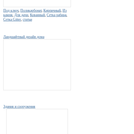
Под ключ
,
Поликарбонат
,
Кирпичный
,
Из
камня
,
Для дачи
,
Кованный
,
Сетка рабица
,
Сетка Gitter
,
статьи
Ландшафтный дизайн дома
Здания и сооружения