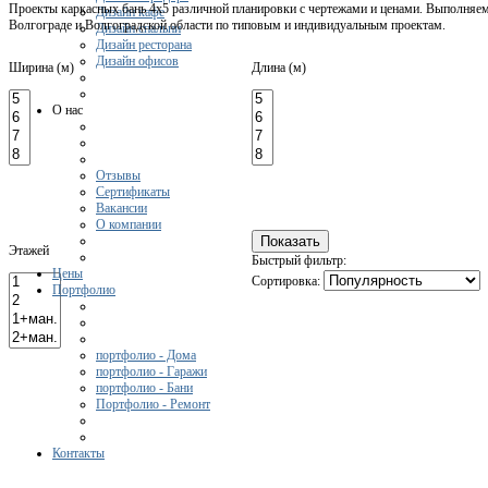
Проекты каркасных бань 4х5 различной планировки с чертежами и ценами. Выполняем 
Дизайн кафе
Волгограде и Волгоградской области по типовым и индивидуальным проектам.
Дизайн спальни
Дизайн ресторана
Дизайн офисов
Ширина (м)
Длина (м)
О нас
Отзывы
Сертификаты
Вакансии
О компании
Этажей
Быстрый фильтр:
Цены
Сортировка:
Портфолио
портфолио - Дома
портфолио - Гаражи
портфолио - Бани
Портфолио - Ремонт
Контакты