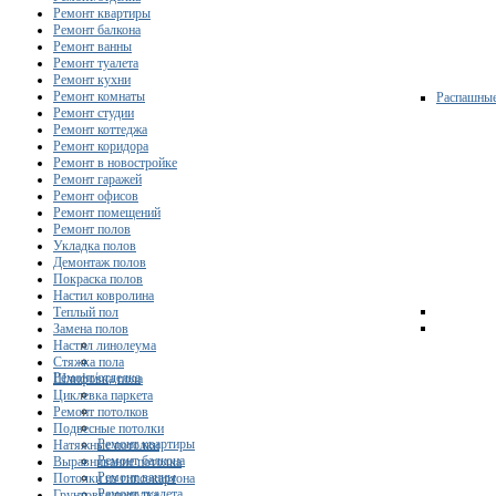
Ремонт квартиры
Ремонт балкона
Ремонт ванны
Ремонт туалета
Ремонт кухни
Ремонт комнаты
Распашны
Ремонт студии
Ремонт коттеджа
Ремонт коридора
Ремонт в новостройке
Ремонт гаражей
Ремонт офисов
Ремонт помещений
Ремонт полов
Укладка полов
Демонтаж полов
Покраска полов
Настил ковролина
Теплый пол
Замена полов
Настил линолеума
Стяжка пола
Ремонт/отделка
Шлифовка пола
Циклевка паркета
Ремонт потолков
Подвесные потолки
Ремонт квартиры
Натяжные потолки
Ремонт балкона
Выравнивание потолка
Ремонт ванны
Потолки из гипсокартона
Ремонт туалета
Грунтовка потолка