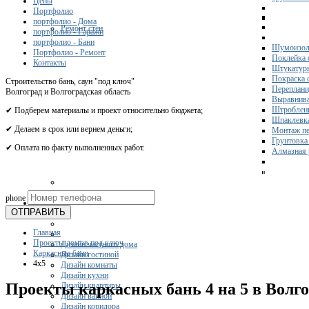
Цены
Портфолио
портфолио - Дома
Ремонт стен
портфолио - Гаражи
портфолио - Бани
Шумоизол
Портфолио - Ремонт
Поклейка 
Контакты
Штукатурк
Покраска 
Строительство бань, саун "под ключ"
Переплани
Волгоград и Волгоградская область
Выравнива
Штроблени
✔ Подберем материалы и проект относительно бюджета;
Шпаклевка
✔ Делаем в срок или вернем деньги;
Монтаж пе
Грунтовка
✔ Оплата по факту выполненных работ.
Алмазная 
Получите 
phone
Дизайн
ОТПРАВИТЬ
Главная
Проекты домов под ключ
Дизайн частного дома
Каркасные бани
Дизайн гостиной
4x5
Дизайн комнаты
Дизайн кухни
Проекты каркасных бань 4 на 5 в Волго
Дизайн квартиры
Дизайн ванной
Дизайн коридора