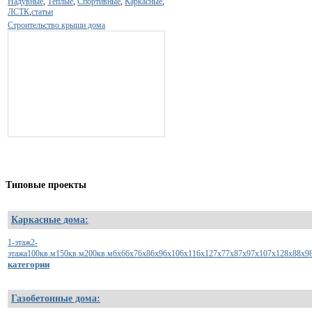
Надувные
,
Теплые
,
Спортивные
,
Каркасные
,
ЛСТК
,
статьи
Строительство крыши дома
Типовые
проекты
Каркасные дома:
1-этаж
2-
этажа
100кв.м
150кв.м
200кв.м
6х6
6х7
6х8
6х9
6х10
6х11
6х12
7х7
7х8
7х9
7х10
7х12
8х8
8х9
категории
Газобетонные дома: