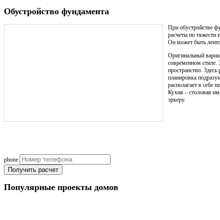
Обустройство фундамента
При обустройстве фу
расчеты по тяжести н
Он может быть лент
Оригинальный вариан
современном стиле. 
пространство. Здесь
планировка подразум
располагает в себе 
Кухня – столовая им
эркеру.
Рассчит
бюджета и пожелан
(подберем оптимальные м
phone
Получить расчет
Популярные
проекты домов