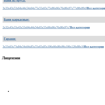
Бани из бруса:
Все категор
3x3
3x4
3x5
3x6
4x4
4x5
4x6
4x7
5x5
5x6
5x7
5x8
6x6
6x7
6x8
6x9
7x7
7x8
8x8
9x9
Бани каркасные:
Все категории
2x3
2x4
3x3
3x4
3x5
3x6
4x4
4x5
4x6
5x5
5x6
6x6
6x7
6x8
6x9
7x7
Гаражи:
Все категории
3x5
3x6
3x7
3x8
4x5
4x6
4x8
5x5
5x6
5x8
5x10
6x6
6x8
6x9
6x10
6x12
8x8
8x10
Лицензии