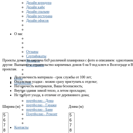
Дизайн коридора
Дизайн кафе
Дизайн спальни
Дизайн ресторана
Дизайн офисов
О нас
Отзывы
Сертификаты
Проекты домов из кирпича 6х9 различной планировки с фото и описанием: одноэтажны
Вакансии
другие. Выполняем строительство кирпичных домов 6 на 9 под ключ в Волгограде и 
О компании
проектам.
Долговечность материала - срок службы от 100 лет;
Цены
Отсутствие усадки - можно сразу приступать к отделке;
Портфолио
Негорючесть материалов, Ваша безопасность;
Внутри здания зимой тепло, а летом прохладно;
Не требует ухода, в отличие от деревянного дома;
портфолио - Дома
портфолио - Гаражи
Ширина (м)
Длина (м)
портфолио - Бани
Портфолио - Ремонт
Контакты