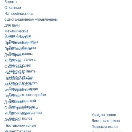
Ворота
Откатные
Из профнастила
с дистанционным управлением
Для дачи
Механические
Ремонт/отделка
Металлические
Ремонт квартиры
Противопожарные
Ремонт балкона
Промышленные
Ремонт ванны
Для гаража
Ремонт туалета
Кованные
Ремонт кухни
С калиткой
Ремонт комнаты
Распашные
Ремонт студии
Промышленные
Ремонт коттеджа
Автоматические
Ремонт коридора
Из профнастила
Ремонт в новостройке
Гаражные
Ремонт гаражей
Деревянные
Ремонт офисов
С электроприводом
Ремонт помещений
Металлические
Укладка полов
Ремонт полов
Для дачи
Демонтаж полов
Противопожарные
Покраска полов
Ремонт/отделка