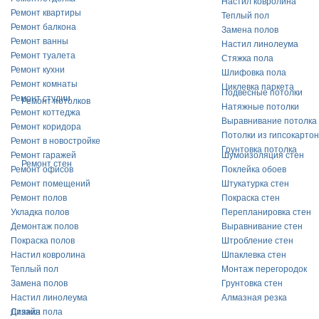
Настил ковролина
Ремонт квартиры
Теплый пол
Ремонт балкона
Замена полов
Ремонт ванны
Настил линолеума
Ремонт туалета
Стяжка пола
Ремонт кухни
Шлифовка пола
Ремонт комнаты
Циклевка паркета
Подвесные потолки
Ремонт студии
Ремонт потолков
Натяжные потолки
Ремонт коттеджа
Выравнивание потолка
Ремонт коридора
Потолки из гипсокарто
Ремонт в новостройке
Грунтовка потолка
Ремонт гаражей
Шумоизоляция стен
Ремонт стен
Ремонт офисов
Поклейка обоев
Ремонт помещений
Штукатурка стен
Ремонт полов
Покраска стен
Укладка полов
Перепланировка стен
Демонтаж полов
Выравнивание стен
Покраска полов
Штробление стен
Настил ковролина
Шпаклевка стен
Теплый пол
Монтаж перегородок
Замена полов
Грунтовка стен
Настил линолеума
Алмазная резка
Дизайн
Стяжка пола