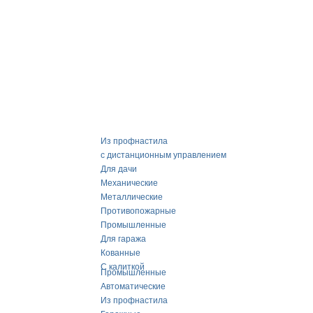
Из профнастила
с дистанционным управлением
Для дачи
Механические
Металлические
Противопожарные
Промышленные
Для гаража
Кованные
С калиткой
Промышленные
Автоматические
Из профнастила