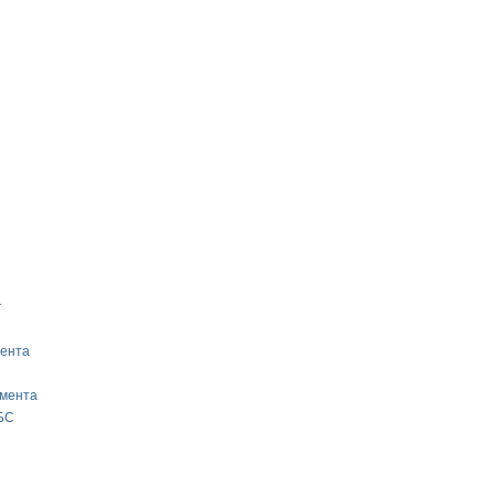
т
ента
мента
БС