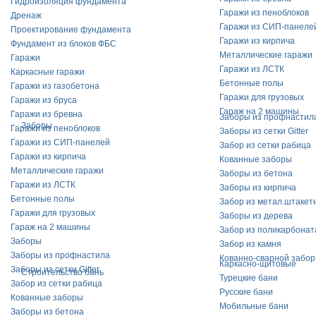
Гидроизоляция фундамента
Гаражи из пеноблоков
Дренаж
Гаражи из СИП-панеле
Проектирование фундамента
Гаражи из кирпича
Фундамент из блоков ФБС
Металлические гаражи
Гаражи
Гаражи из ЛСТК
Каркасные гаражи
Бетонные полы
Гаражи из газобетона
Гаражи для грузовых
Гаражи из бруса
Гараж на 2 машины
Гаражи из бревна
Заборы из профнастил
Заборы
Гаражи из пеноблоков
Заборы из сетки Gitter
Гаражи из СИП-панелей
Забор из сетки рабица
Гаражи из кирпича
Кованные заборы
Металлические гаражи
Заборы из бетона
Гаражи из ЛСТК
Заборы из кирпича
Бетонные полы
Забор из метал.штакет
Гаражи для грузовых
Заборы из дерева
Гараж на 2 машины
Забор из поликарбонат
Заборы
Забор из камня
Заборы из профнастила
Кованно-сварной забор
Каркасно-щитовые
Заборы из сетки Gitter
Строительство бань
Турецкие бани
Забор из сетки рабица
Русские бани
Кованные заборы
Мобильные бани
Заборы из бетона