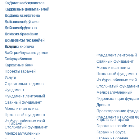
Каталог всех проектов
Дома из бревна
Каркасные дома
Дома из СИП-панелей
Дома из газобетона
Дома из кирпича
Дома из пеноблоков
Бани из бруса
Дома из бруса
Бани из бревна
Дома из бревна
Каркасные бани
Дома из СИП-панелей
Проекты гаражей
Услуги
Дома из кирпича
Бани из бруса
Строительство домов
Фундамент ленточный
Бани из бревна
Фундамент
Свайный фундамент
Каркасные бани
Монолитная плита
Проекты гаражей
Цокольный фундамент
Услуги
Из буронабивных свай
Строительство домов
Столбчатый фундамен
Фундамент
Мелкозаглубленный
Фундамент ленточный
Гидроизоляция фундам
Свайный фундамент
Дренаж
Монолитная плита
Проектирование фунда
Цокольный фундамент
Фундамент из блоков Ф
Каркасные гаражи
Из буронабивных свай
Гаражи
Гаражи из газобетона
Столбчатый фундамент
Гаражи из бруса
Мелкозаглубленный
Гаражи из бревна