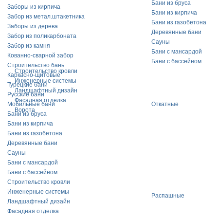
Бани из бруса
Заборы из кирпича
Бани из кирпича
Забор из метал.штакетника
Бани из газобетона
Заборы из дерева
Деревянные бани
Забор из поликарбоната
Сауны
Забор из камня
Бани с мансардой
Кованно-сварной забор
Бани с бассейном
Строительство бань
Строительство кровли
Каркасно-щитовые
Инженерные системы
Турецкие бани
Ландшафтный дизайн
Русские бани
Фасадная отделка
Мобильные бани
Откатные
Ворота
Бани из бруса
Бани из кирпича
Бани из газобетона
Деревянные бани
Сауны
Бани с мансардой
Бани с бассейном
Строительство кровли
Инженерные системы
Распашные
Ландшафтный дизайн
Фасадная отделка