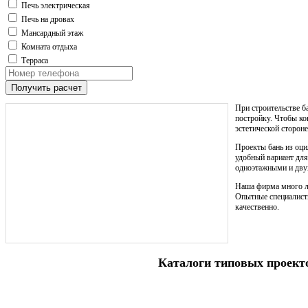
Печь электрическая
Печь на дровах
Мансардный этаж
Комната отдыха
Терраса
Получить расчет
При строительстве б
постройку. Чтобы ко
эстетической стороне
Проекты бань из оц
удобный вариант для
одноэтажными и дв
Наша фирма много ле
Опытные специалист
качественно.
Каталоги типовых проект