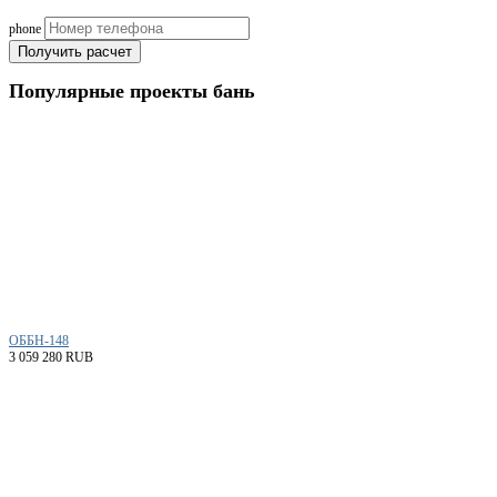
phone
Получить расчет
Популярные
проекты бань
ОББН-148
3 059 280 RUB