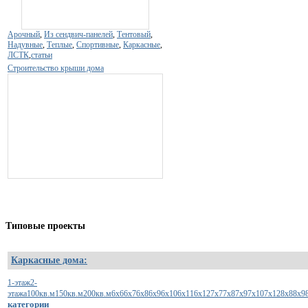
Арочный
,
Из сендвич-панелей
,
Тентовый
,
Надувные
,
Теплые
,
Спортивные
,
Каркасные
,
ЛСТК
,
статьи
Строительство крыши дома
Типовые
проекты
Каркасные дома:
1-этаж
2-
этажа
100кв.м
150кв.м
200кв.м
6х6
6х7
6х8
6х9
6х10
6х11
6х12
7х7
7х8
7х9
7х10
7х12
8х8
8х9
категории