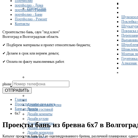
Портфолио
портфолио - Дома
Ремонт стен
портфолио - Гаражи
портфолио - Бани
Шумоизол
Портфолио - Ремонт
Поклейка 
Контакты
Штукатурк
Покраска 
Строительство бань, саун "под ключ"
Переплани
Волгоград и Волгоградская область
Выравнива
Штроблени
✔ Подберем материалы и проект относительно бюджета;
Шпаклевка
✔ Делаем в срок или вернем деньги;
Монтаж пе
Грунтовка
✔ Оплата по факту выполненных работ.
Алмазная 
Получите 
phone
Дизайн
ОТПРАВИТЬ
Главная
Проекты домов под ключ
Дизайн частного дома
Бани из бревна
Дизайн гостиной
6x7
Дизайн комнаты
Дизайн кухни
Проекты бань из бревна 6х7 в Волгогра
Дизайн квартиры
Дизайн ванной
Дизайн коридора
Каталог проектов бань 6х7 из оцилиндрованного бревна, различной планировки: одноэ
Дизайн кафе