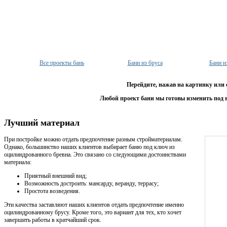
Все проекты бань
Бани из бруса
Бани и
Перейдите, нажав на картинку или 
Любой проект бани мы готовы изменить под 
Лучший материал
При постройке можно отдать предпочтение разным стройматериалам.
Однако, большинство наших клиентов выбирает баню под ключ из
оцилиндрованного бревна. Это связано со следующими достоинствами
материала:
Приятный внешний вид;
Возможность достроить: мансарду, веранду, террасу;
Простота возведения.
Эти качества заставляют наших клиентов отдать предпочтение именно
оцилиндрованному брусу. Кроме того, это вариант для тех, кто хочет
завершить работы в кратчайший срок.