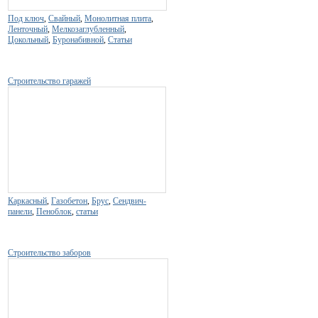
Под ключ
,
Свайный
,
Монолитная плита
,
Ленточный
,
Мелкозаглубленный
,
Цокольный
,
Буронабивной
,
Статьи
Строительство гаражей
Каркасный
,
Газобетон
,
Брус
,
Сендвич-
панели
,
Пеноблок
,
статьи
Строительство заборов