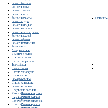
Ремонт балкона
Ремонт ванны
Ремонт туалета
Ремонт кухни
Ремонт комнаты
Распашны
Ремонт студии
Ремонт коттеджа
Ремонт коридора
Ремонт в новостройке
Ремонт гаражей
Ремонт офисов
Ремонт помещений
Ремонт полов
Укладка полов
Демонтаж полов
Покраска полов
Настил ковролина
Теплый пол
Замена полов
Настил линолеума
Стяжка пола
Ремонт/отделка
Шлифовка пола
Циклевка паркета
Ремонт потолков
Подвесные потолки
Ремонт квартиры
Натяжные потолки
Ремонт балкона
Выравнивание потолка
Ремонт ванны
Потолки из гипсокартона
Ремонт туалета
Грунтовка потолка
Ремонт кухни