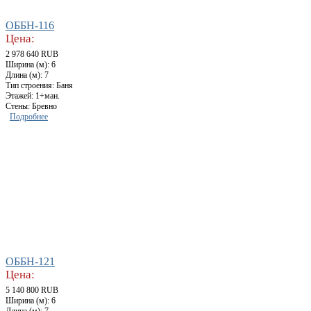
ОББН-116
Цена:
2 978 640 RUB
Ширина (м): 6
Длина (м): 7
Тип строения: Баня
Этажей: 1+ман.
Стены: Бревно
Подробнее
ОББН-121
Цена:
5 140 800 RUB
Ширина (м): 6