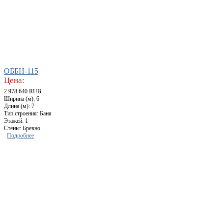
ОББН-115
Цена:
2 978 640 RUB
Ширина (м): 6
Длина (м): 7
Тип строения: Баня
Этажей: 1
Стены: Бревно
Подробнее