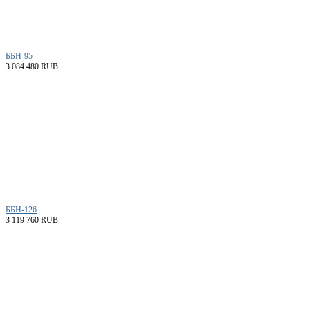
ББН-95
3 084 480 RUB
ББН-126
3 119 760 RUB