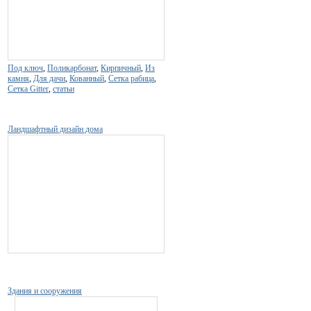
Под ключ
,
Поликарбонат
,
Кирпичный
,
Из
камня
,
Для дачи
,
Кованный
,
Сетка рабица
,
Сетка Gitter
,
статьи
Ландшафтный дизайн дома
Здания и сооружения