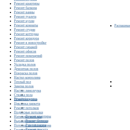
Ремонт квартиры
Ремонт балкона
Ремонт ванны
Ремонт туалета
Ремонт кухни
Ремонт комнаты
Распашны
Ремонт студии
Ремонт коттеджа
Ремонт коридора
Ремонт в новостройке
Ремонт гаражей
Ремонт офисов
Ремонт помещений
Ремонт полов
Укладка полов
Демонтаж полов
Покраска полов
Настил ковролина
Теплый пол
Замена полов
Настил линолеума
Стяжка пола
Ремонт/отделка
Шлифовка пола
Циклевка паркета
Ремонт потолков
Подвесные потолки
Ремонт квартиры
Натяжные потолки
Ремонт балкона
Выравнивание потолка
Ремонт ванны
Потолки из гипсокартона
Ремонт туалета
Грунтовка потолка