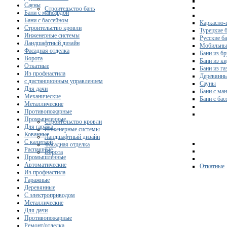
Сауны
Строительство бань
Бани с мансардой
Бани с бассейном
Каркасно-
Строительство кровли
Турецкие 
Инженерные системы
Русские б
Ландшафтный дизайн
Мобильны
Фасадная отделка
Бани из бр
Ворота
Бани из к
Откатные
Бани из га
Из профнастила
Деревянны
с дистанционным управлением
Сауны
Для дачи
Бани с ма
Механические
Бани с ба
Металлические
Противопожарные
Промышленные
Строительство кровли
Для гаража
Инженерные системы
Кованные
Ландшафтный дизайн
С калиткой
Фасадная отделка
Распашные
Ворота
Промышленные
Автоматические
Откатные
Из профнастила
Гаражные
Деревянные
С электроприводом
Металлические
Для дачи
Противопожарные
Ремонт/отделка