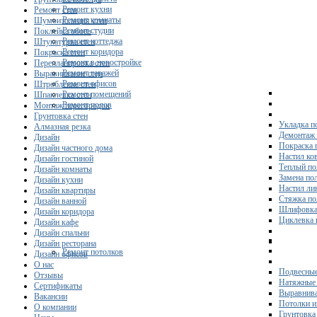
Ремонт кухни
Ремонт стен
Ремонт комнаты
Шумоизоляция стен
Ремонт студии
Поклейка обоев
Ремонт коттеджа
Штукатурка стен
Ремонт коридора
Покраска стен
Ремонт в новостройке
Перепланировка стен
Ремонт гаражей
Выравнивание стен
Ремонт офисов
Штробление стен
Ремонт помещений
Шпаклевка стен
Ремонт полов
Монтаж перегородок
Грунтовка стен
Укладка п
Алмазная резка
Демонтаж 
Дизайн
Покраска 
Дизайн частного дома
Настил ко
Дизайн гостиной
Теплый по
Дизайн комнаты
Замена по
Дизайн кухни
Настил ли
Дизайн квартиры
Стяжка по
Дизайн ванной
Шлифовка
Дизайн коридора
Циклевка 
Дизайн кафе
Дизайн спальни
Дизайн ресторана
Ремонт потолков
Дизайн офисов
О нас
Подвесные
Отзывы
Натяжные 
Сертификаты
Выравнива
Вакансии
Потолки и
О компании
Грунтовка