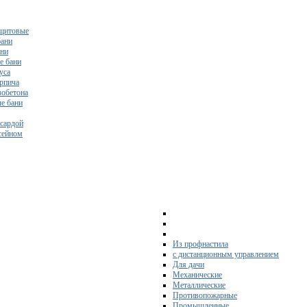
щитовые
бани
ани
е бани
уса
ирпича
зобетона
е бани
нсардой
ссейном
Из профнастила
с дистанционным управлением
Для дачи
Механические
Металлические
Противопожарные
Промышленные