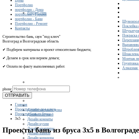
Цены
Портфолио
портфолио - Дома
Ремонт стен
портфолио - Гаражи
портфолио - Бани
Шумоизол
Портфолио - Ремонт
Поклейка 
Контакты
Штукатурк
Покраска 
Строительство бань, саун "под ключ"
Переплани
Волгоград и Волгоградская область
Выравнива
Штроблени
✔ Подберем материалы и проект относительно бюджета;
Шпаклевка
✔ Делаем в срок или вернем деньги;
Монтаж пе
Грунтовка
✔ Оплата по факту выполненных работ.
Алмазная 
Получите 
phone
Дизайн
ОТПРАВИТЬ
Главная
Проекты домов под ключ
Дизайн частного дома
Проекты бань из бруса
Дизайн гостиной
3x5
Дизайн комнаты
Дизайн кухни
Проекты бань из бруса 3х5 в Волгоград
Дизайн квартиры
Дизайн ванной
Дизайн коридора