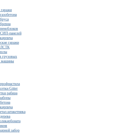
 гаражи
газобетона
 бруса
 бревна
 пеноблоков
 СИП-панелей
 кирпича
ские гаражи
з ЛСТК
полы
я грузовых
2 машины
 профнастила
сетки Gitter
етки рабица
заборы
 бетона
 кирпича
метал.штакетника
 дерева
поликарбоната
камня
варной забор