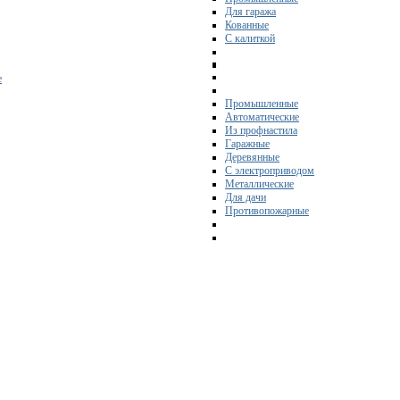
Для гаража
Кованные
С калиткой
е
Промышленные
Автоматические
Из профнастила
Гаражные
Деревянные
С электроприводом
Металлические
Для дачи
Противопожарные