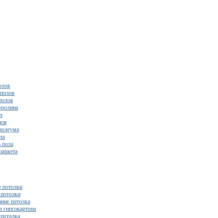
олов
полов
полов
вролина
л
лов
нолеума
ла
 пола
паркета
 потолки
потолки
ние потолка
з гипсокартона
 потолка