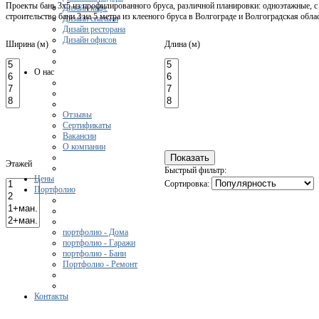
Проекты бань 3х5 из профилированного бруса, различной планировки: одноэтажные, с
Дизайн кафе
строительство бани 3 на 5 метра из клееного бруса в Волгограде и Волгоградская об
Дизайн спальни
Дизайн ресторана
Дизайн офисов
Ширина (м)
Длина (м)
О нас
Отзывы
Сертификаты
Вакансии
О компании
Этажей
Быстрый фильтр:
Цены
Сортировка:
Портфолио
портфолио - Дома
портфолио - Гаражи
портфолио - Бани
Портфолио - Ремонт
Контакты