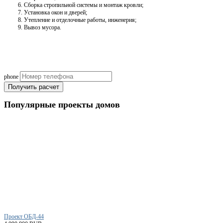
Сборка стропильной системы и монтаж кровли;
Установка окон и дверей;
Утепление и отделочные работы, инженерия;
Вывоз мусора.
Рассчитаем смету исходя из вашего б
(подберем оптимальные м
phone
Получить расчет
Популярные
проекты домов
Проект ОБД-44