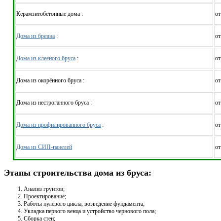
Керамзитобетонные дома :
от
Дома из бревна
:
от
Дома из клееного бруса
:
от
Дома из окорённого бруса :
от
Дома из нестроганного бруса :
от
Дома из профилированного бруса
:
от
Дома из СИП-панелей
от
Этапы строительства дома из бруса:
Анализ грунтов;
Проектирование;
Работы нулевого цикла, возведение фундамента;
Укладка первого венца и устройство чернового пола;
Сборка стен;