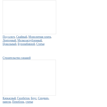
Под ключ
,
Свайный
,
Монолитная плита
,
Ленточный
,
Мелкозаглубленный
,
Цокольный
,
Буронабивной
,
Статьи
Строительство гаражей
Каркасный
,
Газобетон
,
Брус
,
Сендвич-
панели
,
Пеноблок
,
статьи