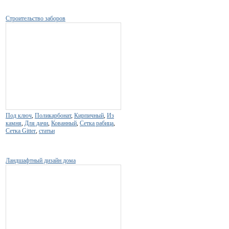
Строительство заборов
Под ключ
,
Поликарбонат
,
Кирпичный
,
Из
камня
,
Для дачи
,
Кованный
,
Сетка рабица
,
Сетка Gitter
,
статьи
Ландшафтный дизайн дома