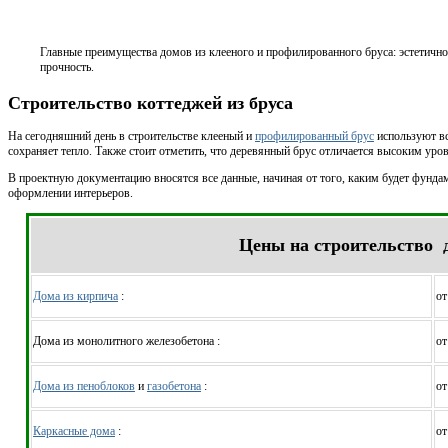
Главные преимущества домов из клееного и профилированного бруса: эстетично
прочность.
Строительство коттеджей из бруса
На сегодняшний день в строительстве клееный и
профилированный брус
используют вс
сохраняет тепло. Также стоит отметить, что деревянный брус отличается высоким уро
В проектную документацию вносятся все данные, начиная от того, каким будет фунда
оформлении интерьеров.
Цены на строительство 
Дома из кирпича
:
от
Дома из монолитного железобетона :
от
Дома из пеноблоков
и
газобетона
:
от
Каркасные дома
:
от