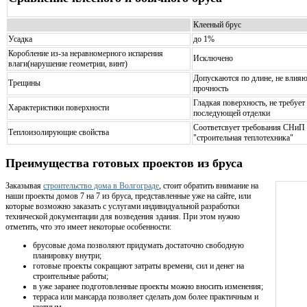
Клееный брус
Усадка
до 1%
Коробление из-за неравномерного испарения
Исключено
влаги(нарушение геометрии, винт)
Допускаются по длине, не влияю
Трещины
прочность
Гладкая поверхность, не требует
Характеристики поверхности
последующей отделки
Соответсвует требования СНиП l
Теплоизолирующие свойства
"строительная теплотехника"
Преимущества готовых проектов из бруса
Заказывая
строительство дома в Волгограде
, стоит обратить внимание на
наши проекты домов 7 на 7 из бруса, представленные уже на сайте, или
которые возможно заказать с услугами индивидуальной разработки
технической документации для возведения здания. При этом нужно
отметить, что это имеет некоторые особенности:
брусовые дома позволяют придумать достаточно свободную
планировку внутри;
готовые проекты сокращают затраты времени, сил и денег на
строительные работы;
в уже заранее подготовленные проекты можно вносить изменения;
терраса или мансарда позволяет сделать дом более практичным и