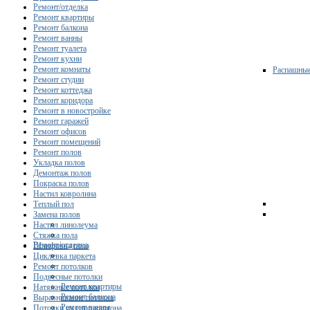
Ремонт/отделка
Ремонт квартиры
Ремонт балкона
Ремонт ванны
Ремонт туалета
Ремонт кухни
Ремонт комнаты
Распашны
Ремонт студии
Ремонт коттеджа
Ремонт коридора
Ремонт в новостройке
Ремонт гаражей
Ремонт офисов
Ремонт помещений
Ремонт полов
Укладка полов
Демонтаж полов
Покраска полов
Настил ковролина
Теплый пол
Замена полов
Настил линолеума
Стяжка пола
Ремонт/отделка
Шлифовка пола
Циклевка паркета
Ремонт потолков
Подвесные потолки
Ремонт квартиры
Натяжные потолки
Ремонт балкона
Выравнивание потолка
Ремонт ванны
Потолки из гипсокартона