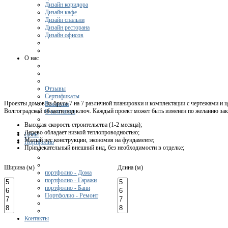
Дизайн коридора
Дизайн кафе
Дизайн спальни
Дизайн ресторана
Дизайн офисов
О нас
Отзывы
Сертификаты
Проекты домов из бруса 7 на 7 различной планировки и комплектации с чертежами и ц
Вакансии
Волгоградской области под ключ. Каждый проект может быть изменен по желанию зак
О компании
Высокая скорость строительства (1-2 месяца);
Дерево обладает низкой теплопроводностью;
Цены
Малый вес конструкции, экономия на фундаменте;
Портфолио
Привлекательный внешний вид, без необходимости в отделке;
Ширина (м)
Длина (м)
портфолио - Дома
портфолио - Гаражи
портфолио - Бани
Портфолио - Ремонт
Контакты