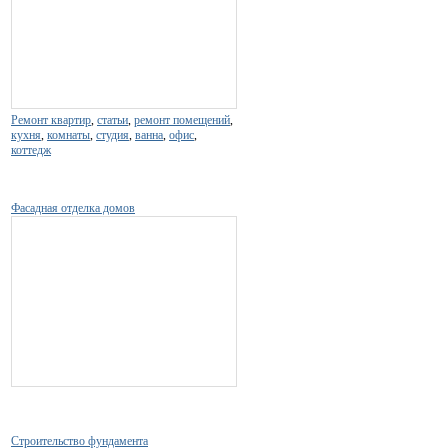
Ремонт квартир
,
статьи
,
ремонт помещений
,
кухня
,
комнаты
,
студия
,
ванна
,
офис
,
коттедж
Фасадная отделка домов
Строительство фундамента