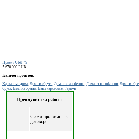
Проект ОБД-49
5 670 000 RUB
Каталог проектов:
Каркасные дома,
Дома из бруса,
Дома из газобетона,
Дома из пеноблоков,
Дома из бре
бруса,
Бани из бревна,
Бани каркасные,
Гаражи
Преимущества работы
Cроки прописаны в
договоре