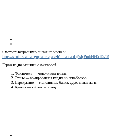
Смотреть встроенную онлайн галерею в:
https://stroitelstvo-volgograd.ru/garazh/s-mansardoj#sigProId4f45df5764
Гараж на две машины с мансардой
Фундамент — монолитная плита.
Стены — армированная кладка из пеноблоков.
Перекрытие — монолитные балки, деревянные лаги.
Кровля — гибкая черепица.