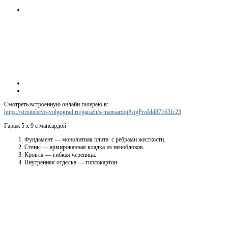
Смотреть встроенную онлайн галерею в:
https://stroitelstvo-volgograd.ru/garazh/s-mansardoj#sigProIdd87163fc23
Гараж 5 х 9 с мансардой
Фундамент — монолитная плита с ребрами жесткости.
Стены — армированная кладка из пеноблоков.
Кровля — гибкая черепица.
Внутренняя отделка — гипсокартон