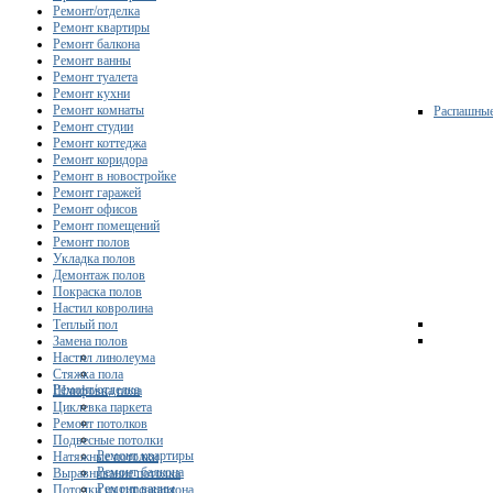
Ремонт/отделка
Ремонт квартиры
Ремонт балкона
Ремонт ванны
Ремонт туалета
Ремонт кухни
Ремонт комнаты
Распашны
Ремонт студии
Ремонт коттеджа
Ремонт коридора
Ремонт в новостройке
Ремонт гаражей
Ремонт офисов
Ремонт помещений
Ремонт полов
Укладка полов
Демонтаж полов
Покраска полов
Настил ковролина
Теплый пол
Замена полов
Настил линолеума
Стяжка пола
Ремонт/отделка
Шлифовка пола
Циклевка паркета
Ремонт потолков
Подвесные потолки
Ремонт квартиры
Натяжные потолки
Ремонт балкона
Выравнивание потолка
Ремонт ванны
Потолки из гипсокартона