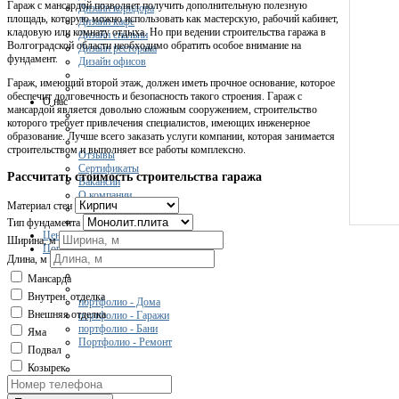
Гараж с мансардой позволяет получить дополнительную полезную
Дизайн коридора
площадь, которую можно использовать как мастерскую, рабочий кабинет,
Дизайн кафе
кладовую или комнату отдыха. Но при ведении строительства гаража в
Дизайн спальни
Волгоградской области необходимо обратить особое внимание на
Дизайн ресторана
фундамент.
Дизайн офисов
Гараж, имеющий второй этаж, должен иметь прочное основание, которое
обеспечит долговечность и безопасность такого строения. Гараж с
О нас
мансардой является довольно сложным сооружением, строительство
которого требует привлечения специалистов, имеющих инженерное
образование. Лучше всего заказать услуги компании, которая занимается
строительством и выполняет все работы комплексно.
Отзывы
Сертификаты
Рассчитать стоимость строительства гаража
Вакансии
О компании
Материал стен
Тип фундамента
Цены
Ширина, м
Портфолио
Длина, м
Мансарда
Внутрен. отделка
портфолио - Дома
Внешняя отделка
портфолио - Гаражи
портфолио - Бани
Яма
Портфолио - Ремонт
Подвал
Козырек
Контакты