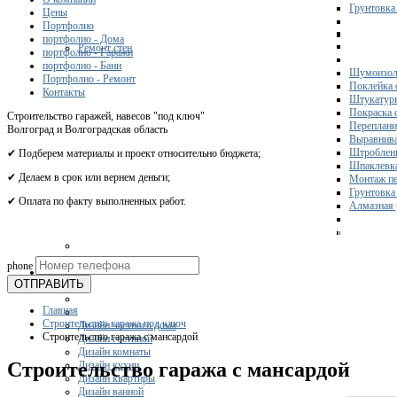
Грунтовка
Цены
Портфолио
портфолио - Дома
Ремонт стен
портфолио - Гаражи
портфолио - Бани
Шумоизол
Портфолио - Ремонт
Поклейка 
Контакты
Штукатурк
Покраска 
Строительство гаражей, навесов "под ключ"
Переплани
Волгоград и Волгоградская область
Выравнива
Штроблени
✔ Подберем материалы и проект относительно бюджета;
Шпаклевка
✔ Делаем в срок или вернем деньги;
Монтаж пе
Грунтовка
✔ Оплата по факту выполненных работ.
Алмазная 
Получите 
phone
Дизайн
ОТПРАВИТЬ
Главная
Строительство гаража под ключ
Дизайн частного дома
Строительство гаража с мансардой
Дизайн гостиной
Дизайн комнаты
Строительство гаража с мансардой
Дизайн кухни
Дизайн квартиры
Дизайн ванной