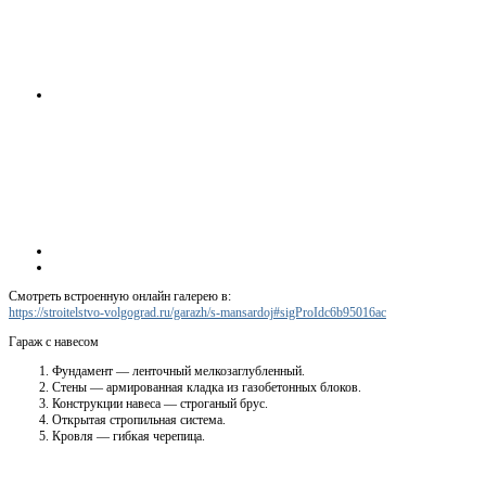
Смотреть встроенную онлайн галерею в:
https://stroitelstvo-volgograd.ru/garazh/s-mansardoj#sigProIdc6b95016ac
Гараж с навесом
Фундамент — ленточный мелкозаглубленный.
Стены — армированная кладка из газобетонных блоков.
Конструкции навеса — строганый брус.
Открытая стропильная система.
Кровля — гибкая черепица.