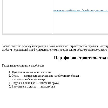
машины
с_хозблоком
с_баней
с_подвалом
с_м
Только выяснив всю эту информацию, можно начинать строительство гаража в Волгогр
выберут подходящий тип фундамента, оптимизировав таким образом стоимость всего 
Портфолио строительства 
Гараж на две машины с хозблоком
Фундамент — монолитная плита.
Стены — армированная кладка из газобетонных блоков.
Кровля — гибкая черепица.
Наружная обшивка — имитация бруса.
Внутренняя отделка — штукатурка.