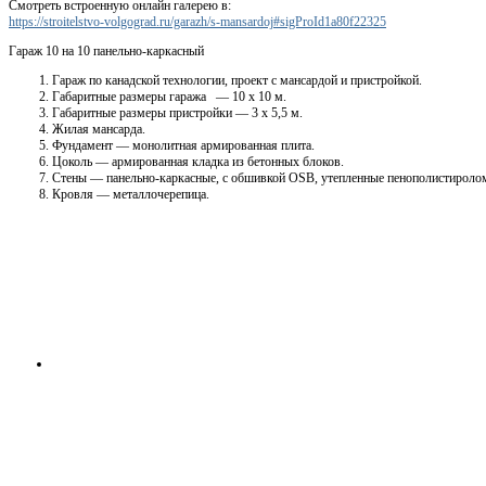
Смотреть встроенную онлайн галерею в:
https://stroitelstvo-volgograd.ru/garazh/s-mansardoj#sigProId1a80f22325
Гараж 10 на 10 панельно-каркасный
Гараж по канадской технологии, проект с мансардой и пристройкой.
Габаритные размеры гаража — 10 х 10 м.
Габаритные размеры пристройки — 3 х 5,5 м.
Жилая мансарда.
Фундамент — монолитная армированная плита.
Цоколь — армированная кладка из бетонных блоков.
Стены — панельно-каркасные, с обшивкой OSB, утепленные пенополистироло
Кровля — металлочерепица.