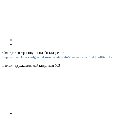
Смотреть встроенную онлайн галерею в:
https://stroitelstvo-volgograd.ru/remont/studii/25-kv-m#sigProIde5d046fd0e
Ремонт двухкомнатной квартиры №3