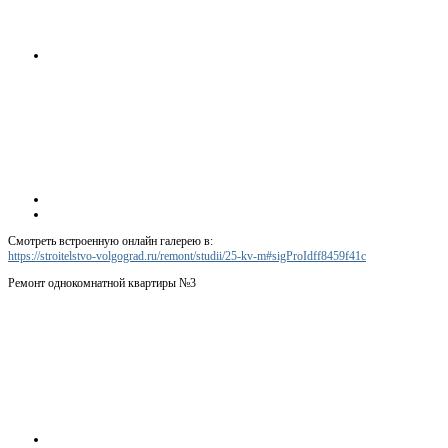
Смотреть встроенную онлайн галерею в:
https://stroitelstvo-volgograd.ru/remont/studii/25-kv-m#sigProIdff8459f41c
Ремонт однокомнатной квартиры №3