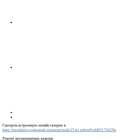
Смотреть встроенную онлайн галерею в:
https://stroitelstvo-volgograd.ru/remont/studii/25-kv-m#sigProId05173d220c
Ремонт двухкомнатных квартир