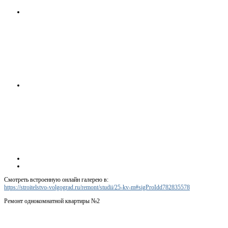
Смотреть встроенную онлайн галерею в:
https://stroitelstvo-volgograd.ru/remont/studii/25-kv-m#sigProIdd782835578
Ремонт однокомнатной квартиры №2