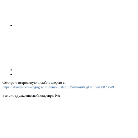
Смотреть встроенную онлайн галерею в:
https://stroitelstvo-volgograd.ru/remont/studii/25-kv-m#sigProIdea008736a9
Ремонт двухкомнатной квартиры №2