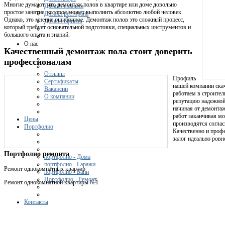
Многие думают, что демонтаж полов в квартире или доме довольно
Дизайн спальни
простое занятие, которое может выполнить абсолютно любой человек.
Дизайн ресторана
Однако, это мнение ошибочное. Демонтаж полов это сложный процесс,
Дизайн офисов
который требует основательной подготовки, специальных инструментов и
большого опыта и знаний.
О нас
Качественный демонтаж пола стоит доверить
профессионалам
Отзывы
Профиль
Сертификаты
нашей компании ска
Вакансии
работаем в строител
О компании
репутацию надежной
начиная от демонтаж
работ заканчивая м
Цены
производятся согла
Портфолио
Качественно и проф
залог идеально ровн
Портфолио ремонта
портфолио - Дома
портфолио - Гаражи
Ремонт однокомнатных квартир
портфолио - Бани
Портфолио - Ремонт
Ремонт однокомнатной квартиры №1
Контакты