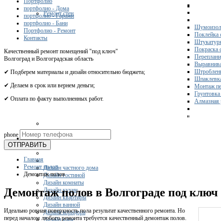
Портфолио
портфолио - Дома
Ремонт стен
портфолио - Гаражи
портфолио - Бани
Шумоизол
Портфолио - Ремонт
Поклейка 
Контакты
Штукатурк
Покраска 
Качественный ремонт помещений "под ключ"
Переплани
Волгоград и Волгоградская область
Выравнива
Штроблени
✔ Подберем материалы и дизайн относительно бюджета;
Шпаклевка
✔ Делаем в срок или вернем деньги;
Монтаж пе
Грунтовка
✔ Оплата по факту выполненных работ.
Алмазная 
Получите 
phone
Дизайн
ОТПРАВИТЬ
Главная
Ремонт полов
Дизайн частного дома
Демонтаж полов
Дизайн гостиной
Дизайн комнаты
Демонтаж полов в Волгограде под ключ
Дизайн кухни
Дизайн квартиры
Дизайн ванной
Идеально ровная поверхность пола результат качественного ремонта. Но
Дизайн коридора
перед началом любого ремонта требуется качественный демонтаж полов.
Дизайн кафе