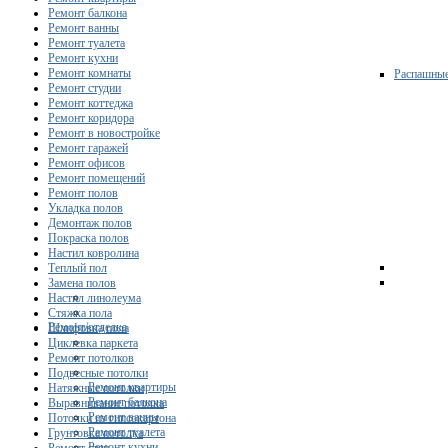
Ремонт балкона
Ремонт ванны
Ремонт туалета
Ремонт кухни
Ремонт комнаты
Распашны
Ремонт студии
Ремонт коттеджа
Ремонт коридора
Ремонт в новостройке
Ремонт гаражей
Ремонт офисов
Ремонт помещений
Ремонт полов
Укладка полов
Демонтаж полов
Покраска полов
Настил ковролина
Теплый пол
Замена полов
Настил линолеума
Стяжка пола
Ремонт/отделка
Шлифовка пола
Циклевка паркета
Ремонт потолков
Подвесные потолки
Ремонт квартиры
Натяжные потолки
Ремонт балкона
Выравнивание потолка
Ремонт ванны
Потолки из гипсокартона
Ремонт туалета
Грунтовка потолка
Ремонт кухни