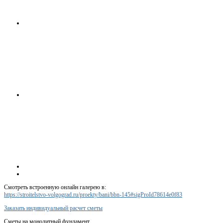
Смотреть встроенную онлайн галерею в:
https://stroitelstvo-volgograd.ru/proekty/bani/bbn-145#sigProId78614e0f83
Заказать индивидуальный расчет сметы
Сметы на монолитный фундамент