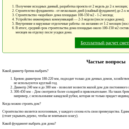
Получение исходных данный, разработка проекта от 2 недель до 2-х месяцев;
Строителство фундамента - от нескольких дней (свайный фундамент) до 2-х 
Строительство «коробки» дома площадью 100-150 м2 - 1-2 месяца;
Устройство инженерных коммуникаций — 2-3 недели (после усадки дома);
Внутренние и наружные отделочные работы- по желанию от 1-2 месяцев (посл
В итоге, средний срок строительства дома площадью около 100-150 м2 составл
месяцев на отделку после усадки дома.
Бесплатный расчет сме
Частые вопросы
Какой диаметр бревна выбрать?
Бревно диаметром 180-220 мм, подходит только для дачных домов, хозяйствен
не используются круглый год.
Диаметр 240 мм и до 300 мм - позволит возвести жилой дом для постоянного
300-450 мм – Дом смотрится более солидней и привлекательнее. На таких брев
например, с использование канадской рубки, которая не только придаст индивид
Когда можно строить дом?
Строительство является всесезонным, у каждого сезона есть свои преимущества. Един
(стоит укрывать дерево, чтобы не впитывало влагу).
Какой фундамент выбрать для дома?