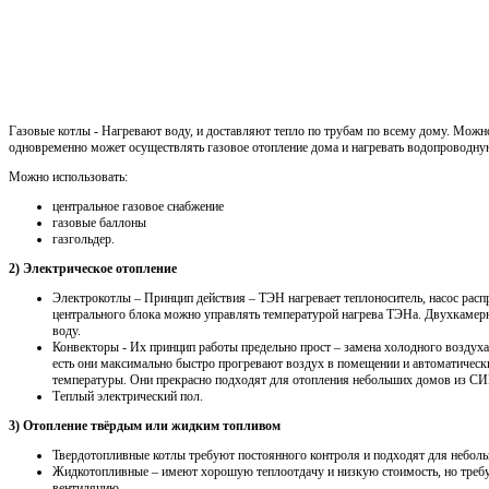
Газовые котлы - Нагревают воду, и доставляют тепло по трубам по всему дому. Можн
одновременно может осуществлять газовое отопление дома и нагревать водопроводну
Можно использовать:
центральное газовое снабжение
газовые баллоны
газгольдер.
2) Электрическое отопление
Электрокотлы – Принцип действия – ТЭН нагревает теплоноситель, насос распр
центрального блока можно управлять температурой нагрева ТЭНа. Двухкамерн
воду.
Конвекторы - Их принцип работы предельно прост – замена холодного воздуха
есть они максимально быстро прогревают воздух в помещении и автоматичес
температуры. Они прекрасно подходят для отопления небольших домов из СИП
Теплый электрический пол.
3) Отопление твёрдым или жидким топливом
Твердотопливные котлы требуют постоянного контроля и подходят для неболь
Жидкотопливные – имеют хорошую теплоотдачу и низкую стоимость, но треб
вентиляцию.