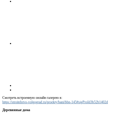
Смотреть встроенную онлайн галерею в:
https://stroitelstvo-volgograd.ru/proekty/bani/bbn-145#sigProId3b52b1402d
Деревянные дома