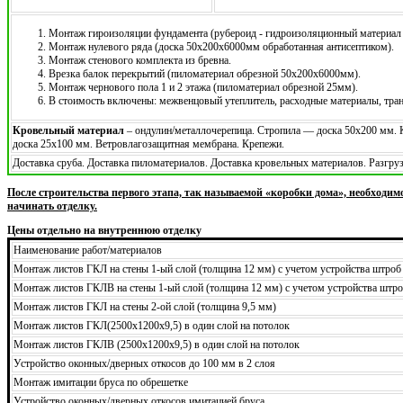
Монтаж гироизоляции фундамента (рубероид - гидроизоляционный материал 
Монтаж нулевого ряда (доска 50х200х6000мм обработанная антисептиком).
Монтаж стенового комплекта из бревна.
Врезка балок перекрытий (пиломатериал обрезной 50х200х6000мм).
Монтаж чернового пола 1 и 2 этажа (пиломатериал обрезной 25мм).
В стоимость включены: межвенцовый утеплитель, расходные материалы, тра
Кровельный материал
– ондулин/металлочерепица. Стропила — доска 50х200 мм.
доска 25х100 мм. Ветровлагозащитная мембрана. Крепежи.
Доставка сруба. Доставка пиломатериалов. Доставка кровельных материалов. Разгр
После строительства первого этапа, так называемой «коробки дома», необходим
начинать отделку.
Цены отдельно на внутреннюю отделку
Наименование работ/материалов
Монтаж листов ГКЛ на стены 1-ый слой (толщина 12 мм) с учетом устройства штроб
Монтаж листов ГКЛВ на стены 1-ый слой (толщина 12 мм) с учетом устройства штро
Монтаж листов ГКЛ на стены 2-ой слой (толщина 9,5 мм)
Монтаж листов ГКЛ(2500х1200х9,5) в один слой на потолок
Монтаж листов ГКЛВ (2500х1200х9,5) в один слой на потолок
Устройство оконных/дверных откосов до 100 мм в 2 слоя
Монтаж имитации бруса по обрешетке
Устройство оконных/дверных откосов имитацией бруса