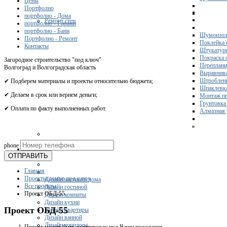
Цены
Портфолио
портфолио - Дома
Ремонт стен
портфолио - Гаражи
портфолио - Бани
Шумоизол
Портфолио - Ремонт
Поклейка 
Контакты
Штукатурк
Покраска 
Загородное строительство "под ключ"
Переплани
Волгоград и Волгоградская область
Выравнива
Штроблени
✔ Подберем материалы и проекты относительно бюджета;
Шпаклевка
✔ Делаем в срок или вернем деньги;
Монтаж пе
Грунтовка
✔ Оплата по факту выполненных работ.
Алмазная 
Получите 
phone
Дизайн
ОТПРАВИТЬ
Главная
Проекты домов под ключ
Дизайн частного дома
Все проекты
Дизайн гостиной
Проект ОБД-55
Дизайн комнаты
Дизайн кухни
Проект ОБД-55
Дизайн квартиры
Дизайн ванной
Дизайн коридора
Проект может быть адаптирован под Ваши пожелания.