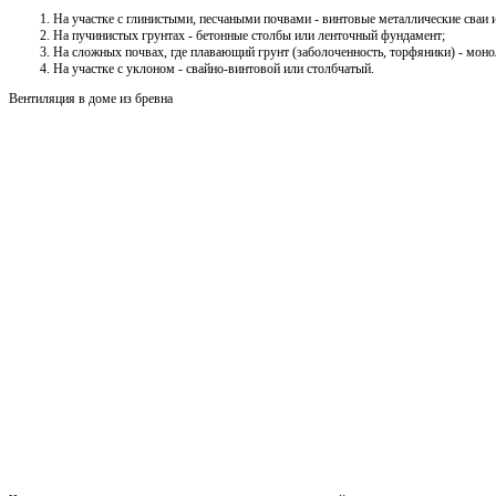
На участке с глинистыми, песчаными почвами - винтовые металлические сваи
На пучинистых грунтах - бетонные столбы или ленточный фундамент;
На сложных почвах, где плавающий грунт (заболоченность, торфяники) - мон
На участке с уклоном - свайно-винтовой или столбчатый.
Вентиляция в доме из бревна