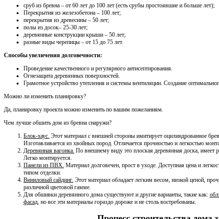
сруб из бревна – от 60 лет до 100 лет (есть срубы простоявшие и больше лет);
Перекрытия из железобетона – 100 лет;
перекрытия из древесины – 50 лет;
полы из досок– 25-30 лет;
деревянные конструкции крыши – 50 лет;
разные виды черепицы – от 15 до 75 лет.
Способы увеличения долговечности:
Проведение качественного и регулярного антисептирования.
Огнезащита деревянных поверхностей.
Грамотное устройство утепления и системы вентиляции. Создание оптимально
Можно ли изменить планировку?
Да, планировку проекта можно изменить по вашим пожеланиям.
Чем лучше обшить дом из бревна снаружи?
Блок-хаус.
Этот материал с внешней стороны имитирует оцилиндрованное бревн
Изготавливается из хвойных пород. Отличается прочностью и легкостью монт
Деревянная вагонка.
По внешнему виду это плоская деревянная доска, имеет р
Легко монтируется.
Панели из ПВХ.
Материал долговечен, прост в уходе. Доступная цена и легко
типом отделки.
Виниловый сайдинг.
Этот материал обладает легким весом, низкой ценой, проч
различной цветовой гамме.
Для обшивки деревянного дома существуют и другие варианты, такие как:
обл
фасад
, но все эти материалы гораздо дороже и не столь востребованы.
Процесс строительства дома 