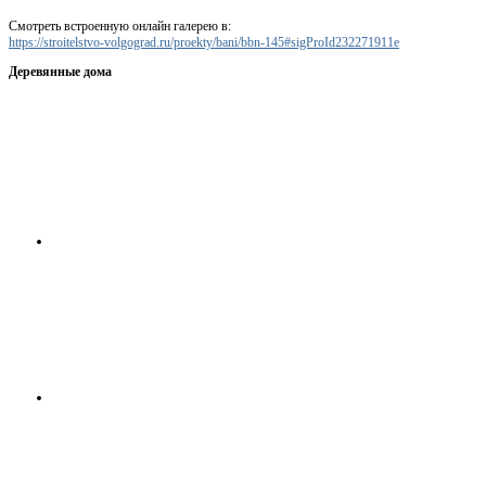
Смотреть встроенную онлайн галерею в:
https://stroitelstvo-volgograd.ru/proekty/bani/bbn-145#sigProId232271911e
Деревянные дома