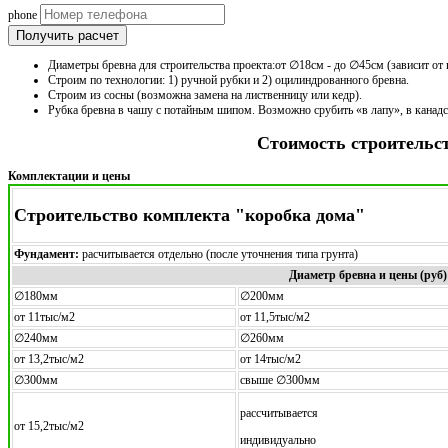
phone
Получить расчет
Диаметры бревна для строительства проекта:от ∅18см - до ∅45см (зависит от 
Строим по технологии: 1) ручной рубки и 2) оцилиндрованного бревна.
Строим из сосны (возможна замена на лиственницу или кедр).
Рубка бревна в чашу с потайным шипом. Возможно срубить «в лапу», в канад
Стоимость строительс
Комплектации и цены
Строительство комплекта "коробка дома"
Фундамент:
расчитывается отдельно (после уточнения типа грунта)
Диаметр бревна и цены (руб)
∅180мм
∅200мм
от 11тыс/м2
от 11,5тыс/м2
∅240мм
∅260мм
от 13,2тыс/м2
от 14тыс/м2
∅300мм
свыше ∅300мм
рассчитывается
от 15,2тыс/м2
индивидуально