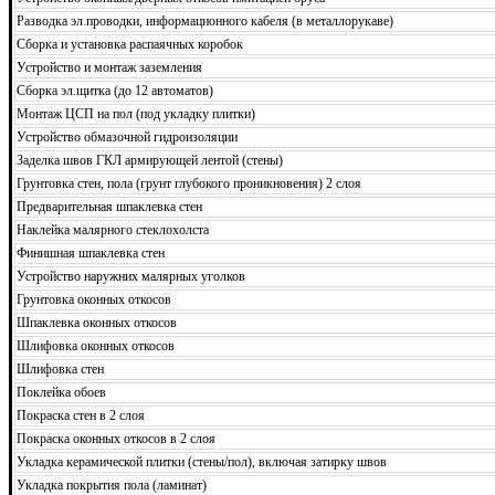
Разводка эл.проводки, информационного кабеля (в металлорукаве)
Сборка и установка распаячных коробок
Устройство и монтаж заземления
Сборка эл.щитка (до 12 автоматов)
Монтаж ЦСП на пол (под укладку плитки)
Устройство обмазочной гидроизоляции
Заделка швов ГКЛ армирующей лентой (стены)
Грунтовка стен, пола (грунт глубокого проникновения) 2 слоя
Предварительная шпаклевка стен
Наклейка малярного стеклохолста
Финишная шпаклевка стен
Устройство наружних малярных уголков
Грунтовка оконных откосов
Шпаклевка оконных откосов
Шлифовка оконных откосов
Шлифовка стен
Поклейка обоев
Покраска стен в 2 слоя
Покраска оконных откосов в 2 слоя
Укладка керамической плитки (стены/пол), включая затирку швов
Укладка покрытия пола (ламинат)