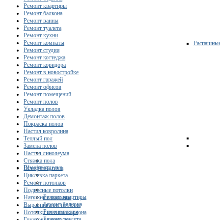
Ремонт квартиры
Ремонт балкона
Ремонт ванны
Ремонт туалета
Ремонт кухни
Ремонт комнаты
Распашны
Ремонт студии
Ремонт коттеджа
Ремонт коридора
Ремонт в новостройке
Ремонт гаражей
Ремонт офисов
Ремонт помещений
Ремонт полов
Укладка полов
Демонтаж полов
Покраска полов
Настил ковролина
Теплый пол
Замена полов
Настил линолеума
Стяжка пола
Ремонт/отделка
Шлифовка пола
Циклевка паркета
Ремонт потолков
Подвесные потолки
Ремонт квартиры
Натяжные потолки
Ремонт балкона
Выравнивание потолка
Ремонт ванны
Потолки из гипсокартона
Ремонт туалета
Грунтовка потолка