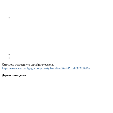
Смотреть встроенную онлайн галерею в:
https://stroitelstvo-volgograd.ru/proekty/bani/bbn-7#sigProId232271911e
Деревянные дома