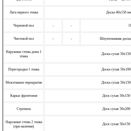
Лаги первого этажа
Доска 40х150 мм
Черновой пол
-
-
О
Чистовой пол
-
-
Шпунтованная доска
Наружные стены дома 1
Доска сухая 50х150
этажа
Перегородки 1 этажа
Доска сухая 50х100
Межэтажное перекрытие
Доска сухая 50х150
Каркас фронтонов
Доск сухая 50х150 
Стропила
Доск сухая 50х200 
Наружные стены 2 этажа
Доск сухая 50х150 
(при наличии)