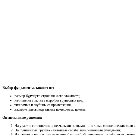
Выбор фундамента, зависит от:
размер будущего строения и его этажность;
наличие на участке застройки грунтовых вод;
тип почвы и глубины ее промерзания,
желание иметь подвальные помещения, цоколь.
Оптимальные решения:
На участке с глинистыми, песчаными почвами - винтовые металлические сваи
На пучинистых грунтах - бетонные столбы или ленточный фундамент;
На сложных почвах, где плавающий грунт (заболоченность, торфяники) - мон