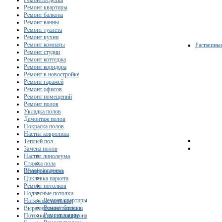
Ремонт/отделка
Ремонт квартиры
Ремонт балкона
Ремонт ванны
Ремонт туалета
Ремонт кухни
Ремонт комнаты
Распашны
Ремонт студии
Ремонт коттеджа
Ремонт коридора
Ремонт в новостройке
Ремонт гаражей
Ремонт офисов
Ремонт помещений
Ремонт полов
Укладка полов
Демонтаж полов
Покраска полов
Настил ковролина
Теплый пол
Замена полов
Настил линолеума
Стяжка пола
Ремонт/отделка
Шлифовка пола
Циклевка паркета
Ремонт потолков
Подвесные потолки
Ремонт квартиры
Натяжные потолки
Ремонт балкона
Выравнивание потолка
Ремонт ванны
Потолки из гипсокартона