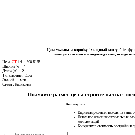
Цена указана за коробку "холодный контур" без фу
цена рассчитывается индивидуально, исходя из 
Цена:
ОТ
4 414 200 RUB
Ширина (м)
:
7
Длина (м)
:
12
Тип строения
:
Дом
Этажей
:
1+ман.
Стены
:
Каркасные
Получите расчет цены строительства это
Вы получите:
Варианты решений, исходя из вашег
Детальное описание оптимальных вар
комплектаций
Конкретную стоимость постройки и с