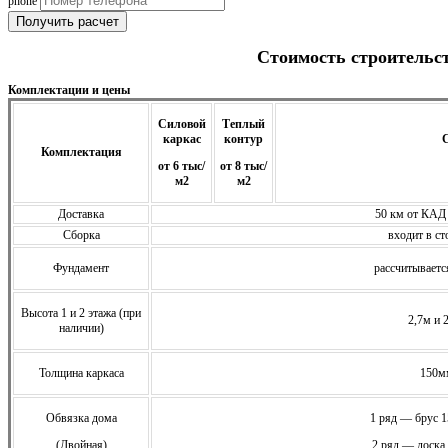
phone
Получить расчет
Стоимость строительс
Комплектации и цены
Силовой
Теплый
каркас
контур
С
Комплектация
от 6 тыс/
от 8 тыс/
м2
м2
Доставка
50 км от КАД
Сборка
входит в ст
Фундамент
расcчитываетс
Высота 1 и 2 этажа (при
2,7м и 
наличии)
Толщина каркаса
150м
Обвязка дома
1 ряд — брус 
(Двойная)
2 ряд — доска