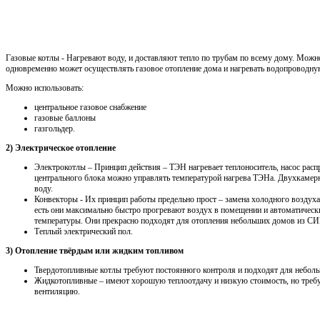
Газовые котлы - Нагревают воду, и доставляют тепло по трубам по всему дому. Можн
одновременно может осуществлять газовое отопление дома и нагревать водопроводну
Можно использовать:
центральное газовое снабжение
газовые баллоны
газгольдер.
2) Электрическое отопление
Электрокотлы – Принцип действия – ТЭН нагревает теплоноситель, насос распр
центрального блока можно управлять температурой нагрева ТЭНа. Двухкамерн
воду.
Конвекторы - Их принцип работы предельно прост – замена холодного воздуха
есть они максимально быстро прогревают воздух в помещении и автоматичес
температуры. Они прекрасно подходят для отопления небольших домов из СИП
Теплый электрический пол.
3) Отопление твёрдым или жидким топливом
Твердотопливные котлы требуют постоянного контроля и подходят для неболь
Жидкотопливные – имеют хорошую теплоотдачу и низкую стоимость, но треб
вентиляцию.