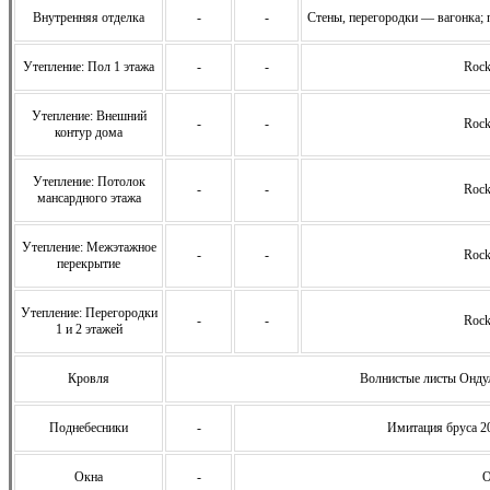
Внутренняя отделка
-
-
Стены, перегородки — вагонка; 
Утепление: Пол 1 этажа
-
-
Rock
Утепление: Внешний
-
-
Rock
контур дома
Утепление: Потолок
-
-
Rock
мансардного этажа
Утепление: Межэтажное
-
-
Rock
перекрытие
Утепление: Перегородки
-
-
Rock
1 и 2 этажей
Кровля
Волнистые листы Ондул
Поднебесники
-
Имитация бруса 2
Окна
-
О