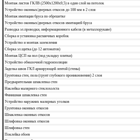
Монтаж листов ГКЛВ (2500х1200х9,5) в один слой на потолок
Устройство оконных/дверных откосов до 100 мм в 2 слоя
Монтаж имитации бруса по обрешетке
Устройство оконных/дверных откосов имитацией бруса
Разводка эл.проводки, информационного кабеля (в металлорукаве)
Сборка и установка распаячных коробок
Устройство и монтаж заземления
Сборка эл.щитка (до 12 автоматов)
Монтаж ЦСП на пол (под укладку плитки)
Устройство обмазочной гидроизоляции
Заделка швов ГКЛ армирующей лентой (стены)
Грунтовка стен, пола (грунт глубокого проникновения) 2 слоя
Предварительная шпаклевка стен
Наклейка малярного стеклохолста
Финишная шпаклевка стен
Устройство наружних малярных уголков
Грунтовка оконных откосов
Шпаклевка оконных откосов
Шлифовка оконных откосов
Шлифовка стен
Поклейка обоев