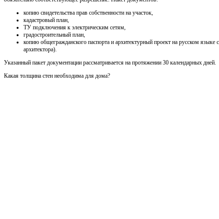
копию свидетельства прав собственности на участок,
кадастровый план,
ТУ подключения к электрическим сетям,
градостроительный план,
копию общегражданского паспорта и архитектурный проект на русском языке 
архитектора).
Указанный пакет документации рассматривается на протяжении 30 календарных дней.
Какая толщина стен необходима для дома?