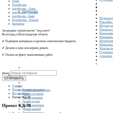
Цены
Портфолио
портфолио - Дома
Ремонт стен
портфолио - Гаражи
портфолио - Бани
Шумоизол
Портфолио - Ремонт
Поклейка 
Контакты
Штукатурк
Покраска 
Загородное строительство "под ключ"
Переплани
Волгоград и Волгоградская область
Выравнива
Штроблени
✔ Подберем материалы и проекты относительно бюджета;
Шпаклевка
✔ Делаем в срок или вернем деньги;
Монтаж пе
Грунтовка
✔ Оплата по факту выполненных работ.
Алмазная 
Получите 
phone
Дизайн
ОТПРАВИТЬ
Главная
Проекты домов под ключ
Дизайн частного дома
Все проекты
Дизайн гостиной
Проект КД-70
Дизайн комнаты
Дизайн кухни
Проект КД-70
Дизайн квартиры
Дизайн ванной
Дизайн коридора