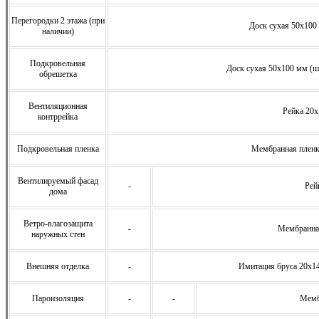
Перегородки 2 этажа (при
Доск сухая 50х100 
наличии)
Подкровельная
Доск сухая 50х100 мм (ша
обрешетка
Вентиляционная
Рейка 20
контррейка
Подкровельная пленка
Мембранная плен
Вентилируемый фасад
-
Рей
дома
Ветро-влагозащита
-
Мембранна
наружных стен
Внешняя отделка
-
Имитация бруса 20х14
Пароизоляция
-
-
Мемб