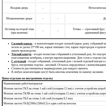
Входная дверь
-
Металлическая
Межкомнатные двери
-
-
Де
Лестница на второй этаж
Тетива — строганный брус
-
-
(при наличии)
деревянный фигу
Силовой каркас
- в комплектацию входит силовой каркас дома, собранный 
полом из доски 25*100 мм, каркас внешних стен, каркас перегородок и кровля
нашем производстве.
Теплый контур
- входит полностью собранный и утепленный дом, без внутре
влагозащитная мембрана, а внутри пароизоляционная. Дом готов к отделке (м
С отделкой
- входит собранный, утепленный дом с полной отделкой внутри и
бруса, внутренняя отделка - вагонкой. Осталось определиться с коммуникация
Стоимость рассчитываться индивидуально для каждого проекта.
В любую комплектацию могут быть внесены изменения по вашему желанию.
Цены отдельно на внутреннюю отделку
Наименование работ/материалов
Монтаж листов ГКЛ на стены 1-ый слой (толщина 12 мм) с учетом устройства штроб
Монтаж листов ГКЛВ на стены 1-ый слой (толщина 12 мм) с учетом устройства штро
Монтаж листов ГКЛ на стены 2-ой слой (толщина 9,5 мм)
Монтаж листов ГКЛ(2500х1200х9,5) в один слой на потолок