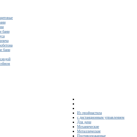
щитовые
бани
ани
е бани
уса
ирпича
зобетона
е бани
нсардой
ссейном
Из профнастила
с дистанционным управлением
Для дачи
Механические
Металлические
Противопожарные