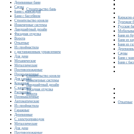
Деревянные бани
Сауны
Строительство бань
Бани с мансардой
Бани с бассейном
Каркасно-
Строительство кровли
Турецкие 
Инженерные системы
Русские б
Ландшафтный дизайн
Мобильны
Фасадная отделка
Бани из бр
Ворота
Бани из к
Откатные
Бани из га
Из профнастила
Деревянны
с дистанционным управлением
Сауны
Для дачи
Бани с ма
Механические
Бани с ба
Металлические
Противопожарные
Промышленные
Строительство кровли
Для гаража
Инженерные системы
Кованные
Ландшафтный дизайн
С калиткой
Фасадная отделка
Распашные
Ворота
Промышленные
Автоматические
Откатные
Из профнастила
Гаражные
Деревянные
С электроприводом
Металлические
Для дачи
Противопожарные