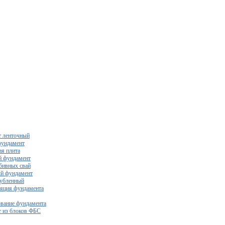
 ленточный
фундамент
я плита
й фундамент
бивных свай
й фундамент
убленный
яция фундамента
вание фундамента
 из блоков ФБС