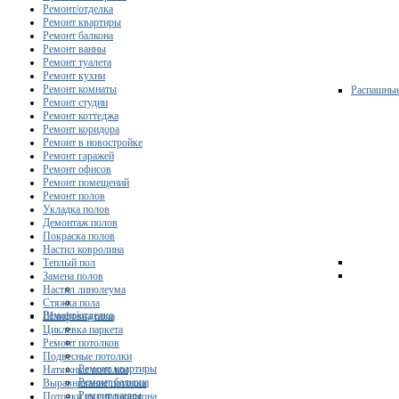
Ремонт/отделка
Ремонт квартиры
Ремонт балкона
Ремонт ванны
Ремонт туалета
Ремонт кухни
Ремонт комнаты
Распашны
Ремонт студии
Ремонт коттеджа
Ремонт коридора
Ремонт в новостройке
Ремонт гаражей
Ремонт офисов
Ремонт помещений
Ремонт полов
Укладка полов
Демонтаж полов
Покраска полов
Настил ковролина
Теплый пол
Замена полов
Настил линолеума
Стяжка пола
Ремонт/отделка
Шлифовка пола
Циклевка паркета
Ремонт потолков
Подвесные потолки
Ремонт квартиры
Натяжные потолки
Ремонт балкона
Выравнивание потолка
Ремонт ванны
Потолки из гипсокартона