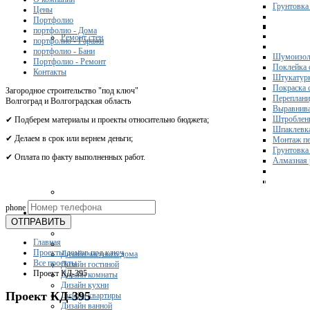
Грунтовка
Цены
Портфолио
портфолио - Дома
Ремонт стен
портфолио - Гаражи
портфолио - Бани
Шумоизол
Портфолио - Ремонт
Поклейка 
Контакты
Штукатурк
Покраска 
Загородное строительство "под ключ"
Переплани
Волгоград и Волгоградская область
Выравнива
Штроблени
✔ Подберем материалы и проекты относительно бюджета;
Шпаклевка
✔ Делаем в срок или вернем деньги;
Монтаж пе
Грунтовка
✔ Оплата по факту выполненных работ.
Алмазная 
Получите 
phone
Дизайн
ОТПРАВИТЬ
Главная
Проекты домов под ключ
Дизайн частного дома
Все проекты
Дизайн гостиной
Проект КД-395
Дизайн комнаты
Дизайн кухни
Проект КД-395
Дизайн квартиры
Дизайн ванной