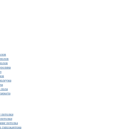
олов
полов
полов
вролина
л
лов
нолеума
ла
 пола
паркета
 потолки
потолки
ние потолка
з гипсокартона