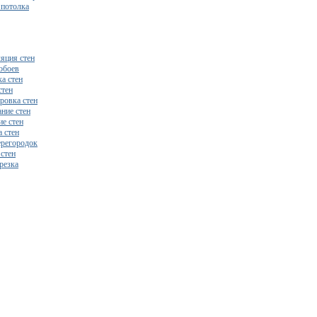
 потолка
яция стен
обоев
а стен
стен
ровка стен
ние стен
е стен
 стен
регородок
 стен
резка
бесплатный расчет сметы исходя из вашего бюджета!