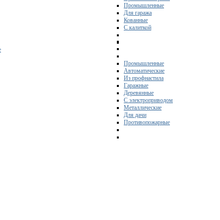
Промышленные
Для гаража
Кованные
С калиткой
е
Промышленные
Автоматические
Из профнастила
Гаражные
Деревянные
С электроприводом
Металлические
Для дачи
Противопожарные