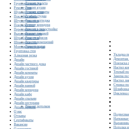
Ремонт туалета
Грунтовка потолка
Ремонт кухни
Ремонт стен
Ремонт комнаты
Шумоизоляция стен
Ремонт студии
Поклейка обоев
Ремонт коттеджа
Штукатурка стен
Ремонт коридора
Покраска стен
Ремонт в новостройке
Перепланировка стен
Ремонт гаражей
Выравнивание стен
Ремонт офисов
Штробление стен
Ремонт помещений
Шпаклевка стен
Ремонт полов
Монтаж перегородок
Грунтовка стен
Укладка п
Алмазная резка
Демонтаж 
Дизайн
Покраска 
Дизайн частного дома
Настил ко
Дизайн гостиной
Теплый по
Дизайн комнаты
Замена по
Дизайн кухни
Настил ли
Дизайн квартиры
Стяжка по
Дизайн ванной
Шлифовка
Дизайн коридора
Циклевка 
Дизайн кафе
Дизайн спальни
Дизайн ресторана
Ремонт потолков
Дизайн офисов
О нас
Подвесные
Отзывы
Натяжные 
Сертификаты
Выравнива
Вакансии
Потолки и
О компании