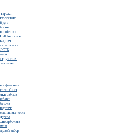
 гаражи
газобетона
 бруса
 бревна
 пеноблоков
 СИП-панелей
 кирпича
ские гаражи
з ЛСТК
полы
я грузовых
2 машины
 профнастила
сетки Gitter
етки рабица
заборы
 бетона
 кирпича
метал.штакетника
 дерева
поликарбоната
камня
варной забор