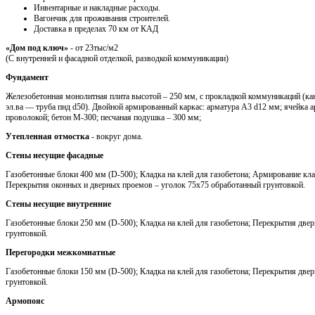
Инвентарные и накладные расходы.
Вагончик для проживания строителей.
Доставка в пределах 70 км от КАД
«Дом под ключ»
- от 23тыс/м2
(С внутренней и фасадной отделкой, разводкой коммуникации)
Фундамент
Железобетонная монолитная плита высотой – 250 мм, с прокладкой коммуникаций (кан
эл.ва — труба пнд d50). Двойной армированный каркас: арматура A3 d12 мм; ячейка 
проволокой; бетон М-300; песчаная подушка – 300 мм;
Утепленная отмостка
- вокруг дома.
Стены несущие фасадные
Газобетонные блоки 400 мм (D-500); Кладка на клей для газобетона; Армирование кла
Перекрытия оконных и дверных проемов – уголок 75х75 обработанный грунтовкой.
Стены несущие внутренние
Газобетонные блоки 250 мм (D-500); Кладка на клей для газобетона; Перекрытия две
грунтовкой.
Перегородки межкомнатные
Газобетонные блоки 150 мм (D-500); Кладка на клей для газобетона; Перекрытия две
грунтовкой.
Армопояс