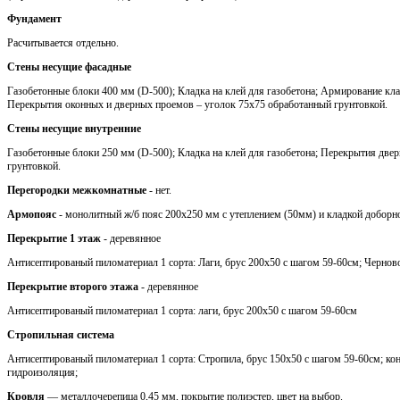
Фундамент
Расчитывается отдельно.
Стены несущие фасадные
Газобетонные блоки 400 мм (D-500); Кладка на клей для газобетона; Армирование кла
Перекрытия оконных и дверных проемов – уголок 75х75 обработанный грунтовкой.
Стены несущие внутренние
Газобетонные блоки 250 мм (D-500); Кладка на клей для газобетона; Перекрытия две
грунтовкой.
Перегородки межкомнатные
- нет.
Армопояс
- монолитный ж/б пояс 200х250 мм с утеплением (50мм) и кладкой доборн
Перекрытие 1 этаж
- деревянное
Антисептированый пиломатериал 1 сорта: Лаги, брус 200х50 с шагом 59-60см; Черновой
Перекрытие второго этажа
- деревянное
Антисептированый пиломатериал 1 сорта: лаги, брус 200х50 с шагом 59-60см
Стропильная система
Антисептированый пиломатериал 1 сорта: Стропила, брус 150х50 с шагом 59-60см; кон
гидроизоляция;
Кровля
— металлочерепица 0,45 мм, покрытие полиэстер, цвет на выбор.