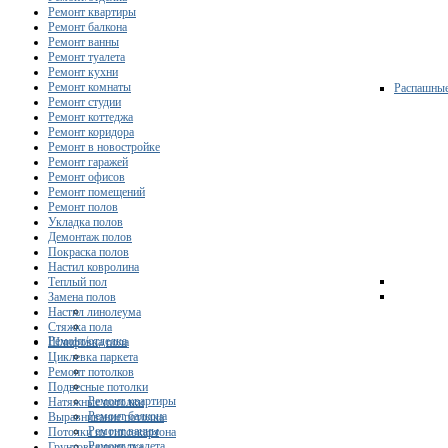
Ремонт квартиры
Ремонт балкона
Ремонт ванны
Ремонт туалета
Ремонт кухни
Ремонт комнаты
Распашны
Ремонт студии
Ремонт коттеджа
Ремонт коридора
Ремонт в новостройке
Ремонт гаражей
Ремонт офисов
Ремонт помещений
Ремонт полов
Укладка полов
Демонтаж полов
Покраска полов
Настил ковролина
Теплый пол
Замена полов
Настил линолеума
Стяжка пола
Ремонт/отделка
Шлифовка пола
Циклевка паркета
Ремонт потолков
Подвесные потолки
Ремонт квартиры
Натяжные потолки
Ремонт балкона
Выравнивание потолка
Ремонт ванны
Потолки из гипсокартона
Ремонт туалета
Грунтовка потолка