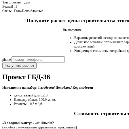
Тип строения
:
Дом
Этажей
:
2
Стены
:
Газо-Пено-блочные
Получите расчет цены строительства это
Вы получите:
Варианты решений, исходя из вашег
Детальное описание оптимальных вар
комплектаций
Конкретную стоимость постройки и с
phone
Получить расчет
Проект ГБД-36
Исполнение на выбор: Газобетон/ Пеноблок/ Керамобетон
двухэтажный дом 8х10
Площадь общая: 150,9 м. кв.
Размеры: 10,5 x 8,6
Стоимость строительс
«Холодный контур»
-от 10тыс/м2
(коробка с межэтажным деревянным перекрытием)