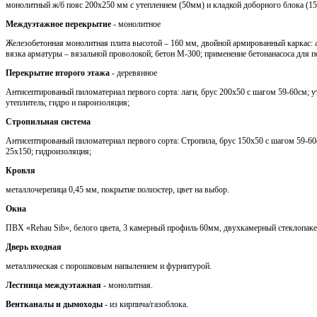
монолитный ж/б пояс 200х250 мм с утеплением (50мм) и кладкой доборного блока (1
Междуэтажное перекрытие
- монолитное
Железобетонная монолитная плита высотой – 160 мм, двойной армированный каркас: 
вязка арматуры – вязальной проволокой; бетон М-300; применение бетонанасоса для п
Перекрытие второго этажа
- деревянное
Антисептированый пиломатериал первого сорта: лаги, брус 200х50 с шагом 59-60см; 
утеплитель; гидро и пароизоляция;
Стропильная система
Антисептированый пиломатериал первого сорта: Стропила, брус 150х50 с шагом 59-60с
25х150; гидроизоляция;
Кровля
металлочерепица 0,45 мм, покрытие полиэстер, цвет на выбор.
Окна
ПВХ «Rehau Sib», белого цвета, 3 камерный профиль 60мм, двухкамерный стеклопаке
Дверь входная
металлическая с порошковым напылением и фурнитурой.
Лестница междуэтажная
- монолитная.
Вентканалы и дымоходы
- из кирпича/газоблока.