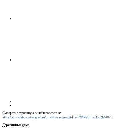
Смотреть встроенную онлайн галерею в:
https://stroitelstvo-volgograd.ru/proekty/vse/proekt-kd-279#sigProId3b52b1402d
Деревянные дома