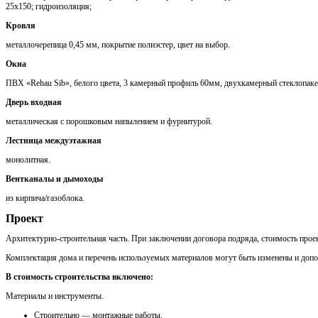
25х150; гидроизоляция;
Кровля
металлочерепица 0,45 мм, покрытие полиэстер, цвет на выбор.
Окна
ПВХ «Rehau Sib», белого цвета, 3 камерный профиль 60мм, двухкамерный стеклопаке
Дверь входная
металлическая с порошковым напылением и фурнитурой.
Лестница междуэтажная
монолитная.
Вентканалы и дымоходы
из кирпича/газоблока.
Проект
Архитектурно-строительная часть. При заключении договора подряда, стоимость проек
Комплектация дома и перечень используемых материалов могут быть изменены и доп
В стоимость строительства включено:
Материалы и инструменты.
Cтроительно — монтажные работы.