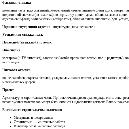
Фасадная отделка
цокольная часть: искусственный декоративный камень; внешние стены дома: декоратив
водосточной системы (из пластика) по периметру кровли дома; обшивка свесов кров
отделка стен фасадными панелями (сайдингом), облицовочным кирпичом (доп. услуга)
Черновая внутренняя отделка
- штукатурка, шпаклевка стен.
Утепленная стяжка пола.
Подвесной (натяжной) потолок.
Инженерия
электрика (+ TV, интернет), отопление (комбинированное: теплый пол + радиаторы), во
вентиляция.
Чистовая отделка
поклейка обоев, окраска потолка, укладка ламината и плитки, установка сантех. приб
межкомнатных дверей.
Проект
Архитектурно-строительная часть. При заключении договора подряда, стоимость проек
используемых материалов могут быть изменены и дополнены согласно Вашим пожела
В стоимость строительства включено:
Материалы и инструменты.
Cтроительно — монтажные работы.
Инвентарные и накладные расходы.