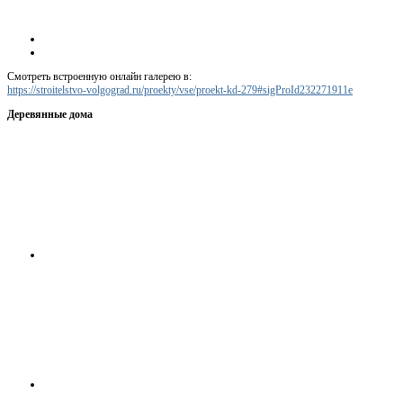
Смотреть встроенную онлайн галерею в:
https://stroitelstvo-volgograd.ru/proekty/vse/proekt-kd-279#sigProId232271911e
Деревянные дома