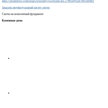
https://stroitelstvo-volgograd.ru/proekty/vse/proekt-kd-279#sigProId78614e0f83
Заказать индивидуальный расчет сметы
Сметы на монолитный фундамент
Каменные дома