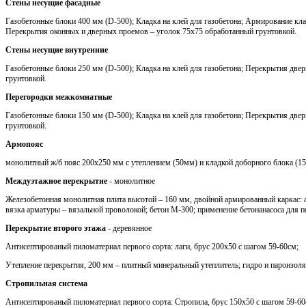
Стены несущие фасадные
Газобетонные блоки 400 мм (D-500); Кладка на клей для газобетона; Армирование кла
Перекрытия оконных и дверных проемов – уголок 75х75 обработанный грунтовкой.
Стены несущие внутренние
Газобетонные блоки 250 мм (D-500); Кладка на клей для газобетона; Перекрытия две
грунтовкой.
Перегородки межкомнатные
Газобетонные блоки 150 мм (D-500); Кладка на клей для газобетона; Перекрытия две
грунтовкой.
Армопояс
монолитный ж/б пояс 200х250 мм с утеплением (50мм) и кладкой доборного блока (1
Междуэтажное перекрытие
- монолитное
Железобетонная монолитная плита высотой – 160 мм, двойной армированный каркас: 
вязка арматуры – вязальной проволокой; бетон М-300; применение бетонанасоса для п
Перекрытие второго этажа
- деревянное
Антисептированый пиломатериал первого сорта: лаги, брус 200х50 с шагом 59-60см;
Утепление перекрытия, 200 мм – плитный минеральный утеплитель; гидро и пароизоля
Стропильная система
Антисептированый пиломатериал первого сорта: Стропила, брус 150х50 с шагом 59-60с