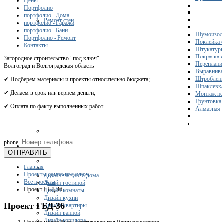
Цены
Портфолио
портфолио - Дома
Ремонт стен
портфолио - Гаражи
портфолио - Бани
Шумоизол
Портфолио - Ремонт
Поклейка 
Контакты
Штукатурк
Покраска 
Загородное строительство "под ключ"
Переплани
Волгоград и Волгоградская область
Выравнива
Штроблени
✔ Подберем материалы и проекты относительно бюджета;
Шпаклевка
✔ Делаем в срок или вернем деньги;
Монтаж пе
Грунтовка
✔ Оплата по факту выполненных работ.
Алмазная 
Получите 
phone
Дизайн
ОТПРАВИТЬ
Главная
Проекты домов под ключ
Дизайн частного дома
Все проекты
Дизайн гостиной
Проект ГБД-36
Дизайн комнаты
Дизайн кухни
Проект ГБД-36
Дизайн квартиры
Дизайн ванной
Дизайн коридора
Проект может быть адаптирован под Ваши пожелания.