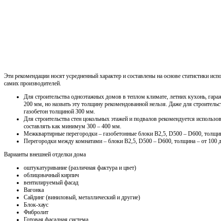
Эти рекомендации носят усредненный характер и составлены на основе статистики испо
самих производителей.
Для строительства одноэтажных домов в теплом климате, летних кухонь, гараж
200 мм, но назвать эту толщину рекомендованной нельзя. Даже для строитель
газобетон толщиной 300 мм.
Для строительства стен цокольных этажей и подвалов рекомендуется использо
составлять как минимум 300 – 400 мм.
Межквартирные перегородки – газобетонные блоки В2,5, D500 – D600, толщин
Перегородки между комнатами – блоки В2,5, D500 – D600, толщина – от 100 
Варианты внешней отделки дома
оштукатуривание (различная фактура и цвет)
облицовачный кирпич
вентилируемый фасад
Вагонка
Сайдинг (виниловый, металлический и другие)
Блок-хаус
Фибролит
Готовая фасадная система