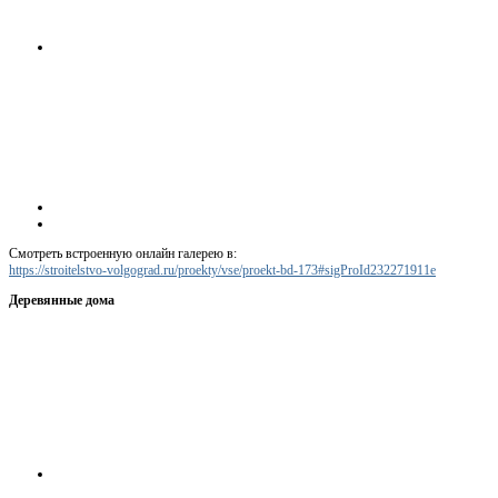
Смотреть встроенную онлайн галерею в:
https://stroitelstvo-volgograd.ru/proekty/vse/proekt-bd-173#sigProId232271911e
Деревянные дома