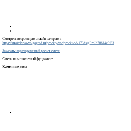
Смотреть встроенную онлайн галерею в:
https://stroitelstvo-volgograd.ru/proekty/vse/proekt-bd-173#sigProId78614e0f83
Заказать индивидуальный расчет сметы
Сметы на монолитный фундамент
Каменные дома