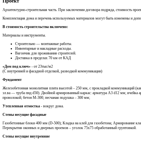
Проект
Архитектурно-строительная часть. При заключении договора подряда, стоимость проек
Комплектация дома и перечень используемых материалов могут быть изменены и доп
В стоимость строительства включено:
Материалы и инструменты.
Cтроительно — монтажные работы.
Инвентарные и накладные расходы.
Вагончик для проживания строителей.
Доставка в пределах 70 км от КАД
«Дом под ключ»
- от 23тыс/м2
(С внутренней и фасадной отделкой, разводкой коммуникации)
Фундамент
Железобетонная монолитная плита высотой – 250 мм, с прокладкой коммуникаций (кан
эл.ва — труба пнд d50). Двойной армированный каркас: арматура A3 d12 мм; ячейка 
проволокой; бетон М-300; песчаная подушка – 300 мм;
Утепленная отмостка
- вокруг дома.
Стены несущие фасадные
Газобетонные блоки 400 мм (D-500); Кладка на клей для газобетона; Армирование кла
Перекрытия оконных и дверных проемов – уголок 75х75 обработанный грунтовкой.
Стены несущие внутренние