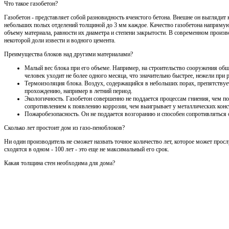
Что такое газобетон?
Газобетон - представляет собой разновидность ячеистого бетона. Внешне он выглядит 
небольших полых отделений толщиной до 3 мм каждое. Качество газобетона напрямую
объему материала, равности их диаметра и степени закрытости. В современном произво
некоторой доли извести и водного цемента.
Преимущества блоков над другими материалами?
Малый вес блока при его объеме. Например, на строительство сооружения общ
человек уходит не более одного месяца, что значительно быстрее, нежели при
Термоизоляция блока. Воздух, содержащийся в небольших порах, препятствует
прохождению, например в летний период.
Экологичность. Газобетон совершенно не поддается процессам гниения, чем по
сопротивлением к появлению коррозии, чем выигрывает у металлических конс
Пожаробезопасность. Он не поддается возгоранию и способен сопротивляться 
Сколько лет простоит дом из газо-пеноблоков?
Ни один производитель не сможет назвать точное количество лет, которое может просл
сходятся в одном - 100 лет - это еще не максимальный его срок.
Какая толщина стен необходима для дома?