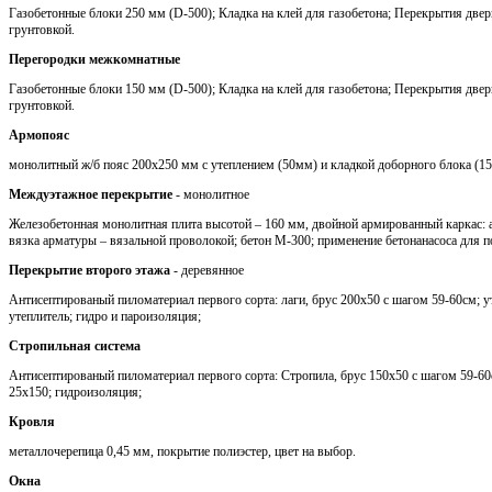
Газобетонные блоки 250 мм (D-500); Кладка на клей для газобетона; Перекрытия две
грунтовкой.
Перегородки межкомнатные
Газобетонные блоки 150 мм (D-500); Кладка на клей для газобетона; Перекрытия две
грунтовкой.
Армопояс
монолитный ж/б пояс 200х250 мм с утеплением (50мм) и кладкой доборного блока (1
Междуэтажное перекрытие
- монолитное
Железобетонная монолитная плита высотой – 160 мм, двойной армированный каркас: 
вязка арматуры – вязальной проволокой; бетон М-300; применение бетонанасоса для п
Перекрытие второго этажа
- деревянное
Антисептированый пиломатериал первого сорта: лаги, брус 200х50 с шагом 59-60см; 
утеплитель; гидро и пароизоляция;
Стропильная система
Антисептированый пиломатериал первого сорта: Стропила, брус 150х50 с шагом 59-60с
25х150; гидроизоляция;
Кровля
металлочерепица 0,45 мм, покрытие полиэстер, цвет на выбор.
Окна