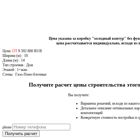
Цена указана за коробку "холодный контур" без фу
цена рассчитывается индивидуально, исходя из 
Цена:
ОТ
9 592 800 RUB
Ширина (м)
:
10
Длина (м)
:
14
Тип строения
:
Дом
Этажей
:
1+ман.
Стены
:
Газо-Пено-блочные
Получите расчет цены строительства это
Вы получите:
Варианты решений, исходя из вашег
Детальное описание оптимальных вар
комплектаций
Конкретную стоимость постройки и с
phone
Получить расчет