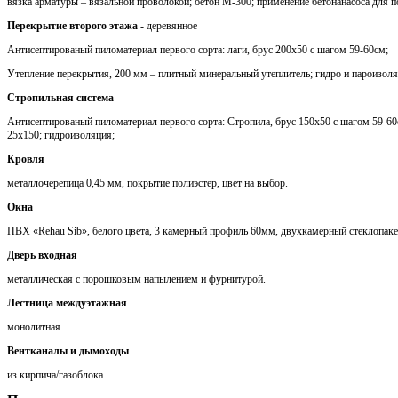
вязка арматуры – вязальной проволокой; бетон М-300; применение бетонанасоса для п
Перекрытие второго этажа
- деревянное
Антисептированый пиломатериал первого сорта: лаги, брус 200х50 с шагом 59-60см;
Утепление перекрытия, 200 мм – плитный минеральный утеплитель; гидро и пароизоля
Стропильная система
Антисептированый пиломатериал первого сорта: Стропила, брус 150х50 с шагом 59-60с
25х150; гидроизоляция;
Кровля
металлочерепица 0,45 мм, покрытие полиэстер, цвет на выбор.
Окна
ПВХ «Rehau Sib», белого цвета, 3 камерный профиль 60мм, двухкамерный стеклопаке
Дверь входная
металлическая с порошковым напылением и фурнитурой.
Лестница междуэтажная
монолитная.
Вентканалы и дымоходы
из кирпича/газоблока.