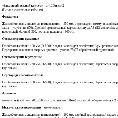
«Закрытый теплый контур»
- от 15,5тыс/м2
(Готов к отделочным работам)
Фундамент
Железобетонная монолитная плита высотой – 250 мм, с прокладкой коммуникаций (кан
эл.ва — труба пнд d50). Двойной армированный каркас: арматура A3 d12 мм; ячейка 
проволокой; бетон М-300; песчаная подушка – 300 мм;
Стены несущие фасадные
Газобетонные блоки 400 мм (D-500); Кладка на клей для газобетона; Армирование кла
Перекрытия оконных и дверных проемов – уголок 75х75 обработанный грунтовкой.
Стены несущие внутренние
Газобетонные блоки 250 мм (D-500); Кладка на клей для газобетона; Перекрытия две
грунтовкой.
Перегородки межкомнатные
Газобетонные блоки 150 мм (D-500); Кладка на клей для газобетона; Перекрытия две
грунтовкой.
Армопояс
монолитный ж/б пояс 200х250 мм с утеплением (50мм) и кладкой доборного блока (1
Междуэтажное перекрытие
- монолитное
Железобетонная монолитная плита высотой – 160 мм, двойной армированный каркас: 