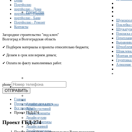
Цены
Портфолио
портфолио - Дома
Ремонт стен
портфолио - Гаражи
портфолио - Бани
Шумоизол
Портфолио - Ремонт
Поклейка 
Контакты
Штукатурк
Покраска 
Загородное строительство "под ключ"
Переплани
Волгоград и Волгоградская область
Выравнива
Штроблени
✔ Подберем материалы и проекты относительно бюджета;
Шпаклевка
✔ Делаем в срок или вернем деньги;
Монтаж пе
Грунтовка
✔ Оплата по факту выполненных работ.
Алмазная 
Получите 
phone
Дизайн
ОТПРАВИТЬ
Главная
Проекты домов под ключ
Дизайн частного дома
Все проекты
Дизайн гостиной
Проект ГБД-274
Дизайн комнаты
Дизайн кухни
Проект ГБД-274
Дизайн квартиры
Дизайн ванной
Дизайн коридора
Проект может быть адаптирован под Ваши пожелания.