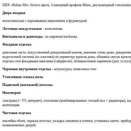
ПВХ «Rehau Sib», белого цвета, 3 камерный профиль 60мм, двухкамерный стеклопаке
Дверь входная
металлическая с порошковым напылением и фурнитурой.
Лестница междуэтажная
- монолитная.
Вентканалы и дымоходы
- из кирпича/газоблока.
Фасадная отделка
цокольная часть: искусственный декоративный камень; внешние стены дома: декоратив
водосточной системы (из пластика) по периметру кровли дома; обшивка свесов кров
отделка стен фасадными панелями (сайдингом), облицовочным кирпичом (доп. услуга)
Черновая внутренняя отделка
- штукатурка, шпаклевка стен.
Утепленная стяжка пола.
Подвесной (натяжной) потолок.
Инженерия
электрика (+ TV, интернет), отопление (комбинированное: теплый пол + радиаторы), во
вентиляция.
Чистовая отделка
поклейка обоев, окраска потолка, укладка ламината и плитки, установка сантех. приб
межкомнатных дверей.