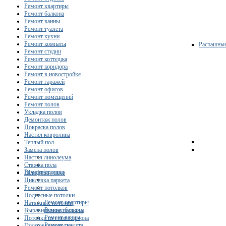
Ремонт квартиры
Ремонт балкона
Ремонт ванны
Ремонт туалета
Ремонт кухни
Ремонт комнаты
Распашны
Ремонт студии
Ремонт коттеджа
Ремонт коридора
Ремонт в новостройке
Ремонт гаражей
Ремонт офисов
Ремонт помещений
Ремонт полов
Укладка полов
Демонтаж полов
Покраска полов
Настил ковролина
Теплый пол
Замена полов
Настил линолеума
Стяжка пола
Ремонт/отделка
Шлифовка пола
Циклевка паркета
Ремонт потолков
Подвесные потолки
Ремонт квартиры
Натяжные потолки
Ремонт балкона
Выравнивание потолка
Ремонт ванны
Потолки из гипсокартона
Ремонт туалета
Грунтовка потолка