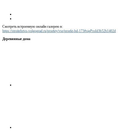
Смотреть встроенную онлайн галерею в:
https://stroitelstvo-volgograd.ru/proekty/vse/proekt-bd-173#sigProId3b52b1402d
Деревянные дома