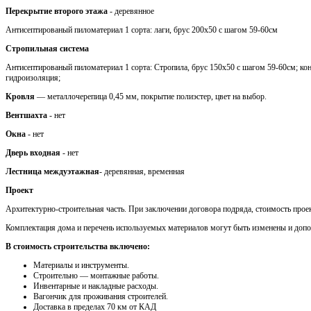
Перекрытие второго этажа
- деревянное
Антисептированый пиломатериал 1 сорта: лаги, брус 200х50 с шагом 59-60см
Стропильная система
Антисептированый пиломатериал 1 сорта: Стропила, брус 150х50 с шагом 59-60см; кон
гидроизоляция;
Кровля
— металлочерепица 0,45 мм, покрытие полиэстер, цвет на выбор.
Вентшахта
- нет
Окна
- нет
Дверь входная
- нет
Лестница междуэтажная
- деревянная, временная
Проект
Архитектурно-строительная часть. При заключении договора подряда, стоимость проек
Комплектация дома и перечень используемых материалов могут быть изменены и доп
В стоимость строительства включено:
Материалы и инструменты.
Cтроительно — монтажные работы.
Инвентарные и накладные расходы.
Вагончик для проживания строителей.
Доставка в пределах 70 км от КАД