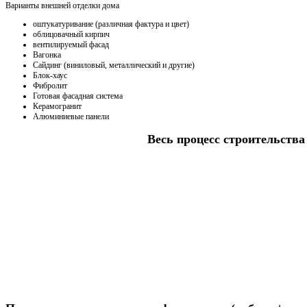
Варианты внешней отделки дома
оштукатуривание (различная фактура и цвет)
облицовачный кирпич
вентилируемый фасад
Вагонка
Сайдинг (виниловый, металлический и другие)
Блок-хаус
Фибролит
Готовая фасадная система
Керамогранит
Алюминиевые панели
Весь процесс строительства 
Получить консультацию