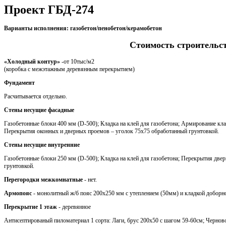
Проект ГБД-274
Варианты исполнения: газобетон/пенобетон/керамобетон
Стоимость строительс
«Холодный контур»
-от 10тыс/м2
(коробка с межэтажным деревянным перекрытием)
Фундамент
Расчитывается отдельно.
Стены несущие фасадные
Газобетонные блоки 400 мм (D-500); Кладка на клей для газобетона; Армирование кла
Перекрытия оконных и дверных проемов – уголок 75х75 обработанный грунтовкой.
Стены несущие внутренние
Газобетонные блоки 250 мм (D-500); Кладка на клей для газобетона; Перекрытия две
грунтовкой.
Перегородки межкомнатные
- нет.
Армопояс
- монолитный ж/б пояс 200х250 мм с утеплением (50мм) и кладкой доборн
Перекрытие 1 этаж
- деревянное
Антисептированый пиломатериал 1 сорта: Лаги, брус 200х50 с шагом 59-60см; Черновой