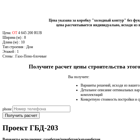
Цена указана за коробку "холодный контур" без фу
цена рассчитывается индивидуально, исходя из 
Цена:
ОТ
4 645 200 RUB
Ширина (м)
:
8
Длина (м)
:
10
Тип строения
:
Дом
Этажей
:
1
Стены
:
Газо-Пено-блочные
Получите расчет цены строительства это
Вы получите:
Варианты решений, исходя из вашег
Детальное описание оптимальных вар
комплектаций
Конкретную стоимость постройки и с
phone
Получить расчет
Проект ГБД-203
Варианты исполнения: газобетон/пенобетон/керамобетон