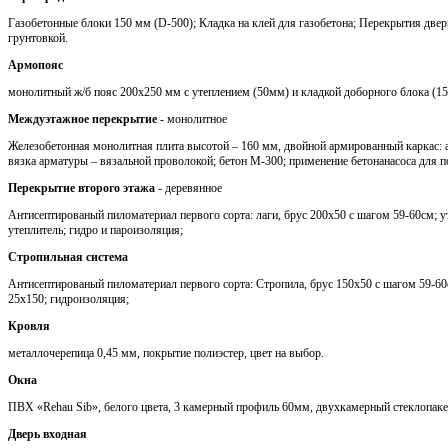
Газобетонные блоки 150 мм (D-500); Кладка на клей для газобетона; Перекрытия две
грунтовкой.
Армопояс
монолитный ж/б пояс 200х250 мм с утеплением (50мм) и кладкой доборного блока (1
Междуэтажное перекрытие
- монолитное
Железобетонная монолитная плита высотой – 160 мм, двойной армированный каркас: 
вязка арматуры – вязальной проволокой; бетон М-300; применение бетонанасоса для п
Перекрытие второго этажа
- деревянное
Антисептированый пиломатериал первого сорта: лаги, брус 200х50 с шагом 59-60см; 
утеплитель; гидро и пароизоляция;
Стропильная система
Антисептированый пиломатериал первого сорта: Стропила, брус 150х50 с шагом 59-60с
25х150; гидроизоляция;
Кровля
металлочерепица 0,45 мм, покрытие полиэстер, цвет на выбор.
Окна
ПВХ «Rehau Sib», белого цвета, 3 камерный профиль 60мм, двухкамерный стеклопаке
Дверь входная