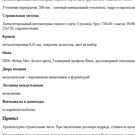
Утепление перекрытия, 200 мм – плитный минеральный утеплитель; гидро и пароизоля
Стропильная система
Антисептированый пиломатериал первого сорта: Стропила, брус 150х50 с шагом 59-60с
25х150; гидроизоляция;
Кровля
металлочерепица 0,45 мм, покрытие полиэстер, цвет на выбор.
Окна
ПВХ «Rehau Sib», белого цвета, 3 камерный профиль 60мм, двухкамерный стеклопаке
Дверь входная
металлическая с порошковым напылением и фурнитурой.
Лестница междуэтажная
монолитная.
Вентканалы и дымоходы
из кирпича/газоблока.
Проект
Архитектурно-строительная часть. При заключении договора подряда, стоимость проек
Комплектация дома и перечень используемых материалов могут быть изменены и доп