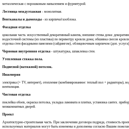
металлическая с порошковым напылением и фурнитурой.
Лестница междуэтажная
- монолитная.
Вентканалы и дымоходы
- из кирпича/газоблока.
Фасадная отделка
цокольная часть: искусственный декоративный камень; внешние стены дома: декоратив
водосточной системы (из пластика) по периметру кровли дома; обшивка свесов кров
отделка стен фасадными панелями (сайдингом), облицовочным кирпичом (доп. услуга)
Черновая внутренняя отделка
- штукатурка, шпаклевка стен.
Утепленная стяжка пола.
Подвесной (натяжной) потолок.
Инженерия
электрика (+ TV, интернет), отопление (комбинированное: теплый пол + радиаторы), во
вентиляция.
Чистовая отделка
поклейка обоев, окраска потолка, укладка ламината и плитки, установка сантех. приб
межкомнатных дверей.
Проект
Архитектурно-строительная часть. При заключении договора подряда, стоимость проек
используемых материалов могут быть изменены и дополнены согласно Вашим пожела