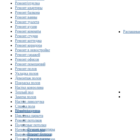
Ремонт/отделка
Ремонт квартиры
Ремонт балкона
Ремонт ванны
Ремонт туалета
Ремонт кухни
Ремонт комнаты
Распашны
Ремонт студии
Ремонт коттеджа
Ремонт коридора
Ремонт в новостройке
Ремонт гаражей
Ремонт офисов
Ремонт помещений
Ремонт полов
Укладка полов
Демонтаж полов
Покраска полов
Настил ковролина
Теплый пол
Замена полов
Настил линолеума
Стяжка пола
Ремонт/отделка
Шлифовка пола
Циклевка паркета
Ремонт потолков
Подвесные потолки
Ремонт квартиры
Натяжные потолки
Ремонт балкона
Выравнивание потолка
Ремонт ванны
Потолки из гипсокартона