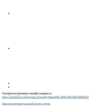
Смотреть встроенную онлайн галерею в:
https://stroitelstvo-volgograd.ru/proekty/bani/obbn-48#sigProIddf2804f642
Заказать индивидуальный расчет сметы