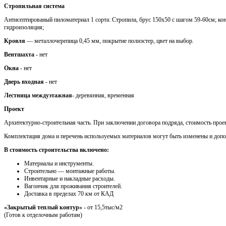
Стропильная система
Антисептированый пиломатериал 1 сорта: Стропила, брус 150х50 с шагом 59-60см; кон
гидроизоляция;
Кровля
— металлочерепица 0,45 мм, покрытие полиэстер, цвет на выбор.
Вентшахта
- нет
Окна
- нет
Дверь входная
- нет
Лестница междуэтажная
- деревянная, временная
Проект
Архитектурно-строительная часть. При заключении договора подряда, стоимость проек
Комплектация дома и перечень используемых материалов могут быть изменены и доп
В стоимость строительства включено:
Материалы и инструменты.
Cтроительно — монтажные работы.
Инвентарные и накладные расходы.
Вагончик для проживания строителей.
Доставка в пределах 70 км от КАД
«Закрытый теплый контур»
- от 15,5тыс/м2
(Готов к отделочным работам)