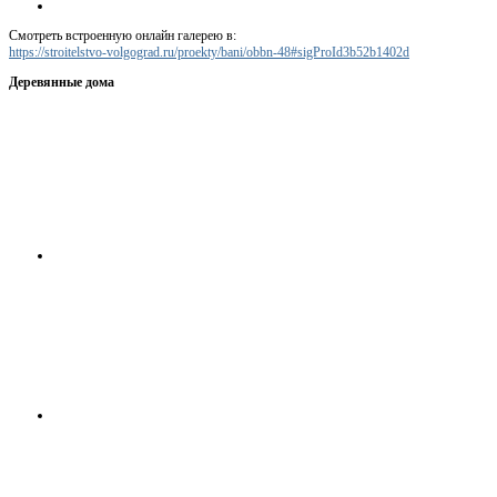
Смотреть встроенную онлайн галерею в:
https://stroitelstvo-volgograd.ru/proekty/bani/obbn-48#sigProId3b52b1402d
Деревянные дома