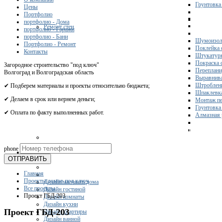
Грунтовка
Цены
Портфолио
портфолио - Дома
Ремонт стен
портфолио - Гаражи
портфолио - Бани
Шумоизол
Портфолио - Ремонт
Поклейка 
Контакты
Штукатурк
Покраска 
Загородное строительство "под ключ"
Переплани
Волгоград и Волгоградская область
Выравнива
Штроблени
✔ Подберем материалы и проекты относительно бюджета;
Шпаклевка
✔ Делаем в срок или вернем деньги;
Монтаж пе
Грунтовка
✔ Оплата по факту выполненных работ.
Алмазная 
Получите 
phone
Дизайн
ОТПРАВИТЬ
Главная
Проекты домов под ключ
Дизайн частного дома
Все проекты
Дизайн гостиной
Проект ГБД-203
Дизайн комнаты
Дизайн кухни
Проект ГБД-203
Дизайн квартиры
Дизайн ванной