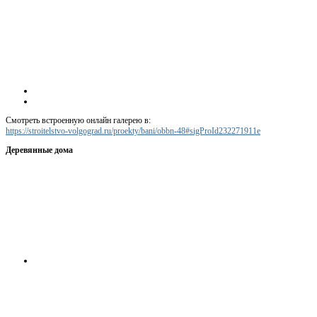
Смотреть встроенную онлайн галерею в:
https://stroitelstvo-volgograd.ru/proekty/bani/obbn-48#sigProId232271911e
Деревянные дома