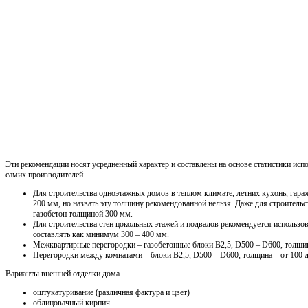
Эти рекомендации носят усредненный характер и составлены на основе статистики испо
самих производителей.
Для строительства одноэтажных домов в теплом климате, летних кухонь, гараж
200 мм, но назвать эту толщину рекомендованной нельзя. Даже для строитель
газобетон толщиной 300 мм.
Для строительства стен цокольных этажей и подвалов рекомендуется использо
составлять как минимум 300 – 400 мм.
Межквартирные перегородки – газобетонные блоки В2,5, D500 – D600, толщин
Перегородки между комнатами – блоки В2,5, D500 – D600, толщина – от 100 
Варианты внешней отделки дома
оштукатуривание (различная фактура и цвет)
облицовачный кирпич