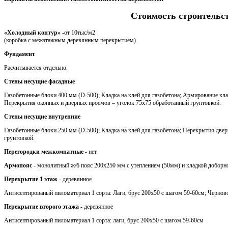
Стоимость строительс
«Холодный контур»
-от 10тыс/м2
(коробка с межэтажным деревянным перекрытием)
Фундамент
Расчитывается отдельно.
Стены несущие фасадные
Газобетонные блоки 400 мм (D-500); Кладка на клей для газобетона; Армирование кла
Перекрытия оконных и дверных проемов – уголок 75х75 обработанный грунтовкой.
Стены несущие внутренние
Газобетонные блоки 250 мм (D-500); Кладка на клей для газобетона; Перекрытия две
грунтовкой.
Перегородки межкомнатные
- нет.
Армопояс
- монолитный ж/б пояс 200х250 мм с утеплением (50мм) и кладкой доборн
Перекрытие 1 этаж
- деревянное
Антисептированый пиломатериал 1 сорта: Лаги, брус 200х50 с шагом 59-60см; Черновой
Перекрытие второго этажа
- деревянное
Антисептированый пиломатериал 1 сорта: лаги, брус 200х50 с шагом 59-60см