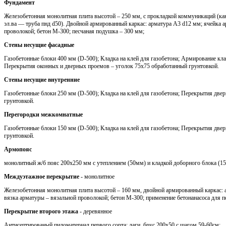
Фундамент
Железобетонная монолитная плита высотой – 250 мм, с прокладкой коммуникаций (кан
эл.ва — труба пнд d50). Двойной армированный каркас: арматура A3 d12 мм; ячейка 
проволокой; бетон М-300; песчаная подушка – 300 мм;
Стены несущие фасадные
Газобетонные блоки 400 мм (D-500); Кладка на клей для газобетона; Армирование кла
Перекрытия оконных и дверных проемов – уголок 75х75 обработанный грунтовкой.
Стены несущие внутренние
Газобетонные блоки 250 мм (D-500); Кладка на клей для газобетона; Перекрытия две
грунтовкой.
Перегородки межкомнатные
Газобетонные блоки 150 мм (D-500); Кладка на клей для газобетона; Перекрытия две
грунтовкой.
Армопояс
монолитный ж/б пояс 200х250 мм с утеплением (50мм) и кладкой доборного блока (1
Междуэтажное перекрытие
- монолитное
Железобетонная монолитная плита высотой – 160 мм, двойной армированный каркас: 
вязка арматуры – вязальной проволокой; бетон М-300; применение бетонанасоса для п
Перекрытие второго этажа
- деревянное
Антисептированый пиломатериал первого сорта: лаги, брус 200х50 с шагом 59-60см;