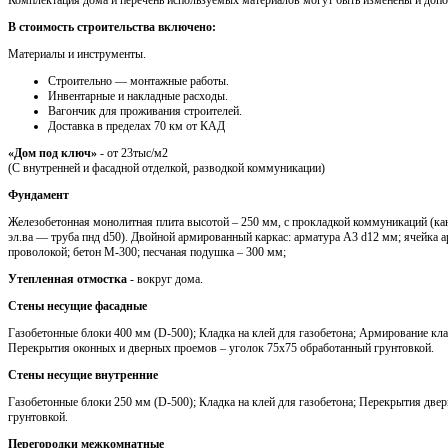
В стоимость строительства включено:
Материалы и инструменты.
Cтроительно — монтажные работы.
Инвентарные и накладные расходы.
Вагончик для проживания строителей.
Доставка в пределах 70 км от КАД
«Дом под ключ»
- от 23тыс/м2
(С внутренней и фасадной отделкой, разводкой коммуникации)
Фундамент
Железобетонная монолитная плита высотой – 250 мм, с прокладкой коммуникаций (кан
эл.ва — труба пнд d50). Двойной армированный каркас: арматура A3 d12 мм; ячейка 
проволокой; бетон М-300; песчаная подушка – 300 мм;
Утепленная отмостка
- вокруг дома.
Стены несущие фасадные
Газобетонные блоки 400 мм (D-500); Кладка на клей для газобетона; Армирование кла
Перекрытия оконных и дверных проемов – уголок 75х75 обработанный грунтовкой.
Стены несущие внутренние
Газобетонные блоки 250 мм (D-500); Кладка на клей для газобетона; Перекрытия две
грунтовкой.
Перегородки межкомнатные