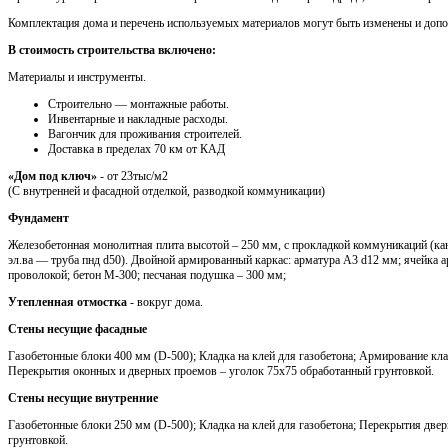
Комплектация дома и перечень используемых материалов могут быть изменены и доп
В стоимость строительства включено:
Материалы и инструменты.
Cтроительно — монтажные работы.
Инвентарные и накладные расходы.
Вагончик для проживания строителей.
Доставка в пределах 70 км от КАД
«Дом под ключ»
- от 23тыс/м2
(С внутренней и фасадной отделкой, разводкой коммуникации)
Фундамент
Железобетонная монолитная плита высотой – 250 мм, с прокладкой коммуникаций (кан
эл.ва — труба пнд d50). Двойной армированный каркас: арматура A3 d12 мм; ячейка 
проволокой; бетон М-300; песчаная подушка – 300 мм;
Утепленная отмостка
- вокруг дома.
Стены несущие фасадные
Газобетонные блоки 400 мм (D-500); Кладка на клей для газобетона; Армирование кла
Перекрытия оконных и дверных проемов – уголок 75х75 обработанный грунтовкой.
Стены несущие внутренние
Газобетонные блоки 250 мм (D-500); Кладка на клей для газобетона; Перекрытия две
грунтовкой.