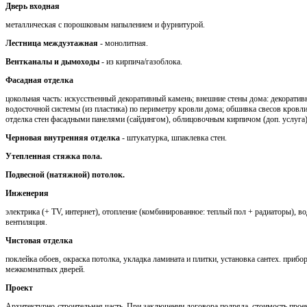
Дверь входная
металлическая с порошковым напылением и фурнитурой.
Лестница междуэтажная
- монолитная.
Вентканалы и дымоходы
- из кирпича/газоблока.
Фасадная отделка
цокольная часть: искусственный декоративный камень; внешние стены дома: декоратив
водосточной системы (из пластика) по периметру кровли дома; обшивка свесов кров
отделка стен фасадными панелями (сайдингом), облицовочным кирпичом (доп. услуга)
Черновая внутренняя отделка
- штукатурка, шпаклевка стен.
Утепленная стяжка пола.
Подвесной (натяжной) потолок.
Инженерия
электрика (+ TV, интернет), отопление (комбинированное: теплый пол + радиаторы), во
вентиляция.
Чистовая отделка
поклейка обоев, окраска потолка, укладка ламината и плитки, установка сантех. приб
межкомнатных дверей.
Проект
Архитектурно-строительная часть. При заключении договора подряда, стоимость проек