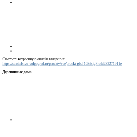
Смотреть встроенную онлайн галерею в:
https://stroitelstvo-volgograd.ru/proekty/vse/proekt-gbd-163#sigProId232271911e
Деревянные дома