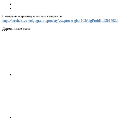
Смотреть встроенную онлайн галерею в:
https://stroitelstvo-volgograd.ru/proekty/vse/proekt-gbd-163#sigProId3b52b1402d
Деревянные дома