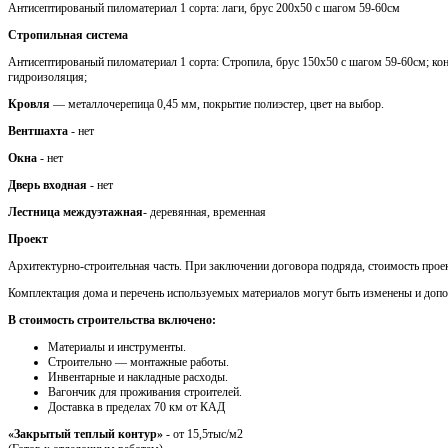
Антисептированый пиломатериал 1 сорта: лаги, брус 200х50 с шагом 59-60см
Стропильная система
Антисептированый пиломатериал 1 сорта: Стропила, брус 150х50 с шагом 59-60см; кон
гидроизоляция;
Кровля
— металлочерепица 0,45 мм, покрытие полиэстер, цвет на выбор.
Вентшахта
- нет
Окна
- нет
Дверь входная
- нет
Лестница междуэтажная
- деревянная, временная
Проект
Архитектурно-строительная часть. При заключении договора подряда, стоимость проек
Комплектация дома и перечень используемых материалов могут быть изменены и доп
В стоимость строительства включено:
Материалы и инструменты.
Cтроительно — монтажные работы.
Инвентарные и накладные расходы.
Вагончик для проживания строителей.
Доставка в пределах 70 км от КАД
«Закрытый теплый контур»
- от 15,5тыс/м2