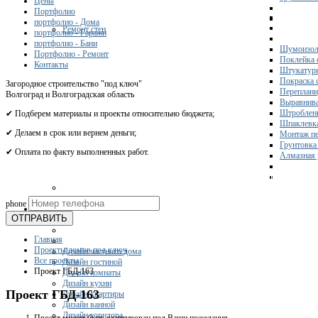
Цены
Портфолио
портфолио - Дома
Ремонт стен
портфолио - Гаражи
портфолио - Бани
Шумоизол
Портфолио - Ремонт
Поклейка 
Контакты
Штукатурк
Покраска 
Загородное строительство "под ключ"
Переплани
Волгоград и Волгоградская область
Выравнива
Штроблени
✔ Подберем материалы и проекты относительно бюджета;
Шпаклевка
✔ Делаем в срок или вернем деньги;
Монтаж пе
Грунтовка
✔ Оплата по факту выполненных работ.
Алмазная 
Получите 
phone
Дизайн
ОТПРАВИТЬ
Главная
Проекты домов под ключ
Дизайн частного дома
Все проекты
Дизайн гостиной
Проект ГБД-163
Дизайн комнаты
Дизайн кухни
Проект ГБД-163
Дизайн квартиры
Дизайн ванной
Дизайн коридора
Проект может быть адаптирован под Ваши пожелания.