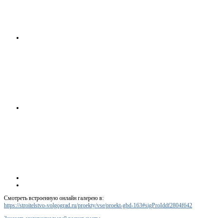
Смотреть встроенную онлайн галерею в:
https://stroitelstvo-volgograd.ru/proekty/vse/proekt-gbd-163#sigProIddf2804f642