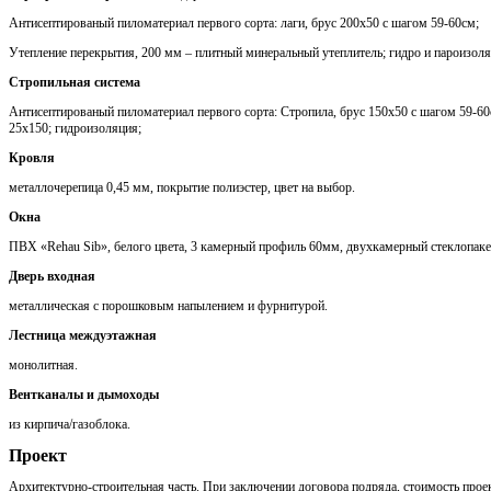
Антисептированый пиломатериал первого сорта: лаги, брус 200х50 с шагом 59-60см;
Утепление перекрытия, 200 мм – плитный минеральный утеплитель; гидро и пароизоля
Стропильная система
Антисептированый пиломатериал первого сорта: Стропила, брус 150х50 с шагом 59-60с
25х150; гидроизоляция;
Кровля
металлочерепица 0,45 мм, покрытие полиэстер, цвет на выбор.
Окна
ПВХ «Rehau Sib», белого цвета, 3 камерный профиль 60мм, двухкамерный стеклопаке
Дверь входная
металлическая с порошковым напылением и фурнитурой.
Лестница междуэтажная
монолитная.
Вентканалы и дымоходы
из кирпича/газоблока.
Проект
Архитектурно-строительная часть. При заключении договора подряда, стоимость проек