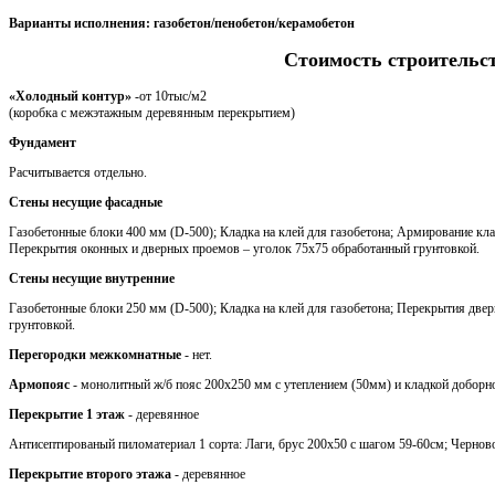
Варианты исполнения: газобетон/пенобетон/керамобетон
Стоимость строительс
«Холодный контур»
-от 10тыс/м2
(коробка с межэтажным деревянным перекрытием)
Фундамент
Расчитывается отдельно.
Стены несущие фасадные
Газобетонные блоки 400 мм (D-500); Кладка на клей для газобетона; Армирование кла
Перекрытия оконных и дверных проемов – уголок 75х75 обработанный грунтовкой.
Стены несущие внутренние
Газобетонные блоки 250 мм (D-500); Кладка на клей для газобетона; Перекрытия две
грунтовкой.
Перегородки межкомнатные
- нет.
Армопояс
- монолитный ж/б пояс 200х250 мм с утеплением (50мм) и кладкой доборн
Перекрытие 1 этаж
- деревянное
Антисептированый пиломатериал 1 сорта: Лаги, брус 200х50 с шагом 59-60см; Черновой
Перекрытие второго этажа
- деревянное