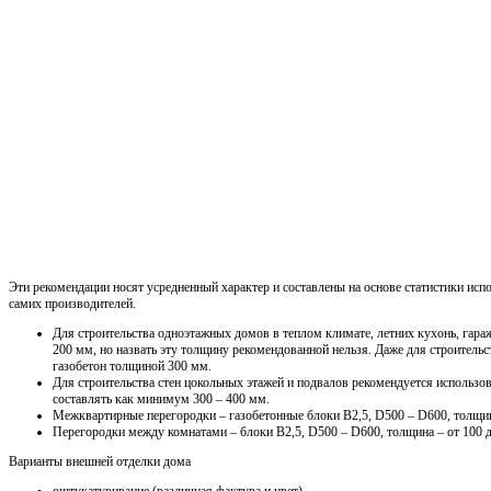
Эти рекомендации носят усредненный характер и составлены на основе статистики испо
самих производителей.
Для строительства одноэтажных домов в теплом климате, летних кухонь, гараж
200 мм, но назвать эту толщину рекомендованной нельзя. Даже для строитель
газобетон толщиной 300 мм.
Для строительства стен цокольных этажей и подвалов рекомендуется использо
составлять как минимум 300 – 400 мм.
Межквартирные перегородки – газобетонные блоки В2,5, D500 – D600, толщин
Перегородки между комнатами – блоки В2,5, D500 – D600, толщина – от 100 
Варианты внешней отделки дома
оштукатуривание (различная фактура и цвет)