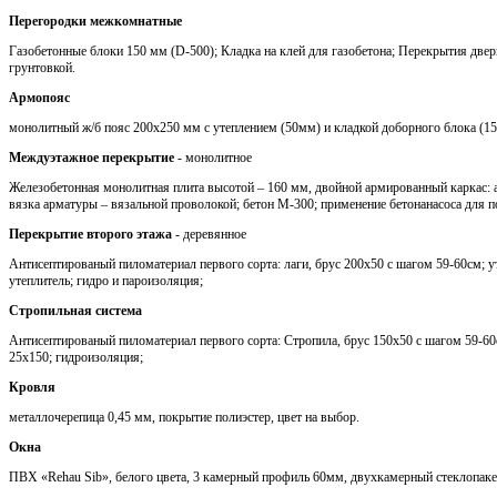
Перегородки межкомнатные
Газобетонные блоки 150 мм (D-500); Кладка на клей для газобетона; Перекрытия две
грунтовкой.
Армопояс
монолитный ж/б пояс 200х250 мм с утеплением (50мм) и кладкой доборного блока (1
Междуэтажное перекрытие
- монолитное
Железобетонная монолитная плита высотой – 160 мм, двойной армированный каркас: 
вязка арматуры – вязальной проволокой; бетон М-300; применение бетонанасоса для п
Перекрытие второго этажа
- деревянное
Антисептированый пиломатериал первого сорта: лаги, брус 200х50 с шагом 59-60см; 
утеплитель; гидро и пароизоляция;
Стропильная система
Антисептированый пиломатериал первого сорта: Стропила, брус 150х50 с шагом 59-60с
25х150; гидроизоляция;
Кровля
металлочерепица 0,45 мм, покрытие полиэстер, цвет на выбор.
Окна
ПВХ «Rehau Sib», белого цвета, 3 камерный профиль 60мм, двухкамерный стеклопаке