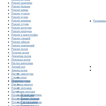
Ремонт квартиры
Ремонт балкона
Ремонт ванны
Ремонт туалета
Ремонт кухни
Ремонт комнаты
Распашны
Ремонт студии
Ремонт коттеджа
Ремонт коридора
Ремонт в новостройке
Ремонт гаражей
Ремонт офисов
Ремонт помещений
Ремонт полов
Укладка полов
Демонтаж полов
Покраска полов
Настил ковролина
Теплый пол
Замена полов
Настил линолеума
Стяжка пола
Ремонт/отделка
Шлифовка пола
Циклевка паркета
Ремонт потолков
Подвесные потолки
Ремонт квартиры
Натяжные потолки
Ремонт балкона
Выравнивание потолка
Ремонт ванны
Потолки из гипсокартона
Ремонт туалета
Грунтовка потолка