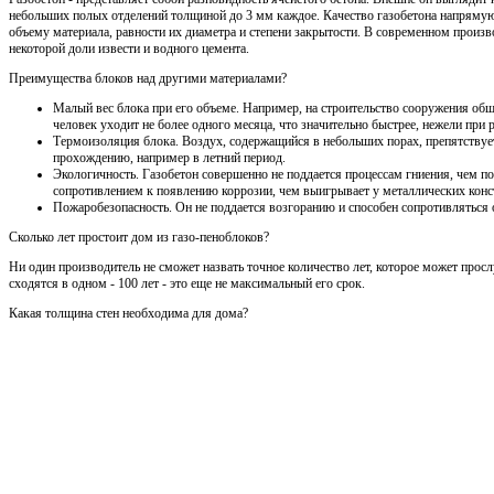
небольших полых отделений толщиной до 3 мм каждое. Качество газобетона напрямую
объему материала, равности их диаметра и степени закрытости. В современном произво
некоторой доли извести и водного цемента.
Преимущества блоков над другими материалами?
Малый вес блока при его объеме. Например, на строительство сооружения общ
человек уходит не более одного месяца, что значительно быстрее, нежели при
Термоизоляция блока. Воздух, содержащийся в небольших порах, препятствует
прохождению, например в летний период.
Экологичность. Газобетон совершенно не поддается процессам гниения, чем по
сопротивлением к появлению коррозии, чем выигрывает у металлических конс
Пожаробезопасность. Он не поддается возгоранию и способен сопротивляться 
Сколько лет простоит дом из газо-пеноблоков?
Ни один производитель не сможет назвать точное количество лет, которое может просл
сходятся в одном - 100 лет - это еще не максимальный его срок.
Какая толщина стен необходима для дома?