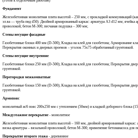
(Готов к отделочным работам)
Фундамент
Железобетонная монолитная плита высотой – 250 мм, с прокладкой коммуникаций (кан
эл.ва — труба пнд d50). Двойной армированный каркас: арматура A3 d12 мм; ячейка 
проволокой; бетон М-300; песчаная подушка – 300 мм;
Стены несущие фасадные
Газобетонные блоки 400 мм (D-500); Кладка на клей для газобетона; Армирование кла
Перекрытия оконных и дверных проемов – уголок 75х75 обработанный грунтовкой.
Стены несущие внутренние
Газобетонные блоки 250 мм (D-500); Кладка на клей для газобетона; Перекрытия две
грунтовкой.
Перегородки межкомнатные
Газобетонные блоки 150 мм (D-500); Кладка на клей для газобетона; Перекрытия две
грунтовкой.
Армопояс
монолитный ж/б пояс 200х250 мм с утеплением (50мм) и кладкой доборного блока (1
Междуэтажное перекрытие
- монолитное
Железобетонная монолитная плита высотой – 160 мм, двойной армированный каркас: 
вязка арматуры – вязальной проволокой; бетон М-300; применение бетонанасоса для п
Перекрытие второго этажа
- деревянное