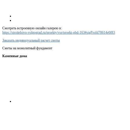
Смотреть встроенную онлайн галерею в:
https://stroitelstvo-volgograd.ru/proekty/vse/proekt-gbd-163#sigProId78614e0f83
Заказать индивидуальный расчет сметы
Сметы на монолитный фундамент
Каменные дома