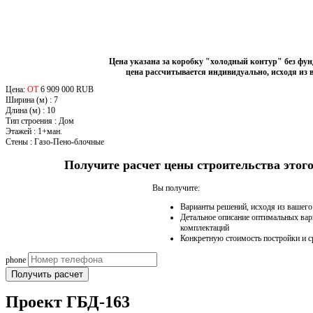
Цена указана за коробку "холодный контур" без фу
цена рассчитывается индивидуально, исходя из 
Цена:
ОТ
6 909 000 RUB
Ширина (м)
:
7
Длина (м)
:
10
Тип строения
:
Дом
Этажей
:
1+ман.
Стены
:
Газо-Пено-блочные
Получите расчет цены строительства это
Вы получите:
Варианты решений, исходя из вашег
Детальное описание оптимальных вар
комплектаций
Конкретную стоимость постройки и с
phone
Получить расчет
Проект ГБД-163