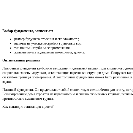
Выбор фундамента, зависит от:
размер будущего строения и его этажность;
наличие на участке застройки грунтовых вод;
тип почвы и глубины ее промерзания,
желание иметь подвальные помещения, цоколь.
Оптимальные решения:
Ленточный фундамент глубокого заложения - идеальный вариант для кирпичного дома.
сопротивляемость нагрузкам, исключающие перекос конструкции дома. Сооружая кир
см глубже границы промерзания. А вот толщина фундамента может быть различной, в 
здания.
Плитный фундамент. Он представляет собой монолитную железобетонную плиту, котор
Если кирпичные дома строятся на неравномерно и сильно сжимаемых грунтах, песчан
противостоять смещениям грунта.
Как выглядит вентиляция в доме?