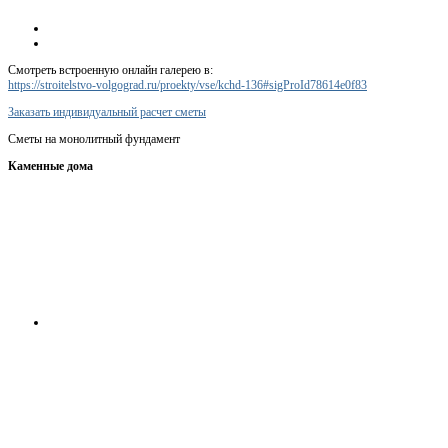
Смотреть встроенную онлайн галерею в:
https://stroitelstvo-volgograd.ru/proekty/vse/kchd-136#sigProId78614e0f83
Заказать индивидуальный расчет сметы
Сметы на монолитный фундамент
Каменные дома