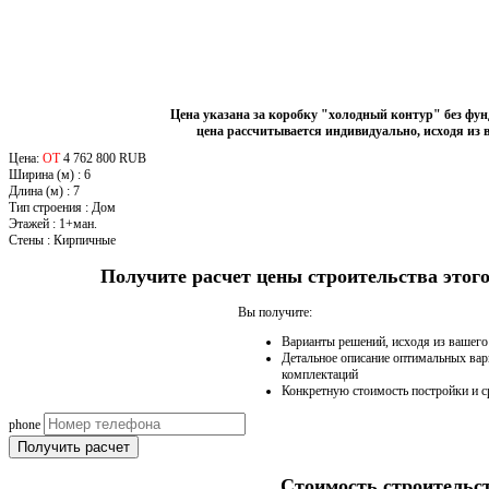
Цена указана за коробку "холодный контур" без фу
цена рассчитывается индивидуально, исходя из 
Цена:
ОТ
4 762 800 RUB
Ширина (м)
:
6
Длина (м)
:
7
Тип строения
:
Дом
Этажей
:
1+ман.
Стены
:
Кирпичные
Получите расчет цены строительства это
Вы получите:
Варианты решений, исходя из вашег
Детальное описание оптимальных вар
комплектаций
Конкретную стоимость постройки и с
phone
Получить расчет
Стоимость строительс