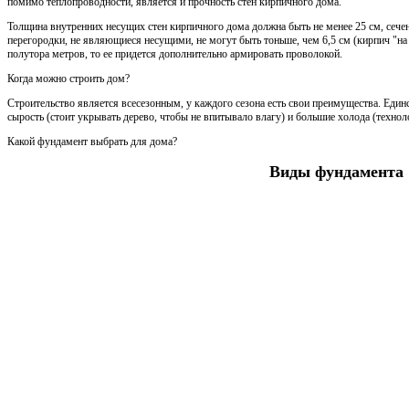
помимо теплопроводности, является и прочность стен кирпичного дома.
Толщина внутренних несущих стен кирпичного дома должна быть не менее 25 см, сечен
перегородки, не являющиеся несущими, не могут быть тоньше, чем 6,5 см (кирпич "на 
полутора метров, то ее придется дополнительно армировать проволокой.
Когда можно строить дом?
Строительство является всесезонным, у каждого сезона есть свои преимущества. Един
сырость (стоит укрывать дерево, чтобы не впитывало влагу) и большие холода (технол
Какой фундамент выбрать для дома?
Виды фундамента