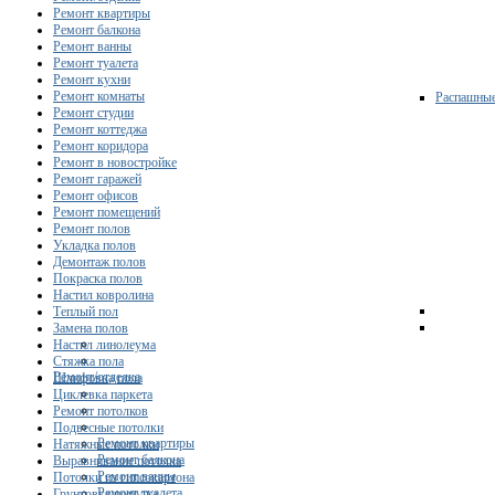
Ремонт квартиры
Ремонт балкона
Ремонт ванны
Ремонт туалета
Ремонт кухни
Ремонт комнаты
Распашны
Ремонт студии
Ремонт коттеджа
Ремонт коридора
Ремонт в новостройке
Ремонт гаражей
Ремонт офисов
Ремонт помещений
Ремонт полов
Укладка полов
Демонтаж полов
Покраска полов
Настил ковролина
Теплый пол
Замена полов
Настил линолеума
Стяжка пола
Ремонт/отделка
Шлифовка пола
Циклевка паркета
Ремонт потолков
Подвесные потолки
Ремонт квартиры
Натяжные потолки
Ремонт балкона
Выравнивание потолка
Ремонт ванны
Потолки из гипсокартона
Ремонт туалета
Грунтовка потолка