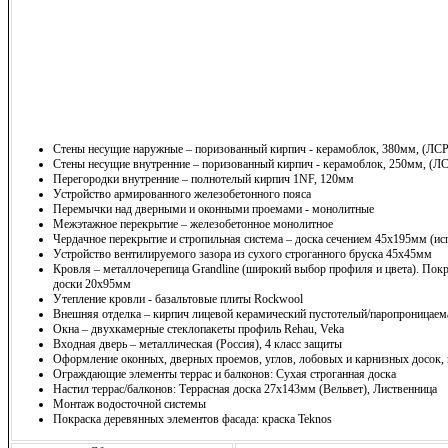
Стены несущие наружные – поризованный кирпич - керамоблок, 380мм, (ЛСР
Стены несущие внутренние – поризованный кирпич - керамоблок, 250мм, (Л
Перегородки внутренние – полнотелый кирпич 1NF, 120мм
Устройство армированного железобетонного пояса
Перемычки над дверными и оконными проемами - монолитные
Межэтажное перекрытие – железобетонное монолитное
Чердачное перекрытие и стропильная система – доска сечением 45х195мм (ис
Устройство вентилируемого зазора из сухого строганного бруска 45х45мм
Кровля – металлочерепица Grandline (широкий выбор профиля и цвета). Покр
доски 20х95мм
Утепление кровли - базальтовые плиты Rockwool
Внешняя отделка – кирпич лицевой керамический пустотелый/паропроницаема
Окна – двухкамерные стеклопакеты профиль Rehau, Veka
Входная дверь – металлическая (Россия), 4 класс защиты
Оформление оконных, дверных проемов, углов, лобовых и карнизных досок,
Ограждающие элементы террас и балконов: Сухая строганная доска
Настил террас/балконов: Террасная доска 27х143мм (Вельвет), Лиственница
Монтаж водосточной системы
Покраска деревянных элементов фасада: краска Teknos