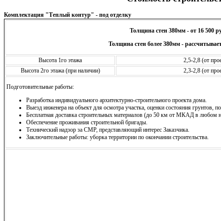
Комплектация "Теплый контур" - под отделку
Толщина стен 380мм - от 16 500 р
Толщина стен более 380мм - рассчитывает
Высота 1го этажа
2,5-2,8 (от пр
Высота 2го этажа (при наличии)
2,3-2,8 (от пр
Подготовительные работы:
Разработка индивидуального архитектурно-строительного проекта дома.
Выезд инженера на объект для осмотра участка, оценки состояния грунтов, по
Бесплатная доставка строительных материалов (до 50 км от МКАД в любом н
Обеспечение проживания строительной бригады.
Технический надзор за СМР, представляющий интерес Заказчика.
Заключительные работы: уборка территории по окончании строительства.