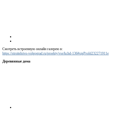
Смотреть встроенную онлайн галерею в:
https://stroitelstvo-volgograd.ru/proekty/vse/kchd-136#sigProId232271911e
Деревянные дома