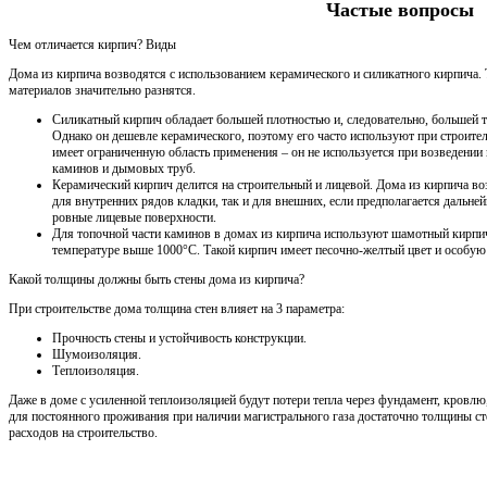
Частые вопросы
Чем отличается кирпич? Виды
Дома из кирпича возводятся с использованием керамического и силикатного кирпича.
материалов значительно разнятся.
Силикатный кирпич обладает большей плотностью и, следовательно, большей 
Однако он дешевле керамического, поэтому его часто используют при строите
имеет ограниченную область применения – он не используется при возведении 
каминов и дымовых труб.
Керамический кирпич делится на строительный и лицевой. Дома из кирпича во
для внутренних рядов кладки, так и для внешних, если предполагается дальне
ровные лицевые поверхности.
Для топочной части каминов в домах из кирпича используют шамотный кирпич
температуре выше 1000°С. Такой кирпич имеет песочно-желтый цвет и особую
Какой толщины должны быть стены дома из кирпича?
При строительстве дома толщина стен влияет на 3 параметра:
Прочность стены и устойчивость конструкции.
Шумоизоляция.
Теплоизоляция.
Даже в доме с усиленной теплоизоляцией будут потери тепла через фундамент, кровлю
для постоянного проживания при наличии магистрального газа достаточно толщины сте
расходов на строительство.