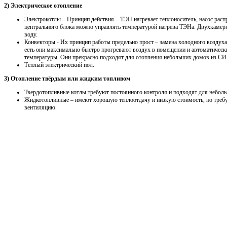
2) Электрическое отопление
Электрокотлы – Принцип действия – ТЭН нагревает теплоноситель, насос распр
центрального блока можно управлять температурой нагрева ТЭНа. Двухкамерн
воду.
Конвекторы - Их принцип работы предельно прост – замена холодного воздуха
есть они максимально быстро прогревают воздух в помещении и автоматичес
температуры. Они прекрасно подходят для отопления небольших домов из СИП
Теплый электрический пол.
3) Отопление твёрдым или жидким топливом
Твердотопливные котлы требуют постоянного контроля и подходят для неболь
Жидкотопливные – имеют хорошую теплоотдачу и низкую стоимость, но треб
вентиляцию.