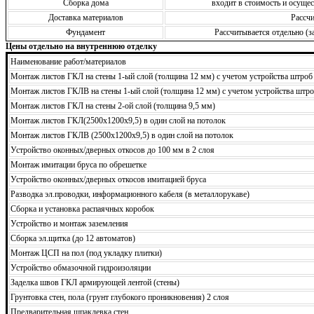
Сборка дома
входит в стоимость и осущ
Доставка материалов
Рассчи
Фундамент
Рассчитывается отдельно (з
Цены отдельно на внутреннюю отделку
Наименование работ/материалов
Монтаж листов ГКЛ на стены 1-ый слой (толщина 12 мм) с учетом устройства штроб
Монтаж листов ГКЛВ на стены 1-ый слой (толщина 12 мм) с учетом устройства штро
Монтаж листов ГКЛ на стены 2-ой слой (толщина 9,5 мм)
Монтаж листов ГКЛ(2500х1200х9,5) в один слой на потолок
Монтаж листов ГКЛВ (2500х1200х9,5) в один слой на потолок
Устройство оконных/дверных откосов до 100 мм в 2 слоя
Монтаж имитации бруса по обрешетке
Устройство оконных/дверных откосов имитацией бруса
Разводка эл.проводки, информационного кабеля (в металлорукаве)
Сборка и установка распаячных коробок
Устройство и монтаж заземления
Сборка эл.щитка (до 12 автоматов)
Монтаж ЦСП на пол (под укладку плитки)
Устройство обмазочной гидроизоляции
Заделка швов ГКЛ армирующей лентой (стены)
Грунтовка стен, пола (грунт глубокого проникновения) 2 слоя
Предварительная шпаклевка стен