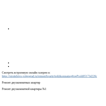
Смотреть встроенную онлайн галерею в:
https://stroitelstvo-volgograd.ru/remont/kvartir/trekhkomnatnoj#sigProId05173d220c
Ремонт двухкомнатных квартир
Ремонт двухкомнатной квартиры №1