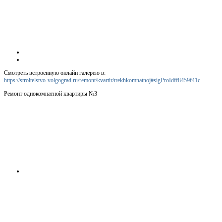
Смотреть встроенную онлайн галерею в:
https://stroitelstvo-volgograd.ru/remont/kvartir/trekhkomnatnoj#sigProIdff8459f41c
Ремонт однокомнатной квартиры №3