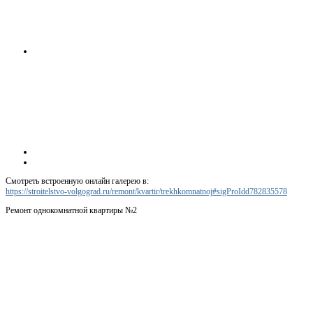
Смотреть встроенную онлайн галерею в:
https://stroitelstvo-volgograd.ru/remont/kvartir/trekhkomnatnoj#sigProIdd782835578
Ремонт однокомнатной квартиры №2