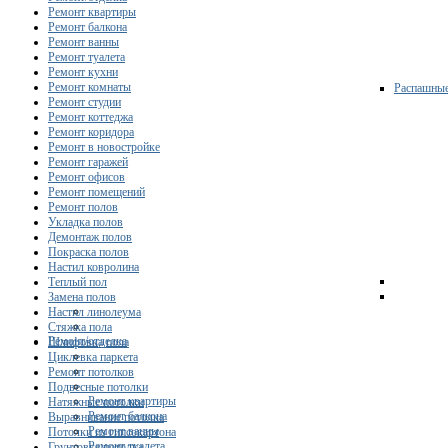
Ремонт квартиры
Ремонт балкона
Ремонт ванны
Ремонт туалета
Ремонт кухни
Ремонт комнаты
Распашны
Ремонт студии
Ремонт коттеджа
Ремонт коридора
Ремонт в новостройке
Ремонт гаражей
Ремонт офисов
Ремонт помещений
Ремонт полов
Укладка полов
Демонтаж полов
Покраска полов
Настил ковролина
Теплый пол
Замена полов
Настил линолеума
Стяжка пола
Ремонт/отделка
Шлифовка пола
Циклевка паркета
Ремонт потолков
Подвесные потолки
Ремонт квартиры
Натяжные потолки
Ремонт балкона
Выравнивание потолка
Ремонт ванны
Потолки из гипсокартона
Ремонт туалета
Грунтовка потолка