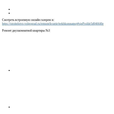
Смотреть встроенную онлайн галерею в:
https://stroitelstvo-volgograd.ru/remont/kvartir/trekhkomnatnoj#sigProIde5d046fd0e
Ремонт двухкомнатной квартиры №3