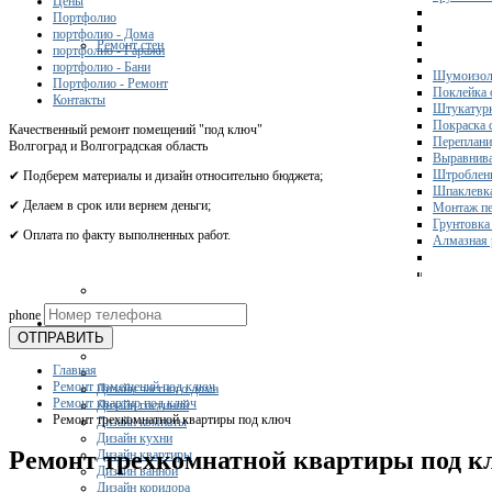
Цены
Портфолио
портфолио - Дома
Ремонт стен
портфолио - Гаражи
портфолио - Бани
Шумоизол
Портфолио - Ремонт
Поклейка 
Контакты
Штукатурк
Покраска 
Качественный ремонт помещений "под ключ"
Переплани
Волгоград и Волгоградская область
Выравнива
Штроблени
✔ Подберем материалы и дизайн относительно бюджета;
Шпаклевка
✔ Делаем в срок или вернем деньги;
Монтаж пе
Грунтовка
✔ Оплата по факту выполненных работ.
Алмазная 
Получите 
phone
Дизайн
ОТПРАВИТЬ
Главная
Ремонт помещений под ключ
Дизайн частного дома
Ремонт квартир под ключ
Дизайн гостиной
Ремонт трехкомнатной квартиры под ключ
Дизайн комнаты
Дизайн кухни
Ремонт трехкомнатной квартиры под к
Дизайн квартиры
Дизайн ванной
Дизайн коридора