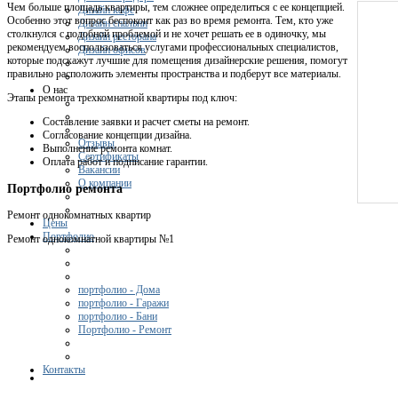
Чем больше площадь квартиры, тем сложнее определиться с ее концепцией.
Дизайн кафе
Особенно этот вопрос беспокоит как раз во время ремонта. Тем, кто уже
Дизайн спальни
столкнулся с подобной проблемой и не хочет решать ее в одиночку, мы
Дизайн ресторана
рекомендуем воспользоваться услугами профессиональных специалистов,
Дизайн офисов
которые подскажут лучшие для помещения дизайнерские решения, помогут
правильно расположить элементы пространства и подберут все материалы.
О нас
Этапы ремонта трехкомнатной квартиры под ключ:
Составление заявки и расчет сметы на ремонт.
Согласование концепции дизайна.
Отзывы
Выполнение ремонта комнат.
Сертификаты
Оплата работ и подписание гарантии.
Вакансии
О компании
Портфолио ремонта
Ремонт однокомнатных квартир
Цены
Портфолио
Ремонт однокомнатной квартиры №1
портфолио - Дома
портфолио - Гаражи
портфолио - Бани
Портфолио - Ремонт
Контакты