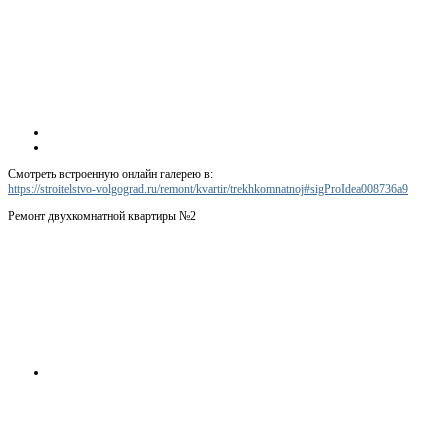
Смотреть встроенную онлайн галерею в:
https://stroitelstvo-volgograd.ru/remont/kvartir/trekhkomnatnoj#sigProIdea008736a9
Ремонт двухкомнатной квартиры №2