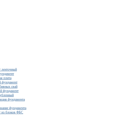
 ленточный
фундамент
я плита
й фундамент
бивных свай
й фундамент
убленный
яция фундамента
вание фундамента
 из блоков ФБС