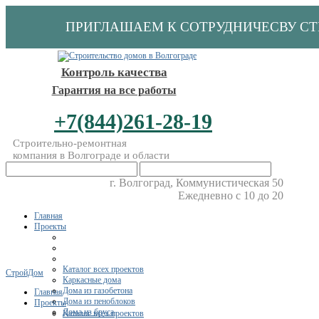
ПРИГЛАШАЕМ К СОТРУДНИЧЕСВУ С
Контроль качества
Гарантия на все работы
+7(844)261-28-19
Строительно-ремонтная
компания в Волгограде и области
г. Волгоград, Коммунистическая 50
Ежедневно с 10 до 20
Главная
Проекты
Каталог всех проектов
СтройДом
Каркасные дома
Дома из газобетона
Главная
Дома из пеноблоков
Проекты
Дома из бруса
Каталог всех проектов