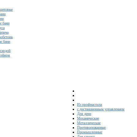
щитовые
бани
ани
е бани
уса
ирпича
зобетона
е бани
нсардой
ссейном
Из профнастила
с дистанционным управлением
Для дачи
Механические
Металлические
Противопожарные
Промышленные
Для гаража