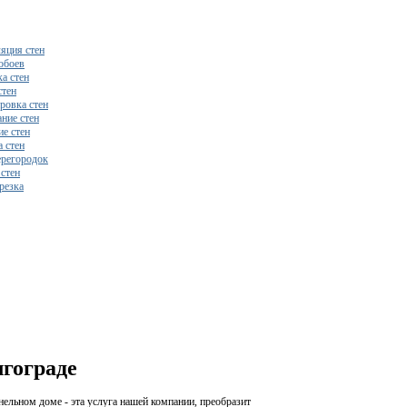
яция стен
обоев
а стен
стен
ровка стен
ние стен
е стен
 стен
регородок
 стен
резка
бесплатный расчет сметы исходя из вашего бюджета!
лгограде
нельном доме - эта услуга нашей компании, преобразит