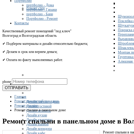
Портфолио
портфолио - Дома
Ремонт стен
портфолио - Гаражи
портфолио - Бани
Шумоизол
Портфолио - Ремонт
Поклейка 
Контакты
Штукатурк
Покраска 
Качественный ремонт помещений "под ключ"
Переплани
Волгоград и Волгоградская область
Выравнива
Штроблени
✔ Подберем материалы и дизайн относительно бюджета;
Шпаклевка
✔ Делаем в срок или вернем деньги;
Монтаж пе
Грунтовка
✔ Оплата по факту выполненных работ.
Алмазная 
Получите 
phone
Дизайн
ОТПРАВИТЬ
Главная
Ремонт помещений под ключ
Дизайн частного дома
Ремонт спальни
Дизайн гостиной
Ремонт спальни в панельном доме
Дизайн комнаты
Дизайн кухни
Ремонт спальни в панельном доме в Во
Дизайн квартиры
Дизайн ванной
Дизайн коридора
Ремонт спальни в па
Дизайн кафе