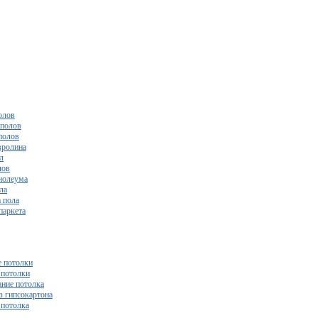
олов
полов
полов
вролина
л
лов
нолеума
ла
 пола
паркета
 потолки
потолки
ние потолка
з гипсокартона
 потолка