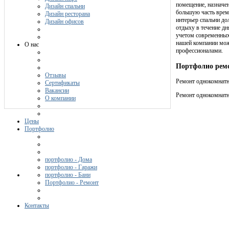
помещение, назначен
Дизайн спальни
большую часть време
Дизайн ресторана
интерьер спальни д
Дизайн офисов
отдыху в течение дн
учетом современных
нашей компании можн
О нас
профессионалами.
Портфолио рем
Отзывы
Ремонт однокомнат
Сертификаты
Вакансии
Ремонт однокомнат
О компании
Цены
Портфолио
портфолио - Дома
портфолио - Гаражи
портфолио - Бани
Портфолио - Ремонт
Контакты