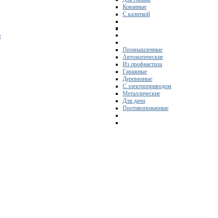
Кованные
С калиткой
е
Промышленные
Автоматические
Из профнастила
Гаражные
Деревянные
С электроприводом
Металлические
Для дачи
Противопожарные