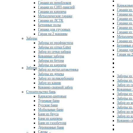
Гаражи из пеноблоков
Каркасные
Гаражи из СИП-панелей
Гаражи из 
Гаражи из кирпича
Гаражи из
Металлические гаражи
Гаражи из
Гаражи из ЛСТК
Гаражи из
Бетонные полы
Гаражи из
Гаражи для грузовых
Гаражи из
Гараж на 2 машины
Металличе
Заборы
Гаражи и
Заборы из профнастила
Бетонные 
Заборы из сетки Gitter
Гаражи дл
Забор из сетки рабица
Гараж на 
Кованные заборы
Заборы из бетона
Заборы из кирпича
Заборы
Забор из метал.штакетника
Заборы из дерева
Заборы из
Забор из поликарбоната
Заборы из 
Забор из камня
Забор из с
Кованно-сварной забор
Кованные 
Строительство бань
Заборы из
Каркасно-щитовые
Заборы из
Турецкие бани
Забор из 
Русские бани
Заборы из
Мобильные бани
Забор из 
Бани из бруса
Забор из 
Бани из кирпича
Кованно-с
Бани из газобетона
Деревянные бани
Сауны