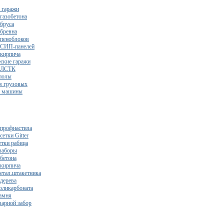
 гаражи
газобетона
 бруса
 бревна
 пеноблоков
 СИП-панелей
 кирпича
ские гаражи
з ЛСТК
полы
я грузовых
2 машины
 профнастила
сетки Gitter
етки рабица
заборы
 бетона
 кирпича
метал.штакетника
 дерева
поликарбоната
камня
варной забор