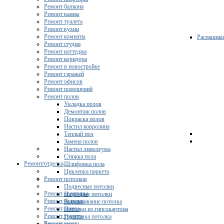
Ремонт балкона
Ремонт ванны
Ремонт туалета
Ремонт кухни
Ремонт комнаты
Распашны
Ремонт студии
Ремонт коттеджа
Ремонт коридора
Ремонт в новостройке
Ремонт гаражей
Ремонт офисов
Ремонт помещений
Ремонт полов
Укладка полов
Демонтаж полов
Покраска полов
Настил ковролина
Теплый пол
Замена полов
Настил линолеума
Стяжка пола
Ремонт/отделка
Шлифовка пола
Циклевка паркета
Ремонт потолков
Подвесные потолки
Ремонт квартиры
Натяжные потолки
Ремонт балкона
Выравнивание потолка
Ремонт ванны
Потолки из гипсокартона
Ремонт туалета
Грунтовка потолка
Ремонт кухни