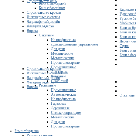
Строительство бань
Бани с мансардой
Бани с бассейном
Каркасно-
Строительство кровли
Турецкие 
Инженерные системы
Русские б
Ландшафтный дизайн
Мобильны
Фасадная отделка
Бани из бр
Ворота
Бани из к
Откатные
Бани из га
Из профнастила
Деревянны
с дистанционным управлением
Сауны
Для дачи
Бани с ма
Механические
Бани с ба
Металлические
Противопожарные
Промышленные
Строительство кровли
Для гаража
Инженерные системы
Кованные
Ландшафтный дизайн
С калиткой
Фасадная отделка
Распашные
Ворота
Промышленные
Автоматические
Откатные
Из профнастила
Гаражные
Деревянные
С электроприводом
Металлические
Для дачи
Противопожарные
Ремонт/отделка
Ремонт квартиры