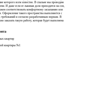
ие которого всем известно. В спальне мы проводим
ни. И даже если ее львиная доля приходится на сон,
олжен соответствовать комфортному засыпанию или
я. Оформление такого пространства выполняется с
 требований и согласно разработанным нормам. В
о заказать такую работу, которая будет выполнена
онта
ных квартир
ной квартиры №1